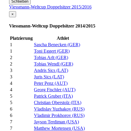
Schließen
Viessmann-Weltcup Doppelsitzer 2015/2016
×
Viessmann-Weltcup Doppelsitzer 2014/2015
Platzierung
Athlet
1
Sascha Benecken (GER)
1
Toni Eggert (GER)
2
Tobias Arlt (GER)
2
Tobias Wendl (GER)
3
Andris Sics (LAT)
3
Juris Sics (LAT)
4
Peter Penz (AUT)
4
Georg Fischler (AUT)
5
Patrick Gruber (ITA)
5
Christian Oberstolz (ITA)
6
Vladislav Yuzhakov (RUS)
6
Vladimir Prokhorov (RUS)
7
Jayson Terdiman (USA)
7
Matthew Mortensen (USA)