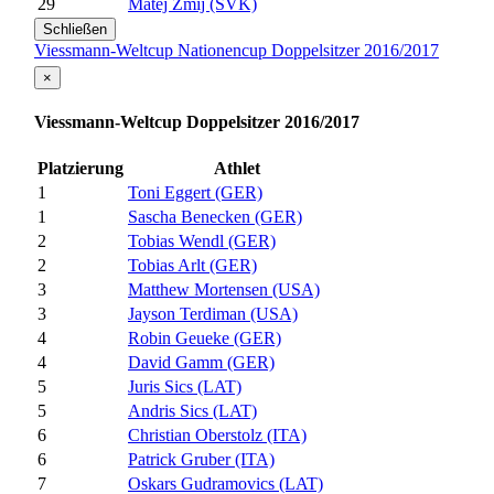
29
Matej Zmij (SVK)
Schließen
Viessmann-Weltcup Nationencup Doppelsitzer 2016/2017
×
Viessmann-Weltcup Doppelsitzer 2016/2017
Platzierung
Athlet
1
Toni Eggert (GER)
1
Sascha Benecken (GER)
2
Tobias Wendl (GER)
2
Tobias Arlt (GER)
3
Matthew Mortensen (USA)
3
Jayson Terdiman (USA)
4
Robin Geueke (GER)
4
David Gamm (GER)
5
Juris Sics (LAT)
5
Andris Sics (LAT)
6
Christian Oberstolz (ITA)
6
Patrick Gruber (ITA)
7
Oskars Gudramovics (LAT)