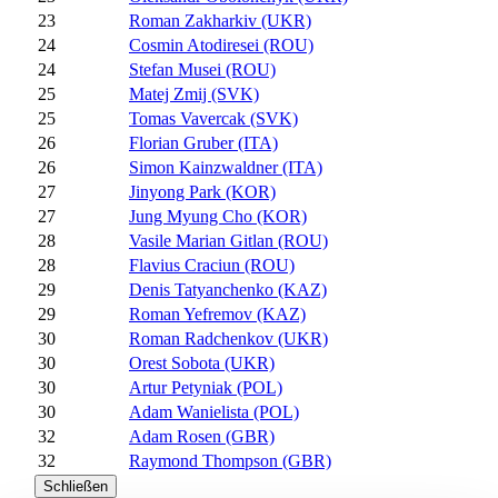
23
Roman Zakharkiv (UKR)
24
Cosmin Atodiresei (ROU)
24
Stefan Musei (ROU)
25
Matej Zmij (SVK)
25
Tomas Vavercak (SVK)
26
Florian Gruber (ITA)
26
Simon Kainzwaldner (ITA)
27
Jinyong Park (KOR)
27
Jung Myung Cho (KOR)
28
Vasile Marian Gitlan (ROU)
28
Flavius Craciun (ROU)
29
Denis Tatyanchenko (KAZ)
29
Roman Yefremov (KAZ)
30
Roman Radchenkov (UKR)
30
Orest Sobota (UKR)
30
Artur Petyniak (POL)
30
Adam Wanielista (POL)
32
Adam Rosen (GBR)
32
Raymond Thompson (GBR)
Schließen