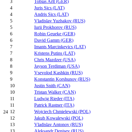
3
Tobias Arlt (GER)
4
Juris Sics (LAT)
4
Andris Sics (LAT)
5
Vladislav Yuzhakov (RUS)
5
Iurii Prokhorov (RUS)
6
Robin Geueke (GER)
6
David Gamm (GER)
7
Imants Marcinkevics (LAT)
7
Kristens Putins (LAT)
8
Chris Mazdzer (USA)
8
Jayson Terdiman (USA)
9
Vsevolod Kashkin (RUS)
9
Konstantin Korshunov (RUS)
10
Justin Snith (CAN)
10
Tristan Walker (CAN)
11
Ludwig Rieder (ITA)
11
Patrick Rastner (ITA)
12
Wojciech Chmielewski (POL)
24
12
Jakub Kowalewski (POL)
13
Vladislav Antonov (RUS)
13
Aleksandr Denisev (RUS)