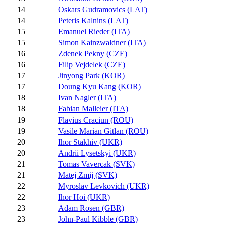
14
Oskars Gudramovics (LAT)
14
Peteris Kalnins (LAT)
15
Emanuel Rieder (ITA)
15
Simon Kainzwaldner (ITA)
16
Zdenek Pekny (CZE)
16
Filip Vejdelek (CZE)
17
Jinyong Park (KOR)
17
Doung Kyu Kang (KOR)
18
Ivan Nagler (ITA)
18
Fabian Malleier (ITA)
19
Flavius Craciun (ROU)
19
Vasile Marian Gitlan (ROU)
20
Ihor Stakhiv (UKR)
20
Andrii Lysetskyi (UKR)
21
Tomas Vavercak (SVK)
21
Matej Zmij (SVK)
22
Myroslav Levkovich (UKR)
22
Ihor Hoi (UKR)
23
Adam Rosen (GBR)
23
John-Paul Kibble (GBR)