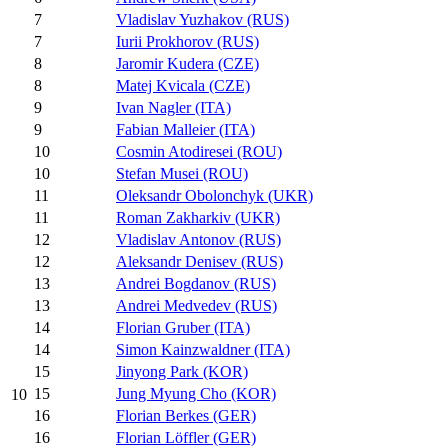
7
Vladislav Yuzhakov (RUS)
7
Iurii Prokhorov (RUS)
8
Jaromir Kudera (CZE)
8
Matej Kvicala (CZE)
9
Ivan Nagler (ITA)
9
Fabian Malleier (ITA)
10
Cosmin Atodiresei (ROU)
10
Stefan Musei (ROU)
11
Oleksandr Obolonchyk (UKR)
11
Roman Zakharkiv (UKR)
12
Vladislav Antonov (RUS)
12
Aleksandr Denisev (RUS)
13
Andrei Bogdanov (RUS)
13
Andrei Medvedev (RUS)
14
Florian Gruber (ITA)
14
Simon Kainzwaldner (ITA)
15
Jinyong Park (KOR)
15
Jung Myung Cho (KOR)
10
16
Florian Berkes (GER)
16
Florian Löffler (GER)