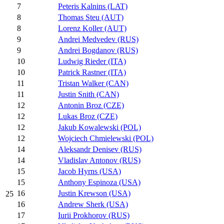
7
Peteris Kalnins (LAT)
8
Thomas Steu (AUT)
8
Lorenz Koller (AUT)
9
Andrei Medvedev (RUS)
9
Andrei Bogdanov (RUS)
10
Ludwig Rieder (ITA)
10
Patrick Rastner (ITA)
11
Tristan Walker (CAN)
11
Justin Snith (CAN)
12
Antonin Broz (CZE)
12
Lukas Broz (CZE)
12
Jakub Kowalewski (POL)
12
Wojciech Chmielewski (POL)
14
Aleksandr Denisev (RUS)
14
Vladislav Antonov (RUS)
15
Jacob Hyrns (USA)
15
Anthony Espinoza (USA)
16
Justin Krewson (USA)
25
16
Andrew Sherk (USA)
17
Iurii Prokhorov (RUS)