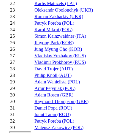
22
Karlis Matuzels (LAT)
23
Oleksandr Obolonchyk (UKR)
23
Roman Zakharkiv (UKR)
24
Patryk Poreba (POL)
24
Karol Mikrut (POL)
25
Simon Kainzwaldner (ITA)
26
Jinyong Park (KOR)
26
Jung Myung Cho (KOR)
27
Vladislav Yuzhakov (RUS)
27
Vladimir Prokhorov (RUS)
28
David Trojer (AUT)
28
Philip Knoll (AUT)
29
Adam Wanielista (POL)
29
Artur Petyniak (POL)
30
Adam Rosen (GBR)
30
Raymond Thompson (GBR)
31
Daniel Popa (ROU)
31
Ionut Taran (ROU)
32
Patryk Poreba (POL)
39
Mateusz Zakowicz (POL)