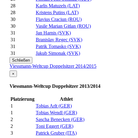
28
Karlis Matuzels (LAT)
28
Kristens Putins (LAT)
30
Flavius Craciun (ROU)
30
Vasile Marian Gitlan (ROU)
31
Jan Harnis (SVK)
31
Branislav Regec (SVK)
31
Patrik Tomasko (SVK)
31
Jakub Simonak (SVK)
Schließen
Viessmann-Weltcup Doppelsitzer 2014/2015
×
Viessmann-Weltcup Doppelsitzer 2013/2014
Platzierung
Athlet
1
Tobias Arlt (GER)
1
Tobias Wendl (GER)
2
Sascha Benecken (GER)
2
Toni Eggert (GER)
3
Patrick Gruber (ITA)