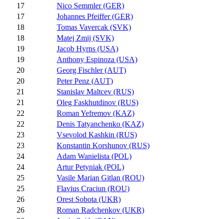
17
Nico Semmler (GER)
17
Johannes Pfeiffer (GER)
18
Tomas Vavercak (SVK)
18
Matej Zmij (SVK)
19
Jacob Hyrns (USA)
19
Anthony Espinoza (USA)
20
Georg Fischler (AUT)
20
Peter Penz (AUT)
21
Stanislav Maltcev (RUS)
21
Oleg Faskhutdinov (RUS)
22
Roman Yefremov (KAZ)
22
Denis Tatyanchenko (KAZ)
23
Vsevolod Kashkin (RUS)
23
Konstantin Korshunov (RUS)
24
Adam Wanielista (POL)
24
Artur Petyniak (POL)
25
Vasile Marian Gitlan (ROU)
25
Flavius Craciun (ROU)
26
Orest Sobota (UKR)
26
Roman Radchenkov (UKR)