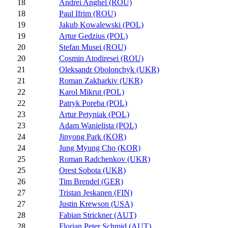
18
Andrei Anghel (ROU)
18
Paul Ifrim (ROU)
19
Jakub Kowalewski (POL)
19
Artur Gedzius (POL)
20
Stefan Musei (ROU)
20
Cosmin Atodiresei (ROU)
21
Oleksandr Obolonchyk (UKR)
21
Roman Zakharkiv (UKR)
22
Karol Mikrut (POL)
22
Patryk Poreba (POL)
23
Artur Petyniak (POL)
23
Adam Wanielista (POL)
24
Jinyong Park (KOR)
24
Jung Myung Cho (KOR)
25
Roman Radchenkov (UKR)
25
Orest Sobota (UKR)
26
Tim Brendel (GER)
27
Tristan Jeskanen (FIN)
27
Justin Krewson (USA)
28
Fabian Strickner (AUT)
28
Florian Peter Schmid (AUT)