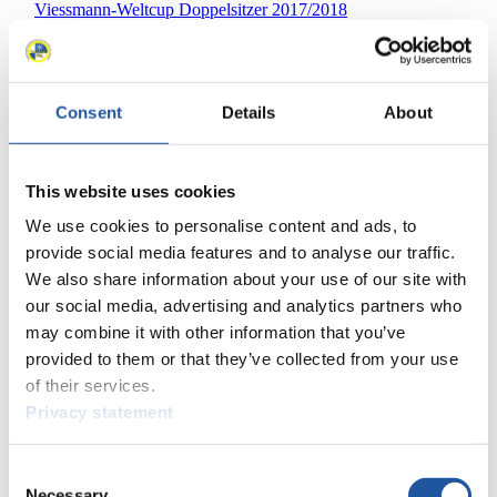
Viessmann-Weltcup Doppelsitzer 2017/2018
×
Viessmann-Weltcup Nationencup Doppelsitzer 2016/2017
Consent
Details
About
Platzierung
Athlet
1
Lukas Broz (CZE)
1
Antonin Broz (CZE)
This website uses cookies
2
Jacob Hyrns (USA)
We use cookies to personalise content and ads, to
2
Anthony Espinoza (USA)
3
Matej Kvicala (CZE)
provide social media features and to analyse our traffic.
3
Jaromir Kudera (CZE)
We also share information about your use of our site with
4
Simon Kainzwaldner (ITA)
our social media, advertising and analytics partners who
4
Florian Gruber (ITA)
may combine it with other information that you’ve
5
Aleksandr Denisev (RUS)
provided to them or that they’ve collected from your use
5
Vladislav Antonov (RUS)
of their services.
6
Justin Krewson (USA)
Privacy statement
6
Andrew Sherk (USA)
7
Wojciech Chmielewski (POL)
7
Jakub Kowalewski (POL)
Consent
8
Roman Zakharkiv (UKR)
Necessary