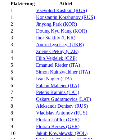
Platzierung
Athlet
1
Vsevolod Kashkin (RUS)
1
Konstantin Korshunov (RUS)
2
Jinyong Park (KOR)
2
Doung Kyu Kang (KOR)
3
Ihor Stakhiv (UKR)
3
Andrii Lysetskyi (UKR)
4
Zdenek Pekny (CZE)
4
Filip Vejdelek (CZE)
5
Emanuel Rieder (ITA)
5
Simon Kainzwaldner (ITA)
6
Ivan Nagler (ITA)
6
Fabian Malleier (ITA)
7
Peteris Kalnins (LAT)
7
Oskars Gudramovics (LAT)
8
Aleksandr Denisev (RUS)
8
Vladislav Antonov (RUS)
9
Florian Löffler (GER)
9
Florian Berkes (GER)
10
Jakub Kowalewski (POL)