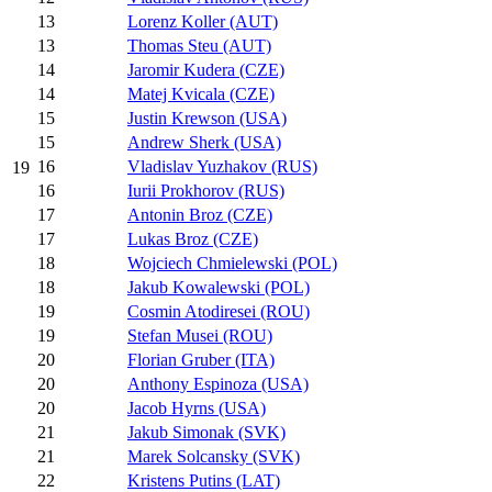
13
Lorenz Koller (AUT)
13
Thomas Steu (AUT)
14
Jaromir Kudera (CZE)
14
Matej Kvicala (CZE)
15
Justin Krewson (USA)
15
Andrew Sherk (USA)
16
Vladislav Yuzhakov (RUS)
19
16
Iurii Prokhorov (RUS)
17
Antonin Broz (CZE)
17
Lukas Broz (CZE)
18
Wojciech Chmielewski (POL)
18
Jakub Kowalewski (POL)
19
Cosmin Atodiresei (ROU)
19
Stefan Musei (ROU)
20
Florian Gruber (ITA)
20
Anthony Espinoza (USA)
20
Jacob Hyrns (USA)
21
Jakub Simonak (SVK)
21
Marek Solcansky (SVK)
22
Kristens Putins (LAT)