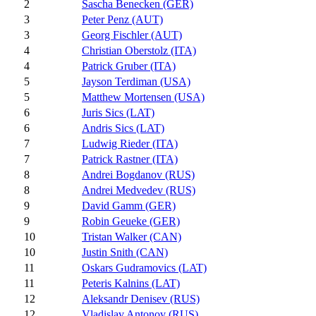
2
Sascha Benecken (GER)
3
Peter Penz (AUT)
3
Georg Fischler (AUT)
4
Christian Oberstolz (ITA)
4
Patrick Gruber (ITA)
5
Jayson Terdiman (USA)
5
Matthew Mortensen (USA)
6
Juris Sics (LAT)
6
Andris Sics (LAT)
7
Ludwig Rieder (ITA)
7
Patrick Rastner (ITA)
8
Andrei Bogdanov (RUS)
8
Andrei Medvedev (RUS)
9
David Gamm (GER)
9
Robin Geueke (GER)
10
Tristan Walker (CAN)
10
Justin Snith (CAN)
11
Oskars Gudramovics (LAT)
11
Peteris Kalnins (LAT)
12
Aleksandr Denisev (RUS)
12
Vladislav Antonov (RUS)