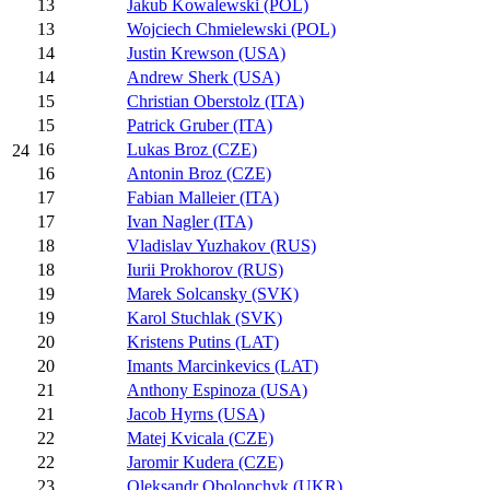
13
Jakub Kowalewski (POL)
13
Wojciech Chmielewski (POL)
14
Justin Krewson (USA)
14
Andrew Sherk (USA)
15
Christian Oberstolz (ITA)
15
Patrick Gruber (ITA)
16
Lukas Broz (CZE)
24
16
Antonin Broz (CZE)
17
Fabian Malleier (ITA)
17
Ivan Nagler (ITA)
18
Vladislav Yuzhakov (RUS)
18
Iurii Prokhorov (RUS)
19
Marek Solcansky (SVK)
19
Karol Stuchlak (SVK)
20
Kristens Putins (LAT)
20
Imants Marcinkevics (LAT)
21
Anthony Espinoza (USA)
21
Jacob Hyrns (USA)
22
Matej Kvicala (CZE)
22
Jaromir Kudera (CZE)
23
Oleksandr Obolonchyk (UKR)