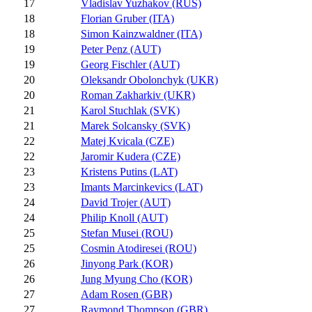
17
Vladislav Yuzhakov (RUS)
18
Florian Gruber (ITA)
18
Simon Kainzwaldner (ITA)
19
Peter Penz (AUT)
19
Georg Fischler (AUT)
20
Oleksandr Obolonchyk (UKR)
20
Roman Zakharkiv (UKR)
21
Karol Stuchlak (SVK)
21
Marek Solcansky (SVK)
22
Matej Kvicala (CZE)
22
Jaromir Kudera (CZE)
23
Kristens Putins (LAT)
23
Imants Marcinkevics (LAT)
24
David Trojer (AUT)
24
Philip Knoll (AUT)
25
Stefan Musei (ROU)
25
Cosmin Atodiresei (ROU)
26
Jinyong Park (KOR)
26
Jung Myung Cho (KOR)
27
Adam Rosen (GBR)
27
Raymond Thompson (GBR)