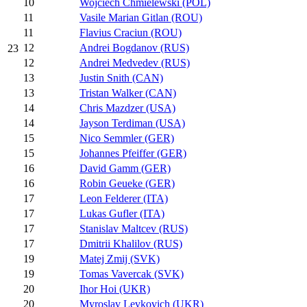
10
Wojciech Chmielewski (POL)
11
Vasile Marian Gitlan (ROU)
11
Flavius Craciun (ROU)
12
Andrei Bogdanov (RUS)
23
12
Andrei Medvedev (RUS)
13
Justin Snith (CAN)
13
Tristan Walker (CAN)
14
Chris Mazdzer (USA)
14
Jayson Terdiman (USA)
15
Nico Semmler (GER)
15
Johannes Pfeiffer (GER)
16
David Gamm (GER)
16
Robin Geueke (GER)
17
Leon Felderer (ITA)
17
Lukas Gufler (ITA)
17
Stanislav Maltcev (RUS)
17
Dmitrii Khalilov (RUS)
19
Matej Zmij (SVK)
19
Tomas Vavercak (SVK)
20
Ihor Hoi (UKR)
20
Myroslav Levkovich (UKR)