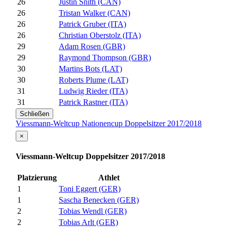
26
Justin Snith (CAN)
26
Tristan Walker (CAN)
26
Patrick Gruber (ITA)
26
Christian Oberstolz (ITA)
29
Adam Rosen (GBR)
29
Raymond Thompson (GBR)
30
Martins Bots (LAT)
30
Roberts Plume (LAT)
31
Ludwig Rieder (ITA)
31
Patrick Rastner (ITA)
Schließen
Viessmann-Weltcup Nationencup Doppelsitzer 2017/2018
×
Viessmann-Weltcup Doppelsitzer 2017/2018
Platzierung
Athlet
1
Toni Eggert (GER)
1
Sascha Benecken (GER)
2
Tobias Wendl (GER)
2
Tobias Arlt (GER)