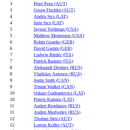
3
Peter Penz (AUT)
3
Georg Fischler (AUT)
4
Andris Sics (LAT)
4
Juris Sics (LAT)
5
Jayson Terdiman (USA)
5
Matthew Mortensen (USA)
6
Robin Geueke (GER)
6
David Gamm (GER)
7
Ludwig Rieder (ITA)
7
Patrick Rastner (ITA)
8
Aleksandr Denisev (RUS)
8
Vladislav Antonov (RUS)
9
Justin Snith (CAN)
9
Tristan Walker (CAN)
10
Oskars Gudramovics (LAT)
10
Peteris Kalnins (LAT)
11
Andrei Bogdanov (RUS)
11
Andrei Medvedev (RUS)
12
Thomas Steu (AUT)
12
Lorenz Koller (AUT)