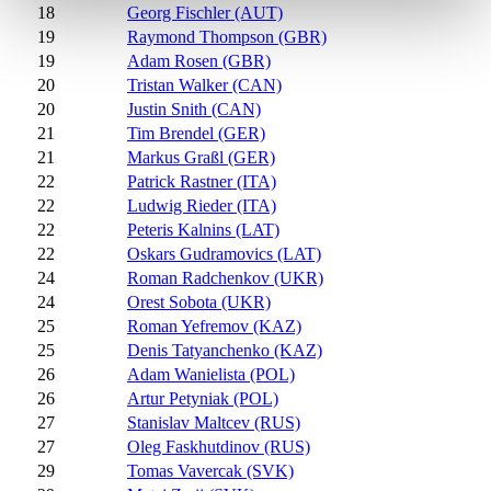
18
Georg Fischler (AUT)
19
Raymond Thompson (GBR)
19
Adam Rosen (GBR)
20
Tristan Walker (CAN)
20
Justin Snith (CAN)
21
Tim Brendel (GER)
21
Markus Graßl (GER)
22
Patrick Rastner (ITA)
22
Ludwig Rieder (ITA)
22
Peteris Kalnins (LAT)
22
Oskars Gudramovics (LAT)
24
Roman Radchenkov (UKR)
24
Orest Sobota (UKR)
25
Roman Yefremov (KAZ)
25
Denis Tatyanchenko (KAZ)
26
Adam Wanielista (POL)
26
Artur Petyniak (POL)
27
Stanislav Maltcev (RUS)
27
Oleg Faskhutdinov (RUS)
29
Tomas Vavercak (SVK)