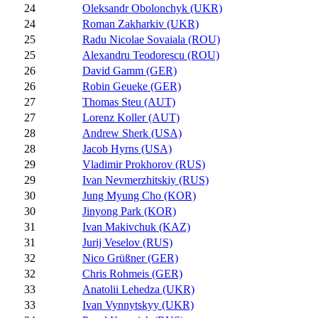
24
Oleksandr Obolonchyk (UKR)
24
Roman Zakharkiv (UKR)
25
Radu Nicolae Sovaiala (ROU)
25
Alexandru Teodorescu (ROU)
26
David Gamm (GER)
26
Robin Geueke (GER)
27
Thomas Steu (AUT)
27
Lorenz Koller (AUT)
28
Andrew Sherk (USA)
28
Jacob Hyrns (USA)
29
Vladimir Prokhorov (RUS)
29
Ivan Nevmerzhitskiy (RUS)
30
Jung Myung Cho (KOR)
30
Jinyong Park (KOR)
31
Ivan Makivchuk (KAZ)
31
Jurij Veselov (RUS)
32
Nico Grüßner (GER)
32
Chris Rohmeis (GER)
33
Anatolii Lehedza (UKR)
33
Ivan Vynnytskyy (UKR)