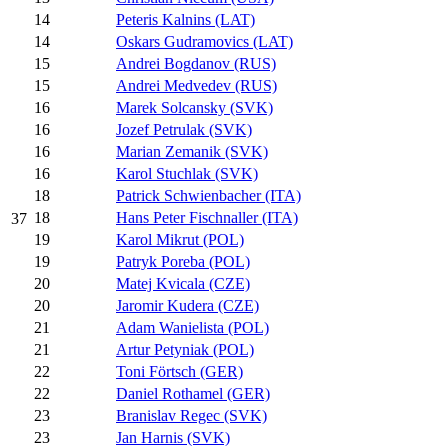
14
Peteris Kalnins (LAT)
14
Oskars Gudramovics (LAT)
15
Andrei Bogdanov (RUS)
15
Andrei Medvedev (RUS)
16
Marek Solcansky (SVK)
16
Jozef Petrulak (SVK)
16
Marian Zemanik (SVK)
16
Karol Stuchlak (SVK)
18
Patrick Schwienbacher (ITA)
18
Hans Peter Fischnaller (ITA)
37
19
Karol Mikrut (POL)
19
Patryk Poreba (POL)
20
Matej Kvicala (CZE)
20
Jaromir Kudera (CZE)
21
Adam Wanielista (POL)
21
Artur Petyniak (POL)
22
Toni Förtsch (GER)
22
Daniel Rothamel (GER)
23
Branislav Regec (SVK)
23
Jan Harnis (SVK)