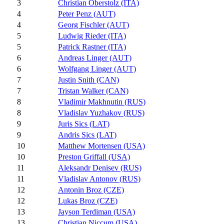
3
Christian Oberstolz (ITA)
4
Peter Penz (AUT)
4
Georg Fischler (AUT)
5
Ludwig Rieder (ITA)
5
Patrick Rastner (ITA)
6
Andreas Linger (AUT)
6
Wolfgang Linger (AUT)
7
Justin Snith (CAN)
7
Tristan Walker (CAN)
8
Vladimir Makhnutin (RUS)
8
Vladislav Yuzhakov (RUS)
9
Juris Sics (LAT)
9
Andris Sics (LAT)
10
Matthew Mortensen (USA)
10
Preston Griffall (USA)
11
Aleksandr Denisev (RUS)
11
Vladislav Antonov (RUS)
12
Antonin Broz (CZE)
12
Lukas Broz (CZE)
13
Jayson Terdiman (USA)
13
Christian Niccum (USA)