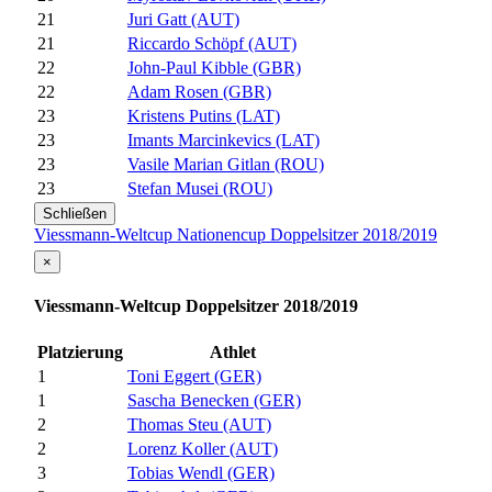
21
Juri Gatt (AUT)
21
Riccardo Schöpf (AUT)
22
John-Paul Kibble (GBR)
22
Adam Rosen (GBR)
23
Kristens Putins (LAT)
23
Imants Marcinkevics (LAT)
23
Vasile Marian Gitlan (ROU)
23
Stefan Musei (ROU)
Schließen
Viessmann-Weltcup Nationencup Doppelsitzer 2018/2019
×
Viessmann-Weltcup Doppelsitzer 2018/2019
Platzierung
Athlet
1
Toni Eggert (GER)
1
Sascha Benecken (GER)
2
Thomas Steu (AUT)
2
Lorenz Koller (AUT)
3
Tobias Wendl (GER)