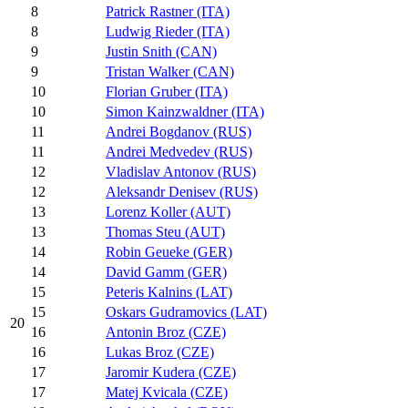
8
Patrick Rastner (ITA)
8
Ludwig Rieder (ITA)
9
Justin Snith (CAN)
9
Tristan Walker (CAN)
10
Florian Gruber (ITA)
10
Simon Kainzwaldner (ITA)
11
Andrei Bogdanov (RUS)
11
Andrei Medvedev (RUS)
12
Vladislav Antonov (RUS)
12
Aleksandr Denisev (RUS)
13
Lorenz Koller (AUT)
13
Thomas Steu (AUT)
14
Robin Geueke (GER)
14
David Gamm (GER)
15
Peteris Kalnins (LAT)
15
Oskars Gudramovics (LAT)
20
16
Antonin Broz (CZE)
16
Lukas Broz (CZE)
17
Jaromir Kudera (CZE)
17
Matej Kvicala (CZE)