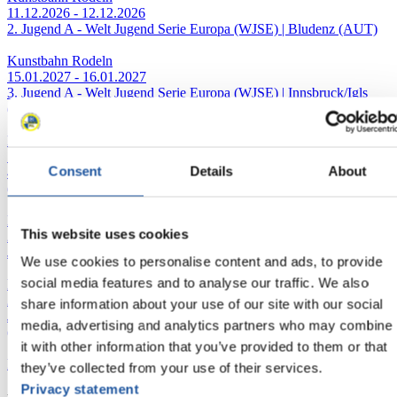
11.12.2026 - 12.12.2026
2. Jugend A - Welt Jugend Serie Europa (WJSE) | Bludenz (AUT)
Kunstbahn Rodeln
15.01.2027 - 16.01.2027
3. Jugend A - Welt Jugend Serie Europa (WJSE) | Innsbruck/Igls
(AUT)
Kunstbahn Rodeln
19.02.2027 - 20.02.2027
Consent
Details
About
4. + 5. Jugend A - Welt Jugend Serie Europa (WJSE) | Altenberg
(GER)
Kunstbahn Rodeln
This website uses cookies
26.02.2027 - 27.02.2027
Jugend A - Welt Jugend Serie Asien (WJSA) | PyeongChang (KOR)
We use cookies to personalise content and ads, to provide
social media features and to analyse our traffic. We also
Kunstbahn Rodeln
20.03.2027 - 21.03.2027
share information about your use of our site with our social
Jugend A - Welt Jugend Serie Nordamerika (WJSNA) | Lake Placid
media, advertising and analytics partners who may combine
(USA)
it with other information that you’ve provided to them or that
Kunstbahn Rodeln
they’ve collected from your use of their services.
Privacy statement