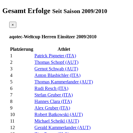
Gesamt Erfolge
Seit Saison 2009/2010
×
aqotec-Weltcup Herren Einsitzer 2009/2010
Platzierung
Athlet
1
Patrick Pigneter (ITA)
2
Thomas Schopf (AUT)
3
Gernot Schwab (AUT)
4
Anton Blasbichler (ITA)
5
Thomas Kammerlander (AUT)
6
Rudi Resch (ITA)
7
Stefan Gruber (ITA)
8
Hannes Clara (ITA)
9
Alex Gruber (ITA)
10
Robert Batkowski (AUT)
11
Michael Scheikl (AUT)
12
Gerald Kammerlander (AUT)