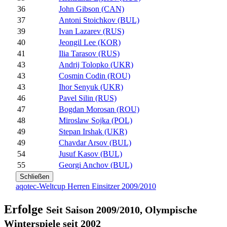
36
John Gibson (CAN)
37
Antoni Stoichkov (BUL)
39
Ivan Lazarev (RUS)
40
Jeongil Lee (KOR)
41
Ilia Tarasov (RUS)
43
Andrij Tolopko (UKR)
43
Cosmin Codin (ROU)
43
Ihor Senyuk (UKR)
46
Pavel Silin (RUS)
47
Bogdan Morosan (ROU)
48
Miroslaw Sojka (POL)
49
Stepan Irshak (UKR)
49
Chavdar Arsov (BUL)
54
Jusuf Kasov (BUL)
55
Georgi Anchov (BUL)
Schließen
aqotec-Weltcup Herren Einsitzer 2009/2010
Erfolge
Seit Saison 2009/2010, Olympische
Winterspiele seit 2002