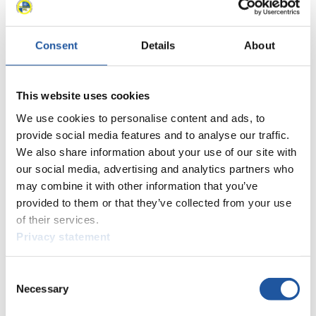
35
Jusuf Kasov (BUL)
36
Daniel Hofmann (SUI)
40
Georgi Anchov (BUL)
Consent
Details
About
Schließen
FIL-Weltmeisterschaften Herren Einsitzer 2010/2011 in
Umhausen (AUT)
This website uses cookies
×
We use cookies to personalise content and ads, to
FIL-Europameisterschaften Herren Einsitzer 2009/2010 in
provide social media features and to analyse our traffic.
St. Sebastian (AUT)
We also share information about your use of our site with
our social media, advertising and analytics partners who
Platzierung
Athlet
1
Patrick Pigneter (ITA)
may combine it with other information that you’ve
2
Thomas Kammerlander (AUT)
provided to them or that they’ve collected from your use
3
Anton Blasbichler (ITA)
of their services.
4
Alex Gruber (ITA)
Privacy statement
5
Gerald Kammerlander (AUT)
6
Hannes Clara (ITA)
Consent
7
Thomas Schopf (AUT)
Necessary
Selection
8
Robert Batkowski (AUT)
9
Michael Scheikl (AUT)