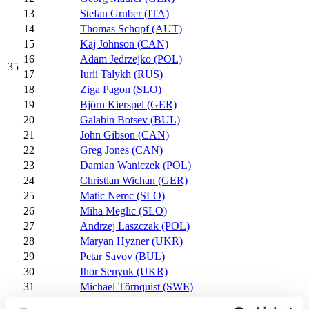
13
Stefan Gruber (ITA)
14
Thomas Schopf (AUT)
15
Kaj Johnson (CAN)
16
Adam Jedrzejko (POL)
35
17
Iurii Talykh (RUS)
18
Ziga Pagon (SLO)
19
Björn Kierspel (GER)
20
Galabin Botsev (BUL)
21
John Gibson (CAN)
22
Greg Jones (CAN)
23
Damian Waniczek (POL)
24
Christian Wichan (GER)
25
Matic Nemc (SLO)
26
Miha Meglic (SLO)
27
Andrzej Laszczak (POL)
28
Maryan Hyzner (UKR)
29
Petar Savov (BUL)
30
Ihor Senyuk (UKR)
31
Michael Törnquist (SWE)
34
Bogdan Morosan (ROU)