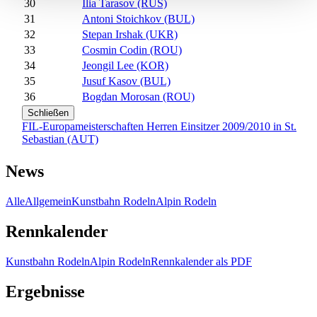
30
Ilia Tarasov (RUS)
31
Antoni Stoichkov (BUL)
32
Stepan Irshak (UKR)
33
Cosmin Codin (ROU)
34
Jeongil Lee (KOR)
35
Jusuf Kasov (BUL)
36
Bogdan Morosan (ROU)
Schließen
FIL-Europameisterschaften Herren Einsitzer 2009/2010 in St.
Sebastian (AUT)
News
Alle
Allgemein
Kunstbahn Rodeln
Alpin Rodeln
Rennkalender
Kunstbahn Rodeln
Alpin Rodeln
Rennkalender als PDF
Ergebnisse