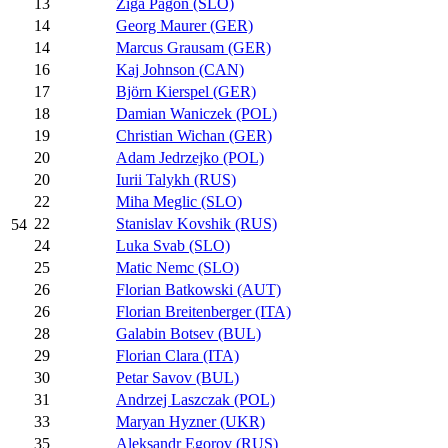
13
Ziga Pagon (SLO)
14
Georg Maurer (GER)
14
Marcus Grausam (GER)
16
Kaj Johnson (CAN)
17
Björn Kierspel (GER)
18
Damian Waniczek (POL)
19
Christian Wichan (GER)
20
Adam Jedrzejko (POL)
20
Iurii Talykh (RUS)
22
Miha Meglic (SLO)
22
Stanislav Kovshik (RUS)
54
24
Luka Svab (SLO)
25
Matic Nemc (SLO)
26
Florian Batkowski (AUT)
26
Florian Breitenberger (ITA)
28
Galabin Botsev (BUL)
29
Florian Clara (ITA)
30
Petar Savov (BUL)
31
Andrzej Laszczak (POL)
33
Maryan Hyzner (UKR)
35
Aleksandr Egorov (RUS)