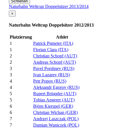
Schließen
Naturbahn Weltcup Doppelsitzer 2013/2014
×
Naturbahn Weltcup Doppelsitzer 2012/2013
Platzierung
Athlet
1
Patrick Pigneter (ITA)
1
Florian Clara (ITA)
2
Christian Schopf (AUT)
2
Andreas Schopf (AUT)
3
Pavel Porshnev (RUS)
3
Ivan Lazarev (RUS)
4
Petr Popov (RUS)
4
Aleksandr Egorov (RUS)
5
Rupert Brüggler (AUT)
5
Tobias Angerer (AUT)
6
Björn Kierspel (GER)
6
Christian Wichan (GER)
7
Andrzej Laszczak (POL)
7
Damian Waniczek (POL)