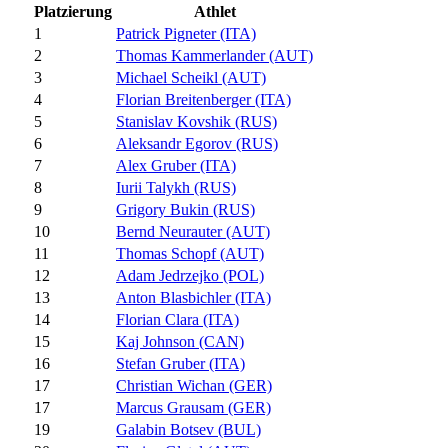
Platzierung
Athlet
1
Patrick Pigneter (ITA)
2
Thomas Kammerlander (AUT)
3
Michael Scheikl (AUT)
4
Florian Breitenberger (ITA)
5
Stanislav Kovshik (RUS)
6
Aleksandr Egorov (RUS)
7
Alex Gruber (ITA)
8
Iurii Talykh (RUS)
9
Grigory Bukin (RUS)
10
Bernd Neurauter (AUT)
11
Thomas Schopf (AUT)
12
Adam Jedrzejko (POL)
13
Anton Blasbichler (ITA)
14
Florian Clara (ITA)
15
Kaj Johnson (CAN)
16
Stefan Gruber (ITA)
17
Christian Wichan (GER)
17
Marcus Grausam (GER)
19
Galabin Botsev (BUL)