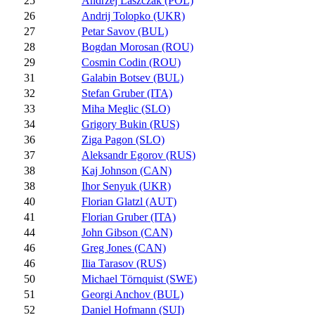
25
Andrzej Laszczak (POL)
26
Andrij Tolopko (UKR)
27
Petar Savov (BUL)
28
Bogdan Morosan (ROU)
29
Cosmin Codin (ROU)
31
Galabin Botsev (BUL)
32
Stefan Gruber (ITA)
33
Miha Meglic (SLO)
34
Grigory Bukin (RUS)
36
Ziga Pagon (SLO)
37
Aleksandr Egorov (RUS)
38
Kaj Johnson (CAN)
38
Ihor Senyuk (UKR)
40
Florian Glatzl (AUT)
41
Florian Gruber (ITA)
44
John Gibson (CAN)
46
Greg Jones (CAN)
46
Ilia Tarasov (RUS)
50
Michael Törnquist (SWE)
51
Georgi Anchov (BUL)
52
Daniel Hofmann (SUI)