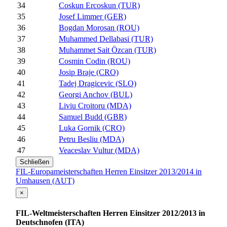
34
Coskun Ercoskun (TUR)
35
Josef Limmer (GER)
36
Bogdan Morosan (ROU)
37
Muhammed Dellabasi (TUR)
38
Muhammet Sait Özcan (TUR)
39
Cosmin Codin (ROU)
40
Josip Braje (CRO)
41
Tadej Dragicevic (SLO)
42
Georgi Anchov (BUL)
43
Liviu Croitoru (MDA)
44
Samuel Budd (GBR)
45
Luka Gornik (CRO)
46
Petru Besliu (MDA)
47
Veaceslav Vultur (MDA)
Schließen
FIL-Europameisterschaften Herren Einsitzer 2013/2014 in
Umhausen (AUT)
×
FIL-Weltmeisterschaften Herren Einsitzer 2012/2013 in
Deutschnofen (ITA)