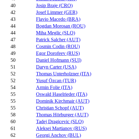
40
Josip Braje (CRO)
42
Josef Limmer (GER)
43
Flavio Macedo (BRA)
44
Bogdan Morosan (ROU)
44
Miha Meglic (SLO)
47
Patrick Salcher (AUT)
48
Cosmin Codin (ROU)
49
Egor Dorofeev (RUS)
50
Daniel Hofmann (SUI)
51
Daryn Carter (USA)
52
Thomas Unterholzner (ITA)
52
Yusuf Özcan (TUR)
54
Armin Folie (ITA)
55
Oswald Haselrieder (ITA)
55
Dominik Kirchmair (AUT)
55
Christian Schopf (AUT)
58
Thomas Hörburger (AUT)
60
Tadej Dragicevic (SLO)
61
Aleksei Martianov (RUS)
62
Georgi Anchov (BUL)