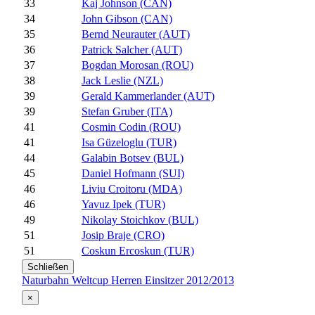
33
Kaj Johnson (CAN)
34
John Gibson (CAN)
35
Bernd Neurauter (AUT)
36
Patrick Salcher (AUT)
37
Bogdan Morosan (ROU)
38
Jack Leslie (NZL)
39
Gerald Kammerlander (AUT)
39
Stefan Gruber (ITA)
41
Cosmin Codin (ROU)
41
Isa Güzeloglu (TUR)
44
Galabin Botsev (BUL)
45
Daniel Hofmann (SUI)
46
Liviu Croitoru (MDA)
46
Yavuz Ipek (TUR)
49
Nikolay Stoichkov (BUL)
51
Josip Braje (CRO)
51
Coskun Ercoskun (TUR)
Schließen
Naturbahn Weltcup Herren Einsitzer 2012/2013
×