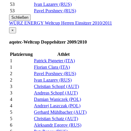
53
Ivan Lazarev (RUS)
53
Pavel Porshnev (RUS)
Schließen
WÜRZ ENERGY Weltcup Herren Einsitzer 2010/2011
×
aqotec-Weltcup Doppelsitzer 2009/2010
Platzierung
Athlet
1
Patrick Pigneter (ITA)
1
Florian Clara (ITA)
2
Pavel Porshnev (RUS)
2
Ivan Lazarev (RUS)
3
Christian Schopf (AUT)
3
Andreas Schopf (AUT)
4
Damian Waniczek (POL)
4
Andrzej Laszczak (POL)
5
Gerhard Mühlbacher (AUT)
5
Christian Schatz (AUT)
6
Aleksandr Egorov (RUS)