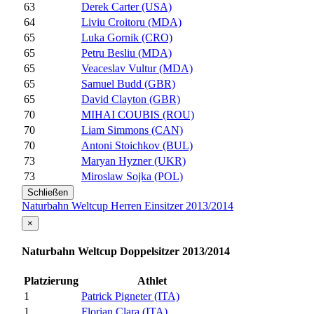
63
Derek Carter (USA)
64
Liviu Croitoru (MDA)
65
Luka Gornik (CRO)
65
Petru Besliu (MDA)
65
Veaceslav Vultur (MDA)
65
Samuel Budd (GBR)
65
David Clayton (GBR)
70
MIHAI COUBIS (ROU)
70
Liam Simmons (CAN)
70
Antoni Stoichkov (BUL)
73
Maryan Hyzner (UKR)
73
Miroslaw Sojka (POL)
Schließen
Naturbahn Weltcup Herren Einsitzer 2013/2014
×
Naturbahn Weltcup Doppelsitzer 2013/2014
Platzierung
Athlet
1
Patrick Pigneter (ITA)
1
Florian Clara (ITA)