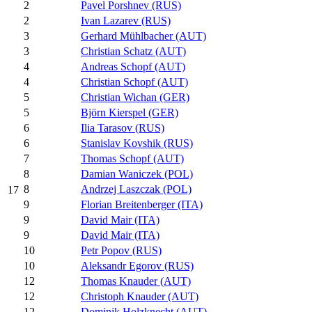
2
Pavel Porshnev (RUS)
2
Ivan Lazarev (RUS)
3
Gerhard Mühlbacher (AUT)
3
Christian Schatz (AUT)
4
Andreas Schopf (AUT)
4
Christian Schopf (AUT)
5
Christian Wichan (GER)
5
Björn Kierspel (GER)
6
Ilia Tarasov (RUS)
6
Stanislav Kovshik (RUS)
7
Thomas Schopf (AUT)
8
Damian Waniczek (POL)
8
Andrzej Laszczak (POL)
17
9
Florian Breitenberger (ITA)
9
David Mair (ITA)
9
David Mair (ITA)
10
Petr Popov (RUS)
10
Aleksandr Egorov (RUS)
12
Thomas Knauder (AUT)
12
Christoph Knauder (AUT)
12
Dominik Holzknecht (AUT)