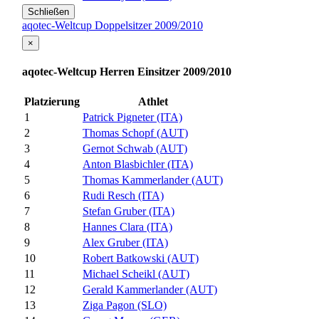
Schließen
aqotec-Weltcup Doppelsitzer 2009/2010
×
aqotec-Weltcup Herren Einsitzer 2009/2010
Platzierung
Athlet
1
Patrick Pigneter (ITA)
2
Thomas Schopf (AUT)
3
Gernot Schwab (AUT)
4
Anton Blasbichler (ITA)
5
Thomas Kammerlander (AUT)
6
Rudi Resch (ITA)
7
Stefan Gruber (ITA)
8
Hannes Clara (ITA)
9
Alex Gruber (ITA)
10
Robert Batkowski (AUT)
11
Michael Scheikl (AUT)
12
Gerald Kammerlander (AUT)
13
Ziga Pagon (SLO)