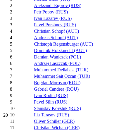
2
Aleksandr Egorov (RUS)
2
Petr Popov (RUS)
3
Ivan Lazarev (RUS)
3
Pavel Porshnev (RUS)
4
Christian Schopf (AUT)
4
Andreas Schopf (AUT)
5
Christoph Regensburger (AUT)
5
Dominik Holzknecht (AUT)
6
Damian Waniczek (POL)
6
Andrzej Laszczak (POL)
7
Muhammed Dellabasi (TUR)
7
Muhammet Sait Özcan (TUR)
8
Bogdan Morosan (ROU)
8
Gabriel Candrea (ROU)
9
Ivan Rodin (RUS)
9
Pavel Silin (RUS)
10
Stanislav Kovshik (RUS)
10
Ilia Tarasov (RUS)
20
11
Oliver Schiller (GER)
11
Christian Wichan (GER)