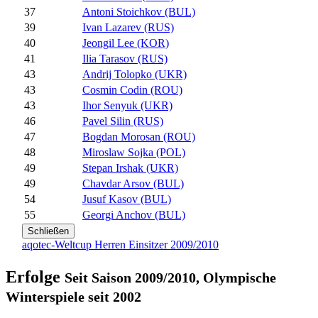
37
Antoni Stoichkov (BUL)
39
Ivan Lazarev (RUS)
40
Jeongil Lee (KOR)
41
Ilia Tarasov (RUS)
43
Andrij Tolopko (UKR)
43
Cosmin Codin (ROU)
43
Ihor Senyuk (UKR)
46
Pavel Silin (RUS)
47
Bogdan Morosan (ROU)
48
Miroslaw Sojka (POL)
49
Stepan Irshak (UKR)
49
Chavdar Arsov (BUL)
54
Jusuf Kasov (BUL)
55
Georgi Anchov (BUL)
Schließen
aqotec-Weltcup Herren Einsitzer 2009/2010
Erfolge
Seit Saison 2009/2010, Olympische
Winterspiele seit 2002