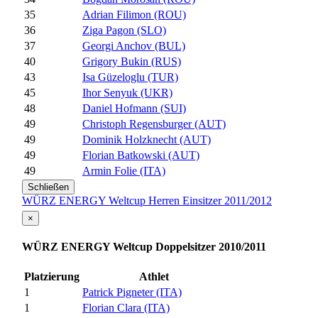
35
Adrian Filimon (ROU)
36
Ziga Pagon (SLO)
37
Georgi Anchov (BUL)
40
Grigory Bukin (RUS)
43
Isa Güzeloglu (TUR)
45
Ihor Senyuk (UKR)
48
Daniel Hofmann (SUI)
49
Christoph Regensburger (AUT)
49
Dominik Holzknecht (AUT)
49
Florian Batkowski (AUT)
49
Armin Folie (ITA)
Schließen
WÜRZ ENERGY Weltcup Herren Einsitzer 2011/2012
×
WÜRZ ENERGY Weltcup Doppelsitzer 2010/2011
Platzierung
Athlet
1
Patrick Pigneter (ITA)
1
Florian Clara (ITA)