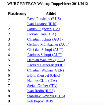
WÜRZ ENERGY Weltcup Doppelsitzer 2011/2012
Platzierung
Athlet
1
Pavel Porshnev (RUS)
1
Ivan Lazarev (RUS)
2
Patrick Pigneter (ITA)
2
Florian Clara (ITA)
3
Christian Schatz (AUT)
3
Gerhard Mühlbacher (AUT)
4
Christian Schopf (AUT)
4
Andreas Schopf (AUT)
5
Damian Waniczek (POL)
5
Andrzej Laszczak (POL)
6
Christian Wichan (GER)
6
Björn Kierspel (GER)
7
Hannes Clara (ITA)
7
Stefan Gruber (ITA)
8
Ivan Rodin (RUS)
8
Stanislav Kovshik (RUS)
9
Petr Popov (RUS)