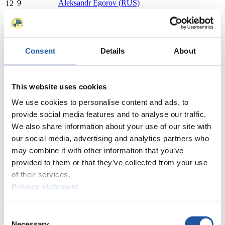
9
Aleksandr Egorov (RUS)
12
10
Thomas Schopf (AUT)
11
Andrij Tolopko (UKR)
11
Maryan Hyzner (UKR)
12
Galabin Botsev (BUL)
Consent
Details
About
12
Petar Savov (BUL)
13
Rupert Brüggler (AUT)
13
Tobias Angerer (AUT)
This website uses cookies
14
Dominik Holzknecht (AUT)
We use cookies to personalise content and ads, to
14
Christoph Regensburger (AUT)
15
Ylenia Sarteur (SUI)
provide social media features and to analyse our traffic.
16
Veronika Nachmann (GER)
We also share information about your use of our site with
16
Marcus Grausam (GER)
our social media, advertising and analytics partners who
17
Georgi Anchov (BUL)
may combine it with other information that you’ve
18
Bogdan Morosan (ROU)
provided to them or that they’ve collected from your use
18
Adrian Filimon (ROU)
of their services.
19
Ilia Tarasov (RUS)
Privacy statement
19
Cosmin Codin (ROU)
19
Pavel Silin (RUS)
19
Dominik Apolloner (AUT)
Consent
19
Dieter Apolloner (AUT)
Necessary