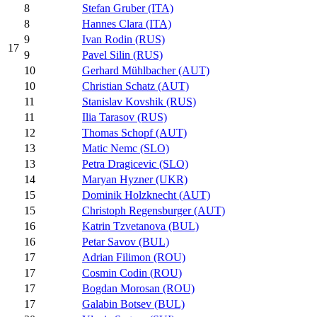
8
Stefan Gruber (ITA)
8
Hannes Clara (ITA)
9
Ivan Rodin (RUS)
17
9
Pavel Silin (RUS)
10
Gerhard Mühlbacher (AUT)
10
Christian Schatz (AUT)
11
Stanislav Kovshik (RUS)
11
Ilia Tarasov (RUS)
12
Thomas Schopf (AUT)
13
Matic Nemc (SLO)
13
Petra Dragicevic (SLO)
14
Maryan Hyzner (UKR)
15
Dominik Holzknecht (AUT)
15
Christoph Regensburger (AUT)
16
Katrin Tzvetanova (BUL)
16
Petar Savov (BUL)
17
Adrian Filimon (ROU)
17
Cosmin Codin (ROU)
17
Bogdan Morosan (ROU)
17
Galabin Botsev (BUL)