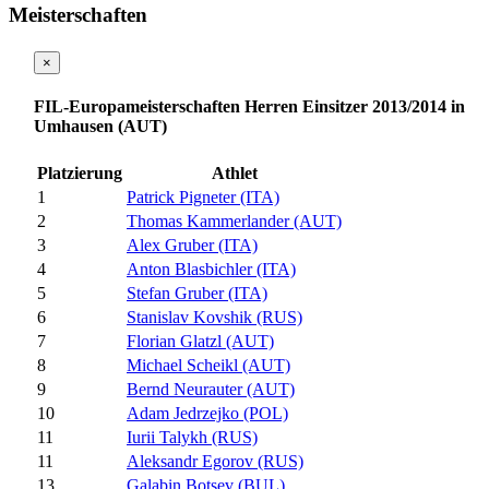
Meisterschaften
×
FIL-Europameisterschaften Herren Einsitzer 2013/2014 in
Umhausen (AUT)
Platzierung
Athlet
1
Patrick Pigneter (ITA)
2
Thomas Kammerlander (AUT)
3
Alex Gruber (ITA)
4
Anton Blasbichler (ITA)
5
Stefan Gruber (ITA)
6
Stanislav Kovshik (RUS)
7
Florian Glatzl (AUT)
8
Michael Scheikl (AUT)
9
Bernd Neurauter (AUT)
10
Adam Jedrzejko (POL)
11
Iurii Talykh (RUS)
11
Aleksandr Egorov (RUS)
13
Galabin Botsev (BUL)