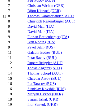
6
Petr Popov (RUS)
7
Christian Wichan (GER)
7
Björn Kierspel (GER)
8
Thomas Kammerlander (AUT)
11
8
Christoph Regensburger (AUT)
9
David Mair (ITA)
9
David Mair (ITA)
9
Florian Breitenberger (ITA)
9
Ivan Rodin (RUS)
9
Pavel Silin (RUS)
11
Galabin Botsev (BUL)
11
Petar Savov (BUL)
12
Rupert Brüggler (AUT)
12
Tobias Angerer (AUT)
14
Thomas Schopf (AUT)
16
Chavdar Arsov (BUL)
16
Ilia Tarasov (RUS)
16
Stanislav Kovshik (RUS)
18
Maryan Hyzner (UKR)
18
Stepan Irshak (UKR)
19
Ihor Senyuk (UKR)