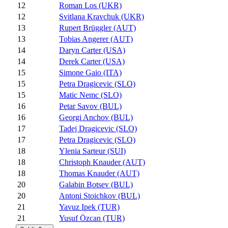
12
Roman Los (UKR)
12
Svitlana Kravchuk (UKR)
13
Rupert Brüggler (AUT)
13
Tobias Angerer (AUT)
14
Daryn Carter (USA)
14
Derek Carter (USA)
15
Simone Gaio (ITA)
15
Petra Dragicevic (SLO)
15
Matic Nemc (SLO)
16
Petar Savov (BUL)
16
Georgi Anchov (BUL)
17
Tadej Dragicevic (SLO)
17
Petra Dragicevic (SLO)
18
Ylenia Sarteur (SUI)
18
Christoph Knauder (AUT)
18
Thomas Knauder (AUT)
20
Galabin Botsev (BUL)
20
Antoni Stoichkov (BUL)
21
Yavuz Ipek (TUR)
21
Yusuf Özcan (TUR)