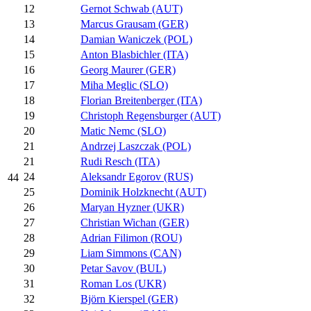
12
Gernot Schwab (AUT)
13
Marcus Grausam (GER)
14
Damian Waniczek (POL)
15
Anton Blasbichler (ITA)
16
Georg Maurer (GER)
17
Miha Meglic (SLO)
18
Florian Breitenberger (ITA)
19
Christoph Regensburger (AUT)
20
Matic Nemc (SLO)
21
Andrzej Laszczak (POL)
21
Rudi Resch (ITA)
24
Aleksandr Egorov (RUS)
44
25
Dominik Holzknecht (AUT)
26
Maryan Hyzner (UKR)
27
Christian Wichan (GER)
28
Adrian Filimon (ROU)
29
Liam Simmons (CAN)
30
Petar Savov (BUL)
31
Roman Los (UKR)
32
Björn Kierspel (GER)