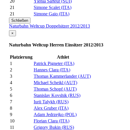
20
Ylenia Sarteur (SUI)
21
Simone Scalet (ITA)
21
Simone Gaio (ITA)
Schließen
Naturbahn Weltcup Doppelsitzer 2012/2013
×
Naturbahn Weltcup Herren Einsitzer 2012/2013
Platzierung
Athlet
1
Patrick Pigneter (ITA)
2
Hannes Clara (ITA)
3
Thomas Kammerlander (AUT)
4
Michael Scheikl (AUT)
5
Thomas Schopf (AUT)
6
Stanislav Kovshik (RUS)
7
Iurii Talykh (RUS)
8
Alex Gruber (ITA)
9
Adam Jedrzejko (POL)
10
Florian Clara (ITA)
11
Grigory Bukin (RUS)