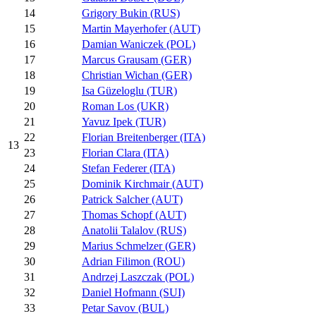
14
Grigory Bukin (RUS)
15
Martin Mayerhofer (AUT)
16
Damian Waniczek (POL)
17
Marcus Grausam (GER)
18
Christian Wichan (GER)
19
Isa Güzeloglu (TUR)
20
Roman Los (UKR)
21
Yavuz Ipek (TUR)
22
Florian Breitenberger (ITA)
13
23
Florian Clara (ITA)
24
Stefan Federer (ITA)
25
Dominik Kirchmair (AUT)
26
Patrick Salcher (AUT)
27
Thomas Schopf (AUT)
28
Anatolii Talalov (RUS)
29
Marius Schmelzer (GER)
30
Adrian Filimon (ROU)
31
Andrzej Laszczak (POL)
32
Daniel Hofmann (SUI)
33
Petar Savov (BUL)