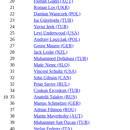
20
Florian Glatzl (AUT)
21
Roman Los (UKR)
22
Damian Waniczek (POL)
23
Isa Güzeloglu (TUR)
24
Yavuz Ipek (TUR)
25
Levi Underwood (USA)
26
Andrzej Laszczak (POL)
27
Georg Maurer (GER)
28
Jack Leslie (NZL)
29
Muhammed Dellabasi (TUR)
30
Matic Nemc (SLO)
31
Vincent Schultz (USA)
32
John Gibson (CAN)
32
Petar Savov (BUL)
34
Coskun Ercoskun (TUR)
35
Anatolii Talalov (RUS)
19
36
Marius Schmelzer (GER)
37
Adrian Filimon (ROU)
38
Martin Mayerhofer (AUT)
39
Muhammet Sait Özcan (TUR)
40
Stefan Federer (ITA)