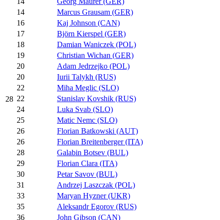
14
Georg Maurer (GER)
14
Marcus Grausam (GER)
16
Kaj Johnson (CAN)
17
Björn Kierspel (GER)
18
Damian Waniczek (POL)
19
Christian Wichan (GER)
20
Adam Jedrzejko (POL)
20
Iurii Talykh (RUS)
22
Miha Meglic (SLO)
22
Stanislav Kovshik (RUS)
28
24
Luka Svab (SLO)
25
Matic Nemc (SLO)
26
Florian Batkowski (AUT)
26
Florian Breitenberger (ITA)
28
Galabin Botsev (BUL)
29
Florian Clara (ITA)
30
Petar Savov (BUL)
31
Andrzej Laszczak (POL)
33
Maryan Hyzner (UKR)
35
Aleksandr Egorov (RUS)
36
John Gibson (CAN)