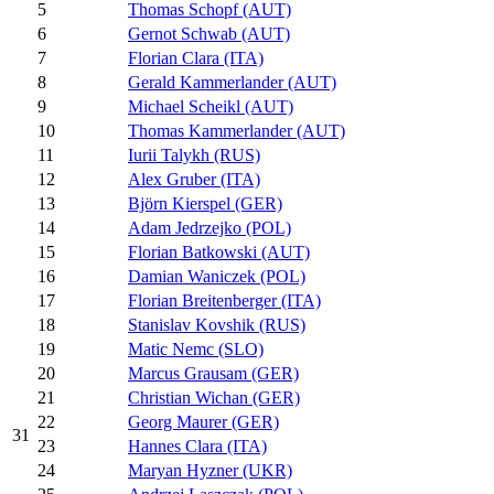
5
Thomas Schopf (AUT)
6
Gernot Schwab (AUT)
7
Florian Clara (ITA)
8
Gerald Kammerlander (AUT)
9
Michael Scheikl (AUT)
10
Thomas Kammerlander (AUT)
11
Iurii Talykh (RUS)
12
Alex Gruber (ITA)
13
Björn Kierspel (GER)
14
Adam Jedrzejko (POL)
15
Florian Batkowski (AUT)
16
Damian Waniczek (POL)
17
Florian Breitenberger (ITA)
18
Stanislav Kovshik (RUS)
19
Matic Nemc (SLO)
20
Marcus Grausam (GER)
21
Christian Wichan (GER)
22
Georg Maurer (GER)
31
23
Hannes Clara (ITA)
24
Maryan Hyzner (UKR)