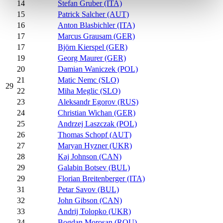
14
Stefan Gruber (ITA)
15
Patrick Salcher (AUT)
16
Anton Blasbichler (ITA)
17
Marcus Grausam (GER)
17
Björn Kierspel (GER)
19
Georg Maurer (GER)
20
Damian Waniczek (POL)
21
Matic Nemc (SLO)
29
22
Miha Meglic (SLO)
23
Aleksandr Egorov (RUS)
24
Christian Wichan (GER)
25
Andrzej Laszczak (POL)
26
Thomas Schopf (AUT)
27
Maryan Hyzner (UKR)
28
Kaj Johnson (CAN)
29
Galabin Botsev (BUL)
29
Florian Breitenberger (ITA)
31
Petar Savov (BUL)
32
John Gibson (CAN)
33
Andrij Tolopko (UKR)
34
Bogdan Morosan (ROU)