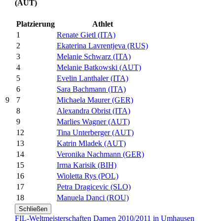
(AUT)
Platzierung
Athlet
1
Renate Gietl (ITA)
2
Ekaterina Lavrentjeva (RUS)
3
Melanie Schwarz (ITA)
4
Melanie Batkowski (AUT)
5
Evelin Lanthaler (ITA)
6
Sara Bachmann (ITA)
7
Michaela Maurer (GER)
9
8
Alexandra Obrist (ITA)
9
Marlies Wagner (AUT)
12
Tina Unterberger (AUT)
13
Katrin Mladek (AUT)
14
Veronika Nachmann (GER)
15
Irma Karisik (BIH)
16
Wioletta Rys (POL)
17
Petra Dragicevic (SLO)
18
Manuela Danci (ROU)
Schließen
FIL-Weltmeisterschaften Damen 2010/2011 in Umhausen