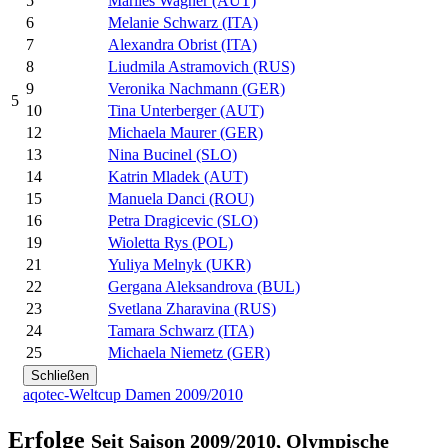
5
Marlies Wagner (AUT)
6
Melanie Schwarz (ITA)
7
Alexandra Obrist (ITA)
8
Liudmila Astramovich (RUS)
9
Veronika Nachmann (GER)
5
10
Tina Unterberger (AUT)
12
Michaela Maurer (GER)
13
Nina Bucinel (SLO)
14
Katrin Mladek (AUT)
15
Manuela Danci (ROU)
16
Petra Dragicevic (SLO)
19
Wioletta Rys (POL)
21
Yuliya Melnyk (UKR)
22
Gergana Aleksandrova (BUL)
23
Svetlana Zharavina (RUS)
24
Tamara Schwarz (ITA)
25
Michaela Niemetz (GER)
Schließen
aqotec-Weltcup Damen 2009/2010
Erfolge
Seit Saison 2009/2010, Olympische