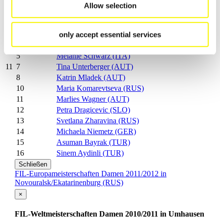
Platzierung
Athlet
Allow selection
1
Ekaterina Lavrentjeva (RUS)
2
Melanie Batkowski (AUT)
3
Evelin Lanthaler (ITA)
only accept essential services
4
Renate Gietl (ITA)
5
Melanie Schwarz (ITA)
7
Tina Unterberger (AUT)
11
8
Katrin Mladek (AUT)
10
Maria Komarevtseva (RUS)
11
Marlies Wagner (AUT)
12
Petra Dragicevic (SLO)
13
Svetlana Zharavina (RUS)
14
Michaela Niemetz (GER)
15
Asuman Bayrak (TUR)
16
Sinem Aydinli (TUR)
Schließen
FIL-Europameisterschaften Damen 2011/2012 in
Novouralsk/Ekatarinenburg (RUS)
×
FIL-Weltmeisterschaften Damen 2010/2011 in Umhausen