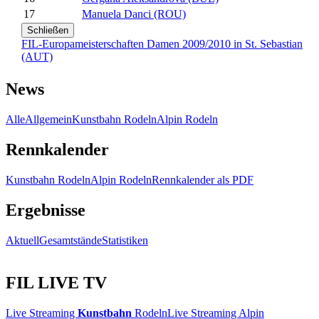
17
Manuela Danci (ROU)
Schließen
FIL-Europameisterschaften Damen 2009/2010 in St. Sebastian
(AUT)
News
Alle
Allgemein
Kunstbahn Rodeln
Alpin Rodeln
Rennkalender
Kunstbahn Rodeln
Alpin Rodeln
Rennkalender als PDF
Ergebnisse
Aktuell
Gesamtstände
Statistiken
FIL LIVE TV
Live Streaming
Kunstbahn
Rodeln
Live Streaming Alpin