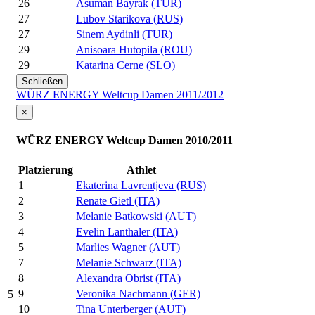
26
Asuman Bayrak (TUR)
27
Lubov Starikova (RUS)
27
Sinem Aydinli (TUR)
29
Anisoara Hutopila (ROU)
29
Katarina Cerne (SLO)
Schließen
WÜRZ ENERGY Weltcup Damen 2011/2012
×
WÜRZ ENERGY Weltcup Damen 2010/2011
Platzierung
Athlet
1
Ekaterina Lavrentjeva (RUS)
2
Renate Gietl (ITA)
3
Melanie Batkowski (AUT)
4
Evelin Lanthaler (ITA)
5
Marlies Wagner (AUT)
7
Melanie Schwarz (ITA)
8
Alexandra Obrist (ITA)
9
Veronika Nachmann (GER)
5
10
Tina Unterberger (AUT)