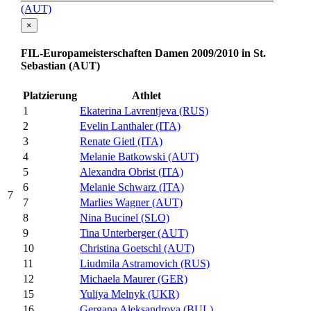
(AUT)
×
FIL-Europameisterschaften Damen 2009/2010 in St.
Sebastian (AUT)
Platzierung
Athlet
1
Ekaterina Lavrentjeva (RUS)
2
Evelin Lanthaler (ITA)
3
Renate Gietl (ITA)
4
Melanie Batkowski (AUT)
5
Alexandra Obrist (ITA)
6
Melanie Schwarz (ITA)
7
7
Marlies Wagner (AUT)
8
Nina Bucinel (SLO)
9
Tina Unterberger (AUT)
10
Christina Goetschl (AUT)
11
Liudmila Astramovich (RUS)
12
Michaela Maurer (GER)
15
Yuliya Melnyk (UKR)
16
Gergana Aleksandrova (BUL)