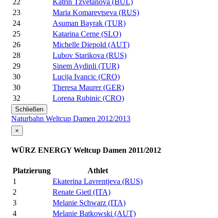
22
Katrin Tzvetanova (BUL)
23
Maria Komarevtseva (RUS)
24
Asuman Bayrak (TUR)
25
Katarina Cerne (SLO)
26
Michelle Diepold (AUT)
28
Lubov Starikova (RUS)
29
Sinem Aydinli (TUR)
30
Lucija Ivancic (CRO)
30
Theresa Maurer (GER)
32
Lorena Rubinic (CRO)
Schließen
Naturbahn Weltcup Damen 2012/2013
×
WÜRZ ENERGY Weltcup Damen 2011/2012
Platzierung
Athlet
1
Ekaterina Lavrentjeva (RUS)
2
Renate Gietl (ITA)
3
Melanie Schwarz (ITA)
4
Melanie Batkowski (AUT)