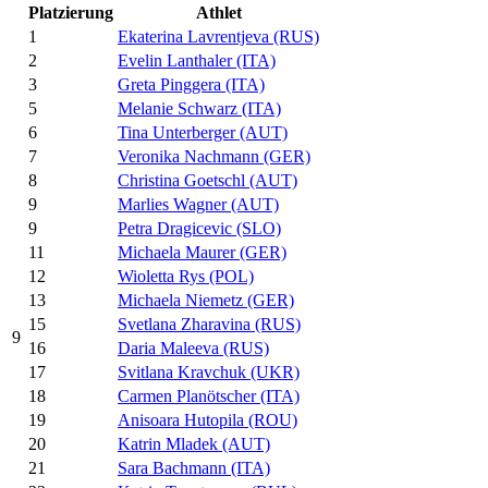
Platzierung
Athlet
1
Ekaterina Lavrentjeva (RUS)
2
Evelin Lanthaler (ITA)
3
Greta Pinggera (ITA)
5
Melanie Schwarz (ITA)
6
Tina Unterberger (AUT)
7
Veronika Nachmann (GER)
8
Christina Goetschl (AUT)
9
Marlies Wagner (AUT)
9
Petra Dragicevic (SLO)
11
Michaela Maurer (GER)
12
Wioletta Rys (POL)
13
Michaela Niemetz (GER)
15
Svetlana Zharavina (RUS)
9
16
Daria Maleeva (RUS)
17
Svitlana Kravchuk (UKR)
18
Carmen Planötscher (ITA)
19
Anisoara Hutopila (ROU)
20
Katrin Mladek (AUT)
21
Sara Bachmann (ITA)