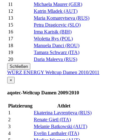
11
Michaela Maurer (GER)
12
Katrin Mladek (AUT)
13
Maria Komarevtseva (RUS)
15
Petra Dragicevic (SLO)
16
Irma Karisik (BIH)
17
Wioletta Rys (POL)
18
Manuela Danci (ROU)
19
Tamara Schwarz (ITA)
20
Daria Maleeva (RUS)
Schließen
WÜRZ ENERGY Weltcup Damen 2010/2011
×
aqotec-Weltcup Damen 2009/2010
Platzierung
Athlet
1
Ekaterina Lavrentjeva (RUS)
2
Renate Gietl (ITA)
3
Melanie Batkowski (AUT)
4
Evelin Lanthaler (ITA)