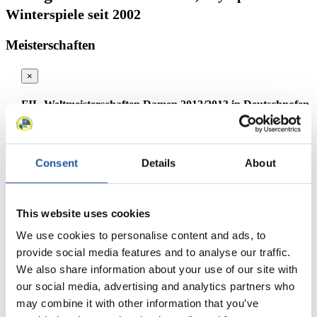
Winterspiele seit 2002
Meisterschaften
×
FIL-Weltmeisterschaften Damen 2012/2013 in Deutschnofen
(ITA)
Platzierung
Athlet
Consent
Details
About
1
Ekaterina Lavrentjeva (RUS)
2
Melanie Schwarz (ITA)
3
Evelin Lanthaler (ITA)
4
Greta Pinggera (ITA)
This website uses cookies
5
Michaela Maurer (GER)
We use cookies to personalise content and ads, to
6
Tina Unterberger (AUT)
provide social media features and to analyse our traffic.
9
Theresa Maurer (GER)
We also share information about your use of our site with
10
Veronika Nachmann (GER)
our social media, advertising and analytics partners who
11
Marlies Wagner (AUT)
12
Svetlana Zaravina (RUS)
may combine it with other information that you’ve
11