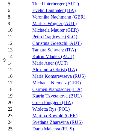
5
Tina Unterberger (AUT)
6
Evelin Lanthaler (ITA)
8
Veronika Nachmann (GER)
9
Marlies Wagner (AUT)
10
Michaela Maurer (GER)
11
Petra Dragicevic (SLO)
12
Christina Goetschl (AUT)
13
Tamara Schwarz (ITA)
14
Katrin Mladek (AUT)
9
14
Maria Auer (AUT)
15
Alexandra Obrist (ITA)
16
Maria Komarevtseva (RUS)
17
Michaela Niemetz (GER)
18
Carmen Planötscher (ITA)
19
Katrin Tzvetanova (BUL)
20
Greta Pinggera (ITA)
22
Wioletta Rys (POL)
23
Martina Rowold (GER)
24
Svetlana Zharavina (RUS)
25
Daria Maleeva (RUS)