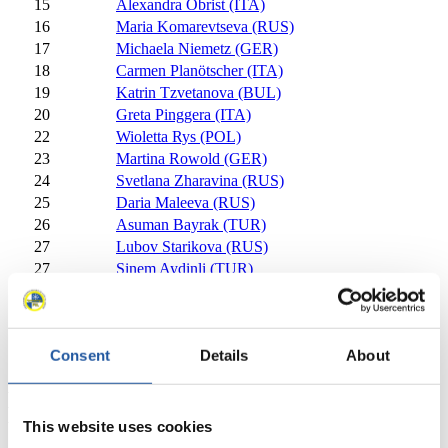
15
Alexandra Obrist (ITA)
16
Maria Komarevtseva (RUS)
17
Michaela Niemetz (GER)
18
Carmen Planötscher (ITA)
19
Katrin Tzvetanova (BUL)
20
Greta Pinggera (ITA)
22
Wioletta Rys (POL)
23
Martina Rowold (GER)
24
Svetlana Zharavina (RUS)
25
Daria Maleeva (RUS)
26
Asuman Bayrak (TUR)
27
Lubov Starikova (RUS)
27
Sinem Aydinli (TUR)
29
Anisoara Hutopila (ROU)
29
Katarina Cerne (SLO)
Schließen
WÜRZ ENERGY Weltcup Damen 2011/2012
Consent
Details
About
Erfolge
Seit Saison 2009/2010, Olympische
Winterspiele seit 2002
This website uses cookies