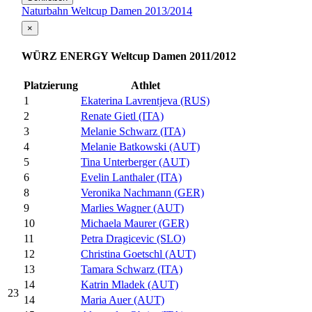
Naturbahn Weltcup Damen 2013/2014
×
WÜRZ ENERGY Weltcup Damen 2011/2012
Platzierung
Athlet
1
Ekaterina Lavrentjeva (RUS)
2
Renate Gietl (ITA)
3
Melanie Schwarz (ITA)
4
Melanie Batkowski (AUT)
5
Tina Unterberger (AUT)
6
Evelin Lanthaler (ITA)
8
Veronika Nachmann (GER)
9
Marlies Wagner (AUT)
10
Michaela Maurer (GER)
11
Petra Dragicevic (SLO)
12
Christina Goetschl (AUT)
13
Tamara Schwarz (ITA)
14
Katrin Mladek (AUT)
23
14
Maria Auer (AUT)