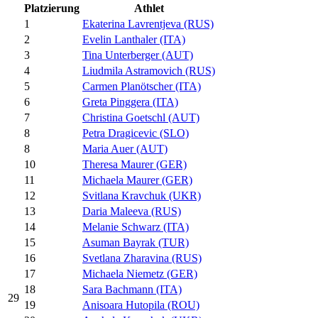
Platzierung
Athlet
1
Ekaterina Lavrentjeva (RUS)
2
Evelin Lanthaler (ITA)
3
Tina Unterberger (AUT)
4
Liudmila Astramovich (RUS)
5
Carmen Planötscher (ITA)
6
Greta Pinggera (ITA)
7
Christina Goetschl (AUT)
8
Petra Dragicevic (SLO)
8
Maria Auer (AUT)
10
Theresa Maurer (GER)
11
Michaela Maurer (GER)
12
Svitlana Kravchuk (UKR)
13
Daria Maleeva (RUS)
14
Melanie Schwarz (ITA)
15
Asuman Bayrak (TUR)
16
Svetlana Zharavina (RUS)
17
Michaela Niemetz (GER)
18
Sara Bachmann (ITA)
29
19
Anisoara Hutopila (ROU)