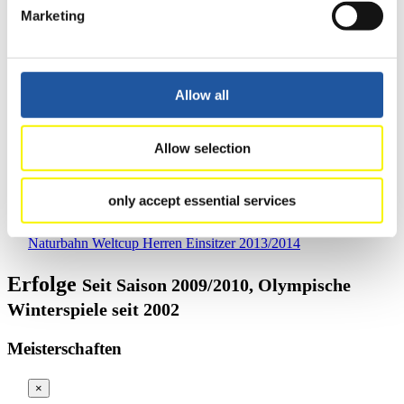
64
Liviu Croitoru (MDA)
Marketing
65
Luka Gornik (CRO)
65
Petru Besliu (MDA)
65
Veaceslav Vultur (MDA)
65
Samuel Budd (GBR)
Allow all
65
David Clayton (GBR)
70
MIHAI COUBIS (ROU)
70
Liam Simmons (CAN)
Allow selection
70
Antoni Stoichkov (BUL)
73
Maryan Hyzner (UKR)
only accept essential services
73
Miroslaw Sojka (POL)
Schließen
Naturbahn Weltcup Herren Einsitzer 2013/2014
Erfolge
Seit Saison 2009/2010, Olympische
Winterspiele seit 2002
Meisterschaften
×