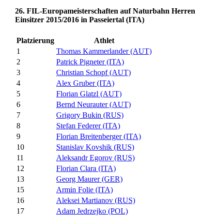
26. FIL-Europameisterschaften auf Naturbahn Herren
Einsitzer 2015/2016 in Passeiertal (ITA)
Platzierung
Athlet
1
Thomas Kammerlander (AUT)
2
Patrick Pigneter (ITA)
3
Christian Schopf (AUT)
4
Alex Gruber (ITA)
5
Florian Glatzl (AUT)
6
Bernd Neurauter (AUT)
7
Grigory Bukin (RUS)
8
Stefan Federer (ITA)
9
Florian Breitenberger (ITA)
10
Stanislav Kovshik (RUS)
11
Aleksandr Egorov (RUS)
12
Florian Clara (ITA)
13
Georg Maurer (GER)
15
Armin Folie (ITA)
16
Aleksei Martianov (RUS)
17
Adam Jedrzejko (POL)