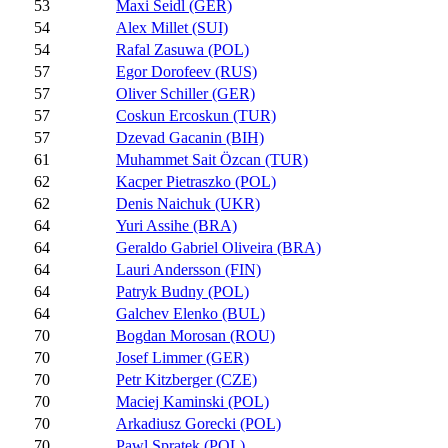
53
Maxi Seidl (GER)
54
Alex Millet (SUI)
54
Rafal Zasuwa (POL)
57
Egor Dorofeev (RUS)
57
Oliver Schiller (GER)
57
Coskun Ercoskun (TUR)
57
Dzevad Gacanin (BIH)
61
Muhammet Sait Özcan (TUR)
62
Kacper Pietraszko (POL)
62
Denis Naichuk (UKR)
64
Yuri Assihe (BRA)
64
Geraldo Gabriel Oliveira (BRA)
64
Lauri Andersson (FIN)
64
Patryk Budny (POL)
64
Galchev Elenko (BUL)
70
Bogdan Morosan (ROU)
70
Josef Limmer (GER)
70
Petr Kitzberger (CZE)
70
Maciej Kaminski (POL)
70
Arkadiusz Gorecki (POL)
70
Pawl Spratek (POL)