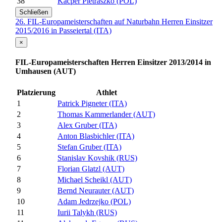
38
Kacper Pietraszko (POL)
Schließen
26. FIL-Europameisterschaften auf Naturbahn Herren Einsitzer
2015/2016 in Passeiertal (ITA)
×
FIL-Europameisterschaften Herren Einsitzer 2013/2014 in
Umhausen (AUT)
Platzierung
Athlet
1
Patrick Pigneter (ITA)
2
Thomas Kammerlander (AUT)
3
Alex Gruber (ITA)
4
Anton Blasbichler (ITA)
5
Stefan Gruber (ITA)
6
Stanislav Kovshik (RUS)
7
Florian Glatzl (AUT)
8
Michael Scheikl (AUT)
9
Bernd Neurauter (AUT)
10
Adam Jedrzejko (POL)
11
Iurii Talykh (RUS)