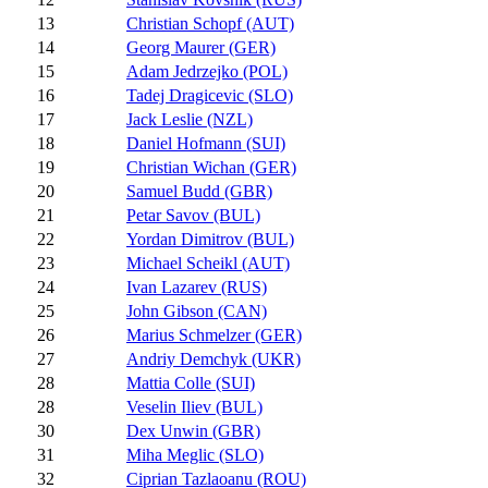
13
Christian Schopf (AUT)
14
Georg Maurer (GER)
15
Adam Jedrzejko (POL)
16
Tadej Dragicevic (SLO)
17
Jack Leslie (NZL)
18
Daniel Hofmann (SUI)
19
Christian Wichan (GER)
20
Samuel Budd (GBR)
21
Petar Savov (BUL)
22
Yordan Dimitrov (BUL)
23
Michael Scheikl (AUT)
24
Ivan Lazarev (RUS)
25
John Gibson (CAN)
26
Marius Schmelzer (GER)
27
Andriy Demchyk (UKR)
28
Mattia Colle (SUI)
28
Veselin Iliev (BUL)
30
Dex Unwin (GBR)
31
Miha Meglic (SLO)
32
Ciprian Tazlaoanu (ROU)