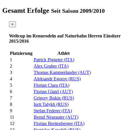
Gesamt Erfolge
Seit Saison 2009/2010
×
Weltcup im Rennrodeln auf Naturbahn Herren Einsitzer
2015/2016
Platzierung
Athlet
1
Patrick Pigneter (ITA)
2
Alex Gruber (ITA)
3
Thomas Kammerlander (AUT)
4
Aleksandr Egorov (RUS)
5
Florian Clara (ITA)
6
Florian Glatzl (AUT)
7
Grigory Bukin (RUS)
8
Iurii Talykh (RUS)
9
Stefan Federer (ITA)
11
Bernd Neurauter (AUT)
12
Florian Breitenberger (ITA)
12
Stanislav Kovshik (RUS)