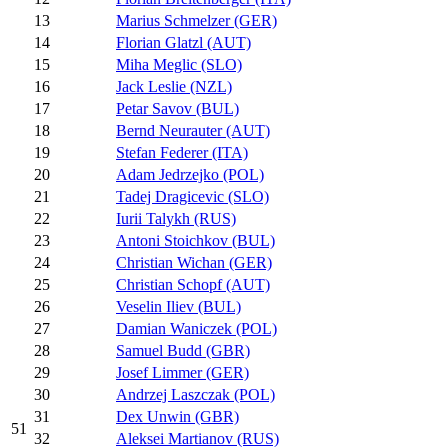
13
Marius Schmelzer (GER)
14
Florian Glatzl (AUT)
15
Miha Meglic (SLO)
16
Jack Leslie (NZL)
17
Petar Savov (BUL)
18
Bernd Neurauter (AUT)
19
Stefan Federer (ITA)
20
Adam Jedrzejko (POL)
21
Tadej Dragicevic (SLO)
22
Iurii Talykh (RUS)
23
Antoni Stoichkov (BUL)
24
Christian Wichan (GER)
25
Christian Schopf (AUT)
26
Veselin Iliev (BUL)
27
Damian Waniczek (POL)
28
Samuel Budd (GBR)
29
Josef Limmer (GER)
30
Andrzej Laszczak (POL)
31
Dex Unwin (GBR)
51
32
Aleksei Martianov (RUS)