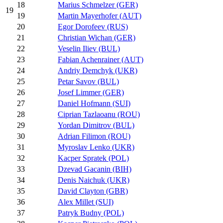
18
Marius Schmelzer (GER)
19
19
Martin Mayerhofer (AUT)
20
Egor Dorofeev (RUS)
21
Christian Wichan (GER)
22
Veselin Iliev (BUL)
23
Fabian Achenrainer (AUT)
24
Andriy Demchyk (UKR)
25
Petar Savov (BUL)
26
Josef Limmer (GER)
27
Daniel Hofmann (SUI)
28
Ciprian Tazlaoanu (ROU)
29
Yordan Dimitrov (BUL)
30
Adrian Filimon (ROU)
31
Myroslav Lenko (UKR)
32
Kacper Spratek (POL)
33
Dzevad Gacanin (BIH)
34
Denis Naichuk (UKR)
35
David Clayton (GBR)
36
Alex Millet (SUI)
37
Patryk Budny (POL)