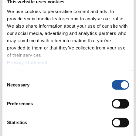
This website uses cookies
42
Josef Limmer (GER)
We use cookies to personalise content and ads, to
43
Flavio Macedo (BRA)
44
Bogdan Morosan (ROU)
provide social media features and to analyse our traffic.
44
Miha Meglic (SLO)
We also share information about your use of our site with
47
Patrick Salcher (AUT)
our social media, advertising and analytics partners who
48
Cosmin Codin (ROU)
may combine it with other information that you’ve
49
Egor Dorofeev (RUS)
provided to them or that they’ve collected from your use
50
Daniel Hofmann (SUI)
of their services.
51
Daryn Carter (USA)
Privacy statement
52
Thomas Unterholzner (ITA)
52
Yusuf Özcan (TUR)
54
Armin Folie (ITA)
Consent
Necessary
55
Oswald Haselrieder (ITA)
Selection
55
Dominik Kirchmair (AUT)
55
Christian Schopf (AUT)
Preferences
58
Thomas Hörburger (AUT)
60
Tadej Dragicevic (SLO)
61
Aleksei Martianov (RUS)
Statistics
62
Georgi Anchov (BUL)
63
Derek Carter (USA)