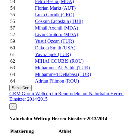
53
Petru Besliu (MDA)
54
Florian Markt (AUT)
55
Luka Gornik (CRO)
55
Coskun Ercoskun (TUR)
57
Mihail Axentii (MDA)
57
Liviu Croitoru (MDA)
59
Yusuf Özcan (TUR)
60
Dakota Smith (USA)
61
Yavuz Ipek (TUR)
62
MIHAI COUBIS (ROU)
63
Muhammet Ali Sahin (TUR)
64
Muhammed Dellabasi (TUR)
64
Adrian Filimon (ROU)
Schließen
GRM Group Weltcup im Rennrodeln auf Naturbahn Herren
Einsitzer 2014/2015
×
Naturbahn Weltcup Herren Einsitzer 2013/2014
Platzierung
Athlet