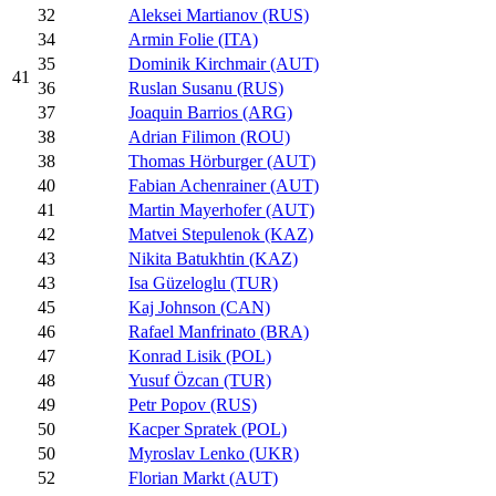
32
Aleksei Martianov (RUS)
34
Armin Folie (ITA)
35
Dominik Kirchmair (AUT)
41
36
Ruslan Susanu (RUS)
37
Joaquin Barrios (ARG)
38
Adrian Filimon (ROU)
38
Thomas Hörburger (AUT)
40
Fabian Achenrainer (AUT)
41
Martin Mayerhofer (AUT)
42
Matvei Stepulenok (KAZ)
43
Nikita Batukhtin (KAZ)
43
Isa Güzeloglu (TUR)
45
Kaj Johnson (CAN)
46
Rafael Manfrinato (BRA)
47
Konrad Lisik (POL)
48
Yusuf Özcan (TUR)
49
Petr Popov (RUS)
50
Kacper Spratek (POL)
50
Myroslav Lenko (UKR)
52
Florian Markt (AUT)