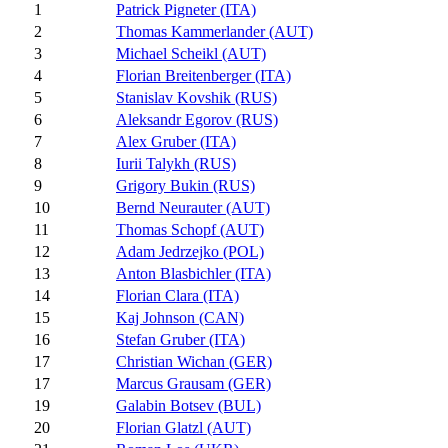
1
Patrick Pigneter (ITA)
2
Thomas Kammerlander (AUT)
3
Michael Scheikl (AUT)
4
Florian Breitenberger (ITA)
5
Stanislav Kovshik (RUS)
6
Aleksandr Egorov (RUS)
7
Alex Gruber (ITA)
8
Iurii Talykh (RUS)
9
Grigory Bukin (RUS)
10
Bernd Neurauter (AUT)
11
Thomas Schopf (AUT)
12
Adam Jedrzejko (POL)
13
Anton Blasbichler (ITA)
14
Florian Clara (ITA)
15
Kaj Johnson (CAN)
16
Stefan Gruber (ITA)
17
Christian Wichan (GER)
17
Marcus Grausam (GER)
19
Galabin Botsev (BUL)
20
Florian Glatzl (AUT)