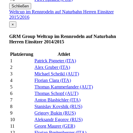
Schließen
Weltcup im Rennrodeln auf Naturbahn Herren Einsitzer
2015/2016
×
GRM Group Weltcup im Rennrodeln auf Naturbahn
Herren Einsitzer 2014/2015
Platzierung
Athlet
1
Patrick Pigneter (ITA)
2
Alex Gruber (ITA)
3
Michael Scheikl (AUT)
4
Florian Clara (ITA)
5
Thomas Kammerlander (AUT)
6
Thomas Schopf (AUT)
7
Anton Blasbichler (ITA)
8
Stanislav Kovshik (RUS)
9
Grigory Bukin (RUS)
10
Aleksandr Egorov (RUS)
11
Georg Maurer (GER)
12
Florian Breitenberger (ITA)