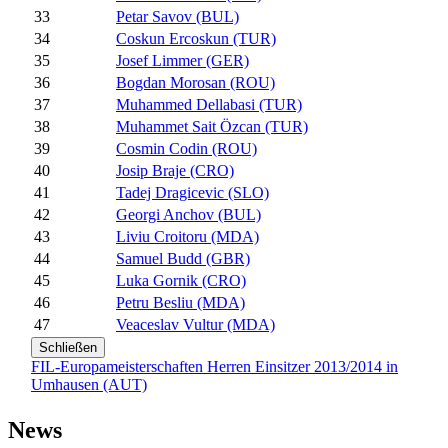
33
Petar Savov (BUL)
34
Coskun Ercoskun (TUR)
35
Josef Limmer (GER)
36
Bogdan Morosan (ROU)
37
Muhammed Dellabasi (TUR)
38
Muhammet Sait Özcan (TUR)
39
Cosmin Codin (ROU)
40
Josip Braje (CRO)
41
Tadej Dragicevic (SLO)
42
Georgi Anchov (BUL)
43
Liviu Croitoru (MDA)
44
Samuel Budd (GBR)
45
Luka Gornik (CRO)
46
Petru Besliu (MDA)
47
Veaceslav Vultur (MDA)
Schließen
FIL-Europameisterschaften Herren Einsitzer 2013/2014 in
Umhausen (AUT)
News