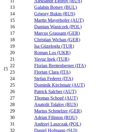
11
Aleksandr Egorov (RUS)
13
Galabin Botsev (BUL)
14
Grigory Bukin (RUS)
15
Martin Mayerhofer (AUT)
16
Damian Waniczek (POL)
17
Marcus Grausam (GER)
18
Christian Wichan (GER)
19
Isa Güzeloglu (TUR)
20
Roman Los (UKR)
21
Yavuz Ipek (TUR)
22
Florian Breitenberger (ITA)
15
23
Florian Clara (ITA)
24
Stefan Federer (ITA)
25
Dominik Kirchmair (AUT)
26
Patrick Salcher (AUT)
27
Thomas Schopf (AUT)
28
Anatolii Talalov (RUS)
29
Marius Schmelzer (GER)
30
Adrian Filimon (ROU)
31
Andrzej Laszczak (POL)
32
Daniel Hofmann (SUI)