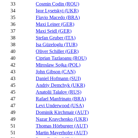
33
Cosmin Codin (ROU)
34
Igor Lysetskyi (UKR)
35
Flavio Macedo (BRA)
36
Maxi Leiner (GER)
37
Maxi Seidl (GER)
38
Stefan Gruber (ITA)
38
Isa Güzeloglu (TUR)
40
Oliver Schiller (GER)
40
Ciprian Tazlaoanu (ROU)
42
Miroslaw Sojka (POL)
43
John Gibson (CAN)
43
Daniel Hofmann (SUI)
45
Andriy Demchyk (UKR)
45
Anatolii Talalov (RUS)
47
Rafael Manfrinato (BRA)
47
Levi Underwood (USA)
49
Dominik Kirchmair (AUT)
49
Nazar Kravchenko (UKR)
51
Thomas Hörburger (AUT)
51
Martin Mayerhofer (AUT)