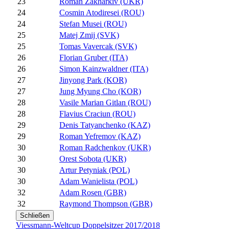
23
Roman Zakharkiv (UKR)
24
Cosmin Atodiresei (ROU)
24
Stefan Musei (ROU)
25
Matej Zmij (SVK)
25
Tomas Vavercak (SVK)
26
Florian Gruber (ITA)
26
Simon Kainzwaldner (ITA)
27
Jinyong Park (KOR)
27
Jung Myung Cho (KOR)
28
Vasile Marian Gitlan (ROU)
28
Flavius Craciun (ROU)
29
Denis Tatyanchenko (KAZ)
29
Roman Yefremov (KAZ)
30
Roman Radchenkov (UKR)
30
Orest Sobota (UKR)
30
Artur Petyniak (POL)
30
Adam Wanielista (POL)
32
Adam Rosen (GBR)
32
Raymond Thompson (GBR)
Schließen
Viessmann-Weltcup Doppelsitzer 2017/2018