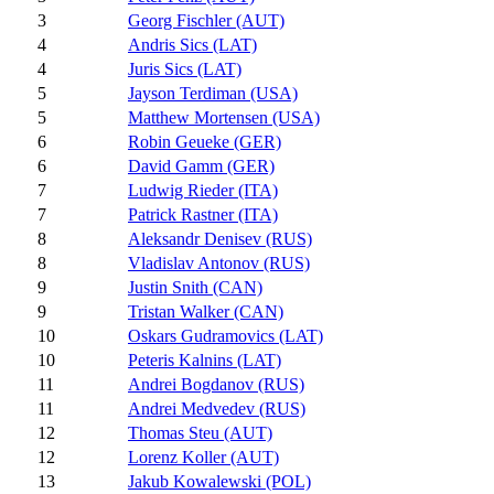
3
Georg Fischler (AUT)
4
Andris Sics (LAT)
4
Juris Sics (LAT)
5
Jayson Terdiman (USA)
5
Matthew Mortensen (USA)
6
Robin Geueke (GER)
6
David Gamm (GER)
7
Ludwig Rieder (ITA)
7
Patrick Rastner (ITA)
8
Aleksandr Denisev (RUS)
8
Vladislav Antonov (RUS)
9
Justin Snith (CAN)
9
Tristan Walker (CAN)
10
Oskars Gudramovics (LAT)
10
Peteris Kalnins (LAT)
11
Andrei Bogdanov (RUS)
11
Andrei Medvedev (RUS)
12
Thomas Steu (AUT)
12
Lorenz Koller (AUT)
13
Jakub Kowalewski (POL)