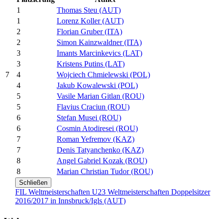
1
Thomas Steu (AUT)
1
Lorenz Koller (AUT)
2
Florian Gruber (ITA)
2
Simon Kainzwaldner (ITA)
3
Imants Marcinkevics (LAT)
3
Kristens Putins (LAT)
4
Wojciech Chmielewski (POL)
7
4
Jakub Kowalewski (POL)
5
Vasile Marian Gitlan (ROU)
5
Flavius Craciun (ROU)
6
Stefan Musei (ROU)
6
Cosmin Atodiresei (ROU)
7
Roman Yefremov (KAZ)
7
Denis Tatyanchenko (KAZ)
8
Angel Gabriel Kozak (ROU)
8
Marian Christian Tudor (ROU)
Schließen
FIL Weltmeisterschaften U23 Weltmeisterschaften Doppelsitzer
2016/2017 in Innsbruck/Igls (AUT)