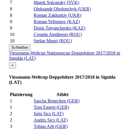
7
Marek Solcansky (SVK)
8
Oleksandr Obolonchyk (UKR)
8
Roman Zakharkiv (UKR)
9
Roman Yefremov (KAZ)
9
Denis Tatyanchenko (KAZ)
10
Cosmin Atodiresei (ROU)
10
Stefan Musei (ROU)
Schließen
Viessmann-Weltcup Nationencup Doppelsitzer 2017/2018 in
Sigulda (LAT)
×
Viessmann-Weltcup Doppelsitzer 2017/2018 in Sigulda
(LAT)
Platzierung
Athlet
1
Sascha Benecken (GER)
1
Toni Eggert (GER)
2
Juris Sics (LAT)
2
Andris Sics (LAT)
3
Tobias Arlt (GER)