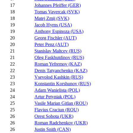
17
Johannes Pfeiffer (GER)
18
Tomas Vavercak (SVK)
18
Matej Zmij (SVK)
19
Jacob Hyrns (USA)
19
Anthony Espinoza (USA)
20
Georg Fischler (AUT)
20
Peter Penz (AUT)
21
Stanislav Maltcev (RUS)
21
Oleg Faskhutdinov (RUS)
22
Roman Yefremov (KAZ)
22
Denis Tatyanchenko (KAZ)
23
Vsevolod Kashkin (RUS)
23
Konstantin Korshunov (RUS)
24
Adam Wanielista (POL)
24
Artur Petyniak (POL)
25
Vasile Marian Gitlan (ROU)
25
Flavius Craciun (ROU)
26
Orest Sobota (UKR)
26
Roman Radchenkov (UKR)
26
Justin Snith (CAN)