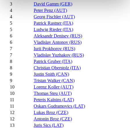
3
David Gamm (GER)
4
Peter Penz (AUT)
4
Georg Fischler (AUT)
5
Patrick Rastner (ITA)
5
Ludwig Rieder (ITA)
6
Aleksandr Denisev (RUS)
6
Vladislav Antonov (RUS)
7
Iurii Prokhorov (RUS)
7
Vladislav Yuzhakov (RUS)
8
Patrick Gruber (ITA)
8
Christian Oberstolz (ITA)
9
Justin Snith (CAN)
9
Tristan Walker (CAN)
10
Lorenz Koller (AUT)
10
Thomas Steu (AUT)
11
Peteris Kalnins (LAT)
11
Oskars Gudramovics (LAT)
12
Lukas Broz (CZE)
12
Antonin Broz (CZE)
13
Juris Sics (LAT)