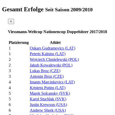
Gesamt Erfolge
Seit Saison 2009/2010
×
Viessmann-Weltcup Nationencup Doppelsitzer 2017/2018
Platzierung
Athlet
1
Oskars Gudramovics (LAT)
1
Peteris Kalnins (LAT)
2
Wojciech Chmielewski (POL)
2
Jakub Kowalewski (POL)
3
Lukas Broz (CZE)
3
Antonin Broz (CZE)
4
Imants Marcinkevics (LAT)
4
Kristens Putins (LAT)
5
Marek Solcansky (SVK)
5
Karol Stuchlak (SVK)
6
Justin Krewson (USA)
6
Andrew Sherk (USA)