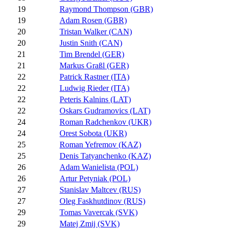
19
Raymond Thompson (GBR)
19
Adam Rosen (GBR)
20
Tristan Walker (CAN)
20
Justin Snith (CAN)
21
Tim Brendel (GER)
21
Markus Graßl (GER)
22
Patrick Rastner (ITA)
22
Ludwig Rieder (ITA)
22
Peteris Kalnins (LAT)
22
Oskars Gudramovics (LAT)
24
Roman Radchenkov (UKR)
24
Orest Sobota (UKR)
25
Roman Yefremov (KAZ)
25
Denis Tatyanchenko (KAZ)
26
Adam Wanielista (POL)
26
Artur Petyniak (POL)
27
Stanislav Maltcev (RUS)
27
Oleg Faskhutdinov (RUS)
29
Tomas Vavercak (SVK)
29
Matej Zmij (SVK)