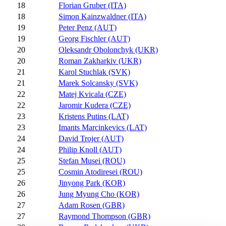
18
Florian Gruber (ITA)
18
Simon Kainzwaldner (ITA)
19
Peter Penz (AUT)
19
Georg Fischler (AUT)
20
Oleksandr Obolonchyk (UKR)
20
Roman Zakharkiv (UKR)
21
Karol Stuchlak (SVK)
21
Marek Solcansky (SVK)
22
Matej Kvicala (CZE)
22
Jaromir Kudera (CZE)
23
Kristens Putins (LAT)
23
Imants Marcinkevics (LAT)
24
David Trojer (AUT)
24
Philip Knoll (AUT)
25
Stefan Musei (ROU)
25
Cosmin Atodiresei (ROU)
26
Jinyong Park (KOR)
26
Jung Myung Cho (KOR)
27
Adam Rosen (GBR)
27
Raymond Thompson (GBR)