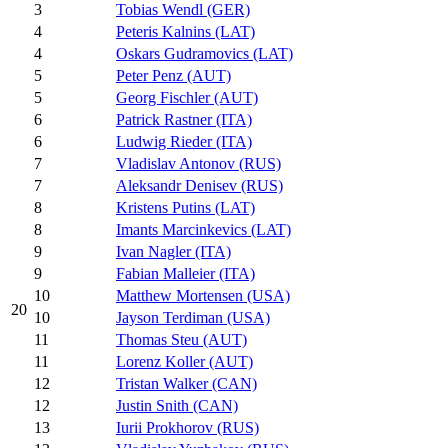
3
Tobias Wendl (GER)
4
Peteris Kalnins (LAT)
4
Oskars Gudramovics (LAT)
5
Peter Penz (AUT)
5
Georg Fischler (AUT)
6
Patrick Rastner (ITA)
6
Ludwig Rieder (ITA)
7
Vladislav Antonov (RUS)
7
Aleksandr Denisev (RUS)
8
Kristens Putins (LAT)
8
Imants Marcinkevics (LAT)
9
Ivan Nagler (ITA)
9
Fabian Malleier (ITA)
10
Matthew Mortensen (USA)
20
10
Jayson Terdiman (USA)
11
Thomas Steu (AUT)
11
Lorenz Koller (AUT)
12
Tristan Walker (CAN)
12
Justin Snith (CAN)
13
Iurii Prokhorov (RUS)