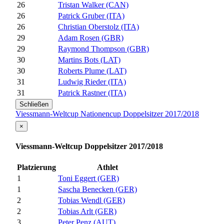
26
Tristan Walker (CAN)
26
Patrick Gruber (ITA)
26
Christian Oberstolz (ITA)
29
Adam Rosen (GBR)
29
Raymond Thompson (GBR)
30
Martins Bots (LAT)
30
Roberts Plume (LAT)
31
Ludwig Rieder (ITA)
31
Patrick Rastner (ITA)
Schließen
Viessmann-Weltcup Nationencup Doppelsitzer 2017/2018
×
Viessmann-Weltcup Doppelsitzer 2017/2018
Platzierung
Athlet
1
Toni Eggert (GER)
1
Sascha Benecken (GER)
2
Tobias Wendl (GER)
2
Tobias Arlt (GER)
3
Peter Penz (AUT)