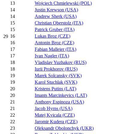
13
Wojciech Chmielewski (POL)
14
Justin Krewson (USA)
14
Andrew Sherk (USA)
15
Christian Oberstolz (ITA)
15
Patrick Gruber (ITA)
16
Lukas Broz (CZE)
29
16
Antonin Broz (CZE)
17
Fabian Malleier (ITA)
17
Ivan Nagler (ITA)
18
Vladislav Yuzhakov (RUS)
18
Iurii Prokhorov (RUS)
19
Marek Solcansky (SVK)
19
Karol Stuchlak (SVK)
20
Kristens Putins (LAT)
20
Imants Marcinkevics (LAT)
21
Anthony Espinoza (USA)
21
Jacob Hyrns (USA)
22
Matej Kvicala (CZE)
22
Jaromir Kudera (CZE)
23
Oleksandr Obolonchyk (UKR)