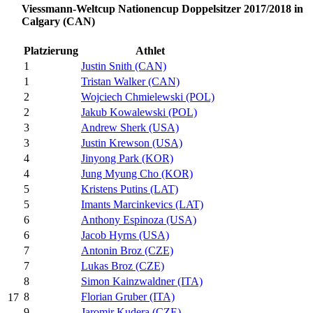
Viessmann-Weltcup Nationencup Doppelsitzer 2017/2018 in
Calgary (CAN)
Platzierung
Athlet
1
Justin Snith (CAN)
1
Tristan Walker (CAN)
2
Wojciech Chmielewski (POL)
2
Jakub Kowalewski (POL)
3
Andrew Sherk (USA)
3
Justin Krewson (USA)
4
Jinyong Park (KOR)
4
Jung Myung Cho (KOR)
5
Kristens Putins (LAT)
5
Imants Marcinkevics (LAT)
6
Anthony Espinoza (USA)
6
Jacob Hyrns (USA)
7
Antonin Broz (CZE)
7
Lukas Broz (CZE)
8
Simon Kainzwaldner (ITA)
8
Florian Gruber (ITA)
17
9
Jaromir Kudera (CZE)