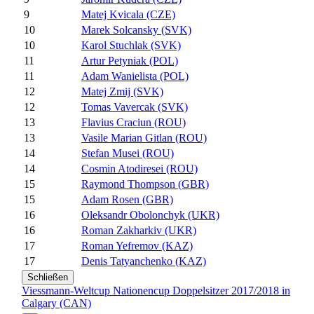
9
Matej Kvicala (CZE)
10
Marek Solcansky (SVK)
10
Karol Stuchlak (SVK)
11
Artur Petyniak (POL)
11
Adam Wanielista (POL)
12
Matej Zmij (SVK)
12
Tomas Vavercak (SVK)
13
Flavius Craciun (ROU)
13
Vasile Marian Gitlan (ROU)
14
Stefan Musei (ROU)
14
Cosmin Atodiresei (ROU)
15
Raymond Thompson (GBR)
15
Adam Rosen (GBR)
16
Oleksandr Obolonchyk (UKR)
16
Roman Zakharkiv (UKR)
17
Roman Yefremov (KAZ)
17
Denis Tatyanchenko (KAZ)
Schließen
Viessmann-Weltcup Nationencup Doppelsitzer 2017/2018 in
Calgary (CAN)