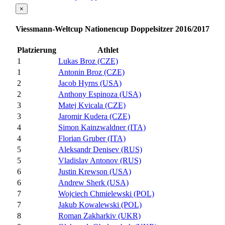
×
Viessmann-Weltcup Nationencup Doppelsitzer 2016/2017
Platzierung
Athlet
1
Lukas Broz (CZE)
1
Antonin Broz (CZE)
2
Jacob Hyrns (USA)
2
Anthony Espinoza (USA)
3
Matej Kvicala (CZE)
3
Jaromir Kudera (CZE)
4
Simon Kainzwaldner (ITA)
4
Florian Gruber (ITA)
5
Aleksandr Denisev (RUS)
5
Vladislav Antonov (RUS)
6
Justin Krewson (USA)
6
Andrew Sherk (USA)
7
Wojciech Chmielewski (POL)
7
Jakub Kowalewski (POL)
8
Roman Zakharkiv (UKR)