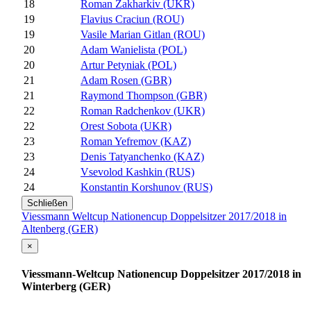
18
Roman Zakharkiv (UKR)
19
Flavius Craciun (ROU)
19
Vasile Marian Gitlan (ROU)
20
Adam Wanielista (POL)
20
Artur Petyniak (POL)
21
Adam Rosen (GBR)
21
Raymond Thompson (GBR)
22
Roman Radchenkov (UKR)
22
Orest Sobota (UKR)
23
Roman Yefremov (KAZ)
23
Denis Tatyanchenko (KAZ)
24
Vsevolod Kashkin (RUS)
24
Konstantin Korshunov (RUS)
Schließen
Viessmann Weltcup Nationencup Doppelsitzer 2017/2018 in
Altenberg (GER)
×
Viessmann-Weltcup Nationencup Doppelsitzer 2017/2018 in
Winterberg (GER)