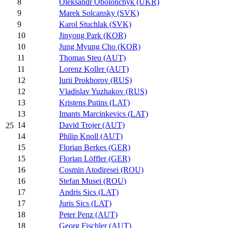
8
Oleksandr Obolonchyk (UKR)
9
Marek Solcansky (SVK)
9
Karol Stuchlak (SVK)
10
Jinyong Park (KOR)
10
Jung Myung Cho (KOR)
11
Thomas Steu (AUT)
11
Lorenz Koller (AUT)
12
Iurii Prokhorov (RUS)
12
Vladislav Yuzhakov (RUS)
13
Kristens Putins (LAT)
13
Imants Marcinkevics (LAT)
14
David Trojer (AUT)
25
14
Philip Knoll (AUT)
15
Florian Berkes (GER)
15
Florian Löffler (GER)
16
Cosmin Atodiresei (ROU)
16
Stefan Musei (ROU)
17
Andris Sics (LAT)
17
Juris Sics (LAT)
18
Peter Penz (AUT)
18
Georg Fischler (AUT)