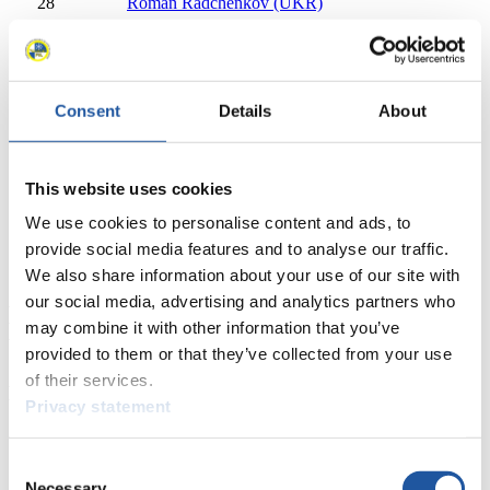
28
Roman Radchenkov (UKR)
28
Orest Sobota (UKR)
29
Denis Tatyanchenko (KAZ)
29
Roman Yefremov (KAZ)
30
Artur Petyniak (POL)
Consent
Details
About
30
Adam Wanielista (POL)
31
Matt Riddle (CAN)
31
Adam Shippit (CAN)
This website uses cookies
32
Tomas Vavercak (SVK)
32
Matej Zmij (SVK)
We use cookies to personalise content and ads, to
Schließen
provide social media features and to analyse our traffic.
Viessmann-Weltcup Doppelsitzer 2016/2017
We also share information about your use of our site with
our social media, advertising and analytics partners who
Erfolge
Seit Saison 2009/2010, Olympische
may combine it with other information that you’ve
Winterspiele seit 2002
provided to them or that they’ve collected from your use
of their services.
Meisterschaften
Privacy statement
×
Consent
Asien-Meisterschaften Doppelsitzer 2017/2018 in Altenberg
Necessary