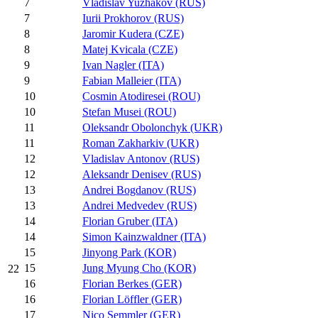
7
Vladislav Yuzhakov (RUS)
7
Iurii Prokhorov (RUS)
8
Jaromir Kudera (CZE)
8
Matej Kvicala (CZE)
9
Ivan Nagler (ITA)
9
Fabian Malleier (ITA)
10
Cosmin Atodiresei (ROU)
10
Stefan Musei (ROU)
11
Oleksandr Obolonchyk (UKR)
11
Roman Zakharkiv (UKR)
12
Vladislav Antonov (RUS)
12
Aleksandr Denisev (RUS)
13
Andrei Bogdanov (RUS)
13
Andrei Medvedev (RUS)
14
Florian Gruber (ITA)
14
Simon Kainzwaldner (ITA)
15
Jinyong Park (KOR)
15
Jung Myung Cho (KOR)
22
16
Florian Berkes (GER)
16
Florian Löffler (GER)
17
Nico Semmler (GER)