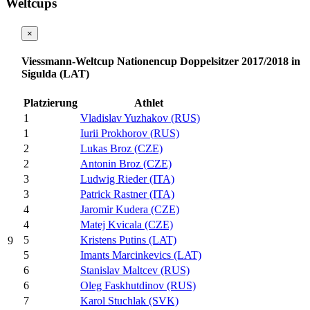
Weltcups
×
Viessmann-Weltcup Nationencup Doppelsitzer 2017/2018 in
Sigulda (LAT)
Platzierung
Athlet
1
Vladislav Yuzhakov (RUS)
1
Iurii Prokhorov (RUS)
2
Lukas Broz (CZE)
2
Antonin Broz (CZE)
3
Ludwig Rieder (ITA)
3
Patrick Rastner (ITA)
4
Jaromir Kudera (CZE)
4
Matej Kvicala (CZE)
5
Kristens Putins (LAT)
9
5
Imants Marcinkevics (LAT)
6
Stanislav Maltcev (RUS)
6
Oleg Faskhutdinov (RUS)
7
Karol Stuchlak (SVK)