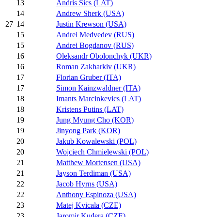
13
Andris Sics (LAT)
14
Andrew Sherk (USA)
14
Justin Krewson (USA)
27
15
Andrei Medvedev (RUS)
15
Andrei Bogdanov (RUS)
16
Oleksandr Obolonchyk (UKR)
16
Roman Zakharkiv (UKR)
17
Florian Gruber (ITA)
17
Simon Kainzwaldner (ITA)
18
Imants Marcinkevics (LAT)
18
Kristens Putins (LAT)
19
Jung Myung Cho (KOR)
19
Jinyong Park (KOR)
20
Jakub Kowalewski (POL)
20
Wojciech Chmielewski (POL)
21
Matthew Mortensen (USA)
21
Jayson Terdiman (USA)
22
Jacob Hyrns (USA)
22
Anthony Espinoza (USA)
23
Matej Kvicala (CZE)
23
Jaromir Kudera (CZE)