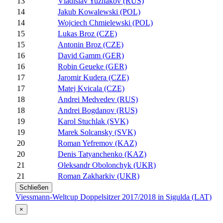
13
Vladislav Yuzhakov (RUS)
14
Jakub Kowalewski (POL)
14
Wojciech Chmielewski (POL)
15
Lukas Broz (CZE)
15
Antonin Broz (CZE)
16
David Gamm (GER)
16
Robin Geueke (GER)
17
Jaromir Kudera (CZE)
17
Matej Kvicala (CZE)
18
Andrei Medvedev (RUS)
18
Andrei Bogdanov (RUS)
19
Karol Stuchlak (SVK)
19
Marek Solcansky (SVK)
20
Roman Yefremov (KAZ)
20
Denis Tatyanchenko (KAZ)
21
Oleksandr Obolonchyk (UKR)
21
Roman Zakharkiv (UKR)
Schließen
Viessmann-Weltcup Doppelsitzer 2017/2018 in Sigulda (LAT)
×