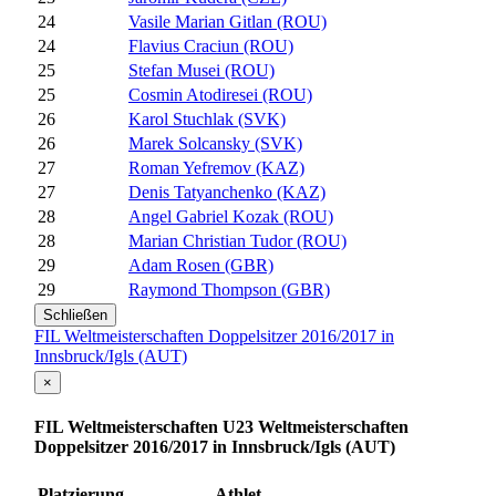
24
Vasile Marian Gitlan (ROU)
24
Flavius Craciun (ROU)
25
Stefan Musei (ROU)
25
Cosmin Atodiresei (ROU)
26
Karol Stuchlak (SVK)
26
Marek Solcansky (SVK)
27
Roman Yefremov (KAZ)
27
Denis Tatyanchenko (KAZ)
28
Angel Gabriel Kozak (ROU)
28
Marian Christian Tudor (ROU)
29
Adam Rosen (GBR)
29
Raymond Thompson (GBR)
Schließen
FIL Weltmeisterschaften Doppelsitzer 2016/2017 in
Innsbruck/Igls (AUT)
×
FIL Weltmeisterschaften U23 Weltmeisterschaften
Doppelsitzer 2016/2017 in Innsbruck/Igls (AUT)
Platzierung
Athlet