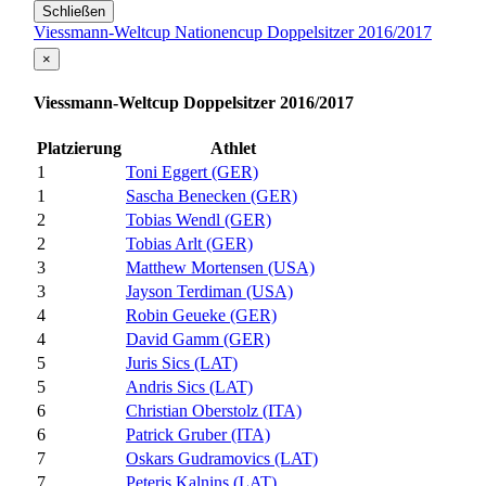
Schließen
Viessmann-Weltcup Nationencup Doppelsitzer 2016/2017
×
Viessmann-Weltcup Doppelsitzer 2016/2017
Platzierung
Athlet
1
Toni Eggert (GER)
1
Sascha Benecken (GER)
2
Tobias Wendl (GER)
2
Tobias Arlt (GER)
3
Matthew Mortensen (USA)
3
Jayson Terdiman (USA)
4
Robin Geueke (GER)
4
David Gamm (GER)
5
Juris Sics (LAT)
5
Andris Sics (LAT)
6
Christian Oberstolz (ITA)
6
Patrick Gruber (ITA)
7
Oskars Gudramovics (LAT)
7
Peteris Kalnins (LAT)