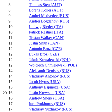
8
Thomas Steu (AUT)
8
Lorenz Koller (AUT)
9
Andrei Medvedev (RUS)
9
Andrei Bogdanov (RUS)
10
Ludwig Rieder (ITA)
10
Patrick Rastner (ITA)
11
Tristan Walker (CAN)
11
Justin Snith (CAN)
12
Antonin Broz (CZE)
12
Lukas Broz (CZE)
12
Jakub Kowalewski (POL)
12
Wojciech Chmielewski (POL)
14
Aleksandr Denisev (RUS)
14
Vladislav Antonov (RUS)
15
Jacob Hyrns (USA)
15
Anthony Espinoza (USA)
16
Justin Krewson (USA)
29
16
Andrew Sherk (USA)
17
Iurii Prokhorov (RUS)
17
Vladislav Yuzhakov (RUS)