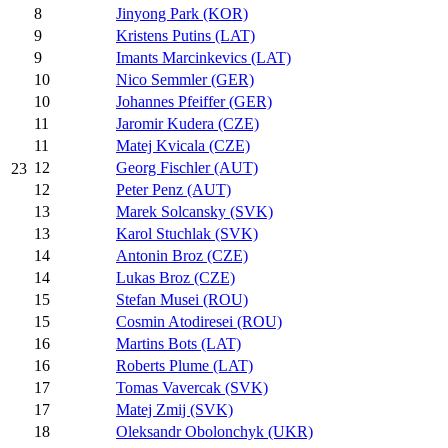
8
Jinyong Park (KOR)
9
Kristens Putins (LAT)
9
Imants Marcinkevics (LAT)
10
Nico Semmler (GER)
10
Johannes Pfeiffer (GER)
11
Jaromir Kudera (CZE)
11
Matej Kvicala (CZE)
12
Georg Fischler (AUT)
23
12
Peter Penz (AUT)
13
Marek Solcansky (SVK)
13
Karol Stuchlak (SVK)
14
Antonin Broz (CZE)
14
Lukas Broz (CZE)
15
Stefan Musei (ROU)
15
Cosmin Atodiresei (ROU)
16
Martins Bots (LAT)
16
Roberts Plume (LAT)
17
Tomas Vavercak (SVK)
17
Matej Zmij (SVK)
18
Oleksandr Obolonchyk (UKR)