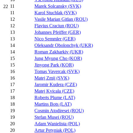
11
Marek Solcansky (SVK)
22
11
Karol Stuchlak (SVK)
12
Vasile Marian Gitlan (ROU)
12
Flavius Craciun (ROU)
13
Johannes Pfeiffer (GER)
13
Nico Semmler (GER)
14
Oleksandr Obolonchyk (UKR)
14
Roman Zakharkiv (UKR)
15
Jung Myung Cho (KOR)
15
Jinyong Park (KOR)
16
Tomas Vavercak (SVK)
16
Matej Zmij (SVK)
17
Jaromir Kudera (CZE)
17
Matej Kvicala (CZE)
18
Roberts Plume (LAT)
18
Martins Bots (LAT)
19
Cosmin Atodiresei (ROU)
19
Stefan Musei (ROU)
20
Adam Wanielista (POL)
20
Artur Petyniak (POL)