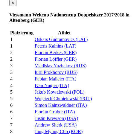
×
Viessmann Weltcup Nationencup Doppelsitzer 2017/2018 in
Altenberg (GER)
Platzierung
Athlet
1
Oskars Gudramovics (LAT)
1
Peteris Kalnins (LAT)
2
Florian Berkes (GER)
2
Florian Löffler (GER)
3
Vladislav Yuzhakov (RUS)
3
Iurii Prokhorov (RUS)
4
Fabian Malleier (ITA)
4
Ivan Nagler (ITA)
5
Jakub Kowalewski (POL)
5
Wojciech Chmielewski (POL)
6
Simon Kainzwaldner (ITA)
6
Florian Gruber (ITA)
7
Justin Krewson (USA)
7
Andrew Sherk (USA)
8
Jung Myung Cho (KOR)