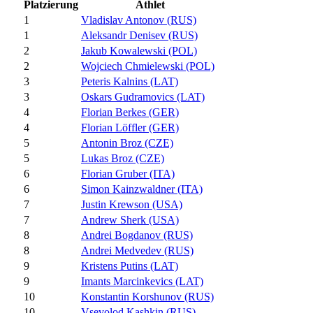
Platzierung
Athlet
1
Vladislav Antonov (RUS)
1
Aleksandr Denisev (RUS)
2
Jakub Kowalewski (POL)
2
Wojciech Chmielewski (POL)
3
Peteris Kalnins (LAT)
3
Oskars Gudramovics (LAT)
4
Florian Berkes (GER)
4
Florian Löffler (GER)
5
Antonin Broz (CZE)
5
Lukas Broz (CZE)
6
Florian Gruber (ITA)
6
Simon Kainzwaldner (ITA)
7
Justin Krewson (USA)
7
Andrew Sherk (USA)
8
Andrei Bogdanov (RUS)
8
Andrei Medvedev (RUS)
9
Kristens Putins (LAT)
9
Imants Marcinkevics (LAT)
10
Konstantin Korshunov (RUS)
10
Vsevolod Kashkin (RUS)