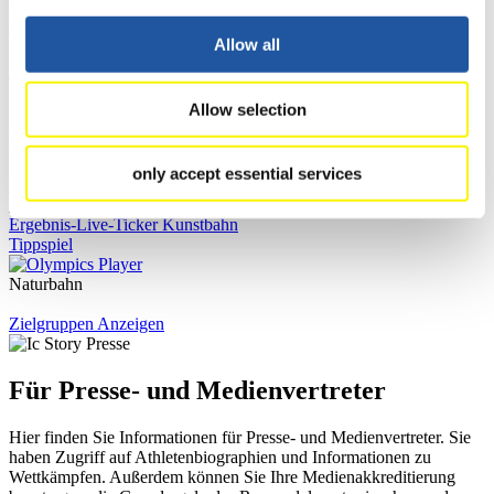
Ergebnisse
Allow all
Aktuell
Gesamtstände
Statistiken
Allow selection
FIL LIVE TV
only accept essential services
Live Streaming
Kunstbahn
Rodeln
Live Streaming Alpin
Rodeln
Highlights YOG Gangwon 2024
Ergebnis-Live-Ticker Kunstbahn
Tippspiel
Naturbahn
Zielgruppen Anzeigen
Für Presse- und Medienvertreter
Hier finden Sie Informationen für Presse- und Medienvertreter. Sie
haben Zugriff auf Athletenbiographien und Informationen zu
Wettkämpfen. Außerdem können Sie Ihre Medienakkreditierung