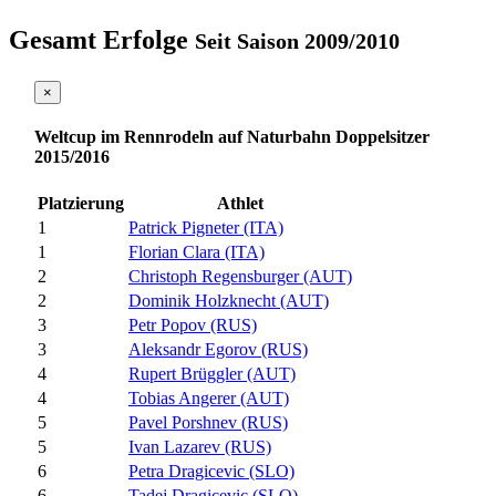
Gesamt Erfolge
Seit Saison 2009/2010
×
Weltcup im Rennrodeln auf Naturbahn Doppelsitzer
2015/2016
Platzierung
Athlet
1
Patrick Pigneter (ITA)
1
Florian Clara (ITA)
2
Christoph Regensburger (AUT)
2
Dominik Holzknecht (AUT)
3
Petr Popov (RUS)
3
Aleksandr Egorov (RUS)
4
Rupert Brüggler (AUT)
4
Tobias Angerer (AUT)
5
Pavel Porshnev (RUS)
5
Ivan Lazarev (RUS)
6
Petra Dragicevic (SLO)
6
Tadej Dragicevic (SLO)