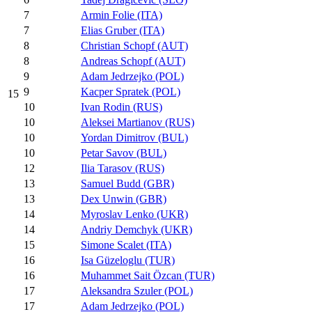
7
Armin Folie (ITA)
7
Elias Gruber (ITA)
8
Christian Schopf (AUT)
8
Andreas Schopf (AUT)
9
Adam Jedrzejko (POL)
9
Kacper Spratek (POL)
15
10
Ivan Rodin (RUS)
10
Aleksei Martianov (RUS)
10
Yordan Dimitrov (BUL)
10
Petar Savov (BUL)
12
Ilia Tarasov (RUS)
13
Samuel Budd (GBR)
13
Dex Unwin (GBR)
14
Myroslav Lenko (UKR)
14
Andriy Demchyk (UKR)
15
Simone Scalet (ITA)
16
Isa Güzeloglu (TUR)
16
Muhammet Sait Özcan (TUR)
17
Aleksandra Szuler (POL)
17
Adam Jedrzejko (POL)