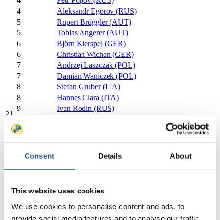
4
Petr Popov (RUS)
4
Aleksandr Egorov (RUS)
5
Rupert Brüggler (AUT)
5
Tobias Angerer (AUT)
6
Björn Kierspel (GER)
6
Christian Wichan (GER)
7
Andrzej Laszczak (POL)
7
Damian Waniczek (POL)
8
Stefan Gruber (ITA)
8
Hannes Clara (ITA)
9
Ivan Rodin (RUS)
21
9
Pavel Silin (RUS)
10
Gerhard Mühlbacher (AUT)
10
Christian Schatz (AUT)
11
Stanislav Kovshik (RUS)
Consent
Details
About
11
Ilia Tarasov (RUS)
12
Thomas Schopf (AUT)
13
Matic Nemc (SLO)
This website uses cookies
13
Petra Dragicevic (SLO)
14
Maryan Hyzner (UKR)
We use cookies to personalise content and ads, to
15
Dominik Holzknecht (AUT)
provide social media features and to analyse our traffic.