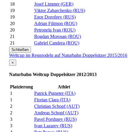
18
Josef Limmer (GER)
19
Viktor Zaharchenko (RUS)
19
Egor Dorofeev (RUS)
20
Adrian Filimon (ROU)
20
Petronela Ivan (ROU)
21
Bogdan Morosan (ROU)
21
Gabriel Candrea (ROU)
Schließen
Weltcup im Rennrodeln auf Naturbahn Doppelsitzer 2015/2016
×
Naturbahn Weltcup Doppelsitzer 2012/2013
Platzierung
Athlet
1
Patrick Pigneter (ITA)
1
Florian Clara (ITA)
2
Christian Schopf (AUT)
2
Andreas Schopf (AUT)
3
Pavel Porshnev (RUS)
3
Ivan Lazarev (RUS)