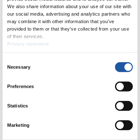
15
Christoph Regensburger (AUT)
We also share information about your use of our site with
16
Katrin Tzvetanova (BUL)
our social media, advertising and analytics partners who
16
Petar Savov (BUL)
may combine it with other information that you’ve
17
Adrian Filimon (ROU)
provided to them or that they’ve collected from your use
17
Cosmin Codin (ROU)
of their services.
17
Bogdan Morosan (ROU)
Privacy statement
17
Galabin Botsev (BUL)
20
Ylenia Sarteur (SUI)
21
Simone Scalet (ITA)
Consent
21
Simone Gaio (ITA)
Necessary
Selection
Schließen
Naturbahn Weltcup Doppelsitzer 2012/2013
Preferences
News
Statistics
Alle
Allgemein
Kunstbahn Rodeln
Alpin Rodeln
Rennkalender
Marketing
Kunstbahn Rodeln
Alpin Rodeln
Rennkalender als PDF