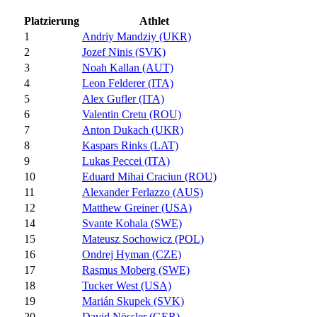
Platzierung
Athlet
1
Andriy Mandziy (UKR)
2
Jozef Ninis (SVK)
3
Noah Kallan (AUT)
4
Leon Felderer (ITA)
5
Alex Gufler (ITA)
6
Valentin Cretu (ROU)
7
Anton Dukach (UKR)
8
Kaspars Rinks (LAT)
9
Lukas Peccei (ITA)
10
Eduard Mihai Craciun (ROU)
11
Alexander Ferlazzo (AUS)
12
Matthew Greiner (USA)
14
Svante Kohala (SWE)
15
Mateusz Sochowicz (POL)
16
Ondrej Hyman (CZE)
17
Rasmus Moberg (SWE)
18
Tucker West (USA)
19
Marián Skupek (SVK)
20
David Nössler (GER)