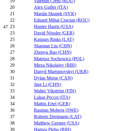
19
Valentin Cretu (ROU)
20
Alex Gufler (ITA)
21
Marián Skupek (SVK)
22
Eduard Mihai Craciun (ROU)
23
Hunter Harris (USA)
47
23
David Nössler (GER)
25
Kaspars Rinks (LAT)
26
Shaonan Liu (CHN)
27
Zhenyu Bao (CHN)
28
Mateusz Sochowicz (POL)
29
Mirza Nikolajev (BIH)
30
Danyil Martsinovskyi (UKR)
31
Dylan Morse (CAN)
32
Jing Li (CHN)
33
Walter Vikström (FIN)
34
Lukas Peccei (ITA)
34
Mathis Ertel (GER)
36
Rasmus Moberg (SWE)
37
Roberts Dreimanis (LAT)
38
Matthew Greiner (USA)
39
Hamza Pleho (BIH)