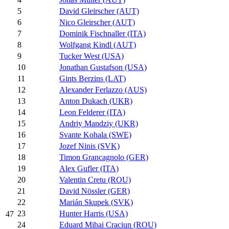
5
David Gleirscher (AUT)
6
Nico Gleirscher (AUT)
7
Dominik Fischnaller (ITA)
8
Wolfgang Kindl (AUT)
9
Tucker West (USA)
10
Jonathan Gustafson (USA)
11
Gints Berzins (LAT)
12
Alexander Ferlazzo (AUS)
13
Anton Dukach (UKR)
14
Leon Felderer (ITA)
15
Andriy Mandziy (UKR)
16
Svante Kohala (SWE)
17
Jozef Ninis (SVK)
18
Timon Grancagnolo (GER)
19
Alex Gufler (ITA)
20
Valentin Cretu (ROU)
21
David Nössler (GER)
22
Marián Skupek (SVK)
23
Hunter Harris (USA)
47
24
Eduard Mihai Craciun (ROU)