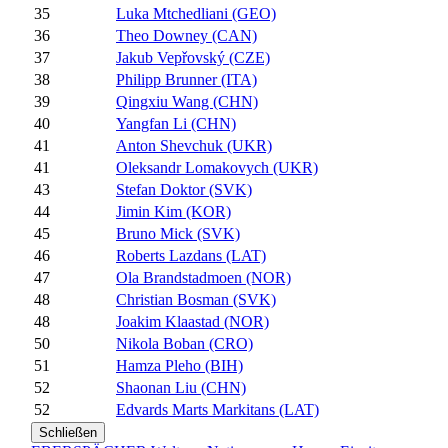
35
Luka Mtchedliani (GEO)
36
Theo Downey (CAN)
37
Jakub Vepřovský (CZE)
38
Philipp Brunner (ITA)
39
Qingxiu Wang (CHN)
40
Yangfan Li (CHN)
41
Anton Shevchuk (UKR)
41
Oleksandr Lomakovych (UKR)
43
Stefan Doktor (SVK)
44
Jimin Kim (KOR)
45
Bruno Mick (SVK)
46
Roberts Lazdans (LAT)
47
Ola Brandstadmoen (NOR)
48
Christian Bosman (SVK)
48
Joakim Klaastad (NOR)
50
Nikola Boban (CRO)
51
Hamza Pleho (BIH)
52
Shaonan Liu (CHN)
52
Edvards Marts Markitans (LAT)
Schließen