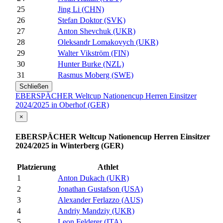
25
Jing Li (CHN)
26
Stefan Doktor (SVK)
27
Anton Shevchuk (UKR)
28
Oleksandr Lomakovych (UKR)
29
Walter Vikström (FIN)
30
Hunter Burke (NZL)
31
Rasmus Moberg (SWE)
Schließen
EBERSPÄCHER Weltcup Nationencup Herren Einsitzer
2024/2025 in Oberhof (GER)
×
EBERSPÄCHER Weltcup Nationencup Herren Einsitzer
2024/2025 in Winterberg (GER)
Platzierung
Athlet
1
Anton Dukach (UKR)
2
Jonathan Gustafson (USA)
3
Alexander Ferlazzo (AUS)
4
Andriy Mandziy (UKR)
5
Leon Felderer (ITA)