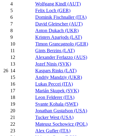
4
Wolfgang Kindl (AUT)
5
Felix Loch (GER)
6
Dominik Fischnaller (ITA)
7
David Gleirscher (AUT)
8
Anton Dukach (UKR)
9
Kristers Aparjods (LAT)
10
Timon Grancagnolo (GER)
11
Gints Berzins (LAT)
12
Alexander Ferlazzo (AUS)
13
Jozef Ninis (SVK)
14
Kaspars Rinks (LAT)
26
15
Andriy Mandziy (UKR)
16
Lukas Peccei (ITA)
17
Marián Skupek (SVK)
18
Leon Felderer (ITA)
19
Svante Kohala (SWE)
20
Jonathan Gustafson (USA)
21
Tucker West (USA)
22
Mateusz Sochowicz (POL)
23
Alex Gufler (ITA)