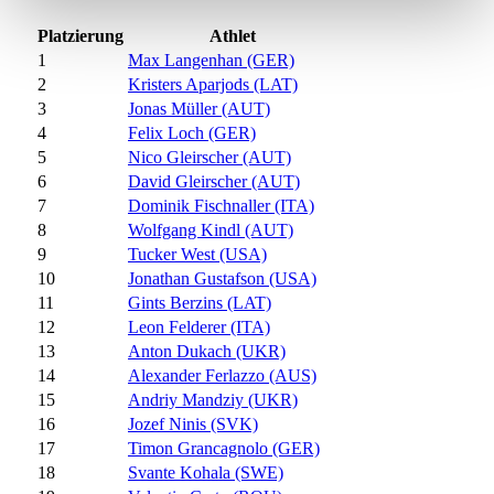
Platzierung
Athlet
1
Max Langenhan (GER)
2
Kristers Aparjods (LAT)
3
Jonas Müller (AUT)
4
Felix Loch (GER)
5
Nico Gleirscher (AUT)
6
David Gleirscher (AUT)
7
Dominik Fischnaller (ITA)
8
Wolfgang Kindl (AUT)
9
Tucker West (USA)
10
Jonathan Gustafson (USA)
11
Gints Berzins (LAT)
12
Leon Felderer (ITA)
13
Anton Dukach (UKR)
14
Alexander Ferlazzo (AUS)
15
Andriy Mandziy (UKR)
16
Jozef Ninis (SVK)
17
Timon Grancagnolo (GER)
18
Svante Kohala (SWE)