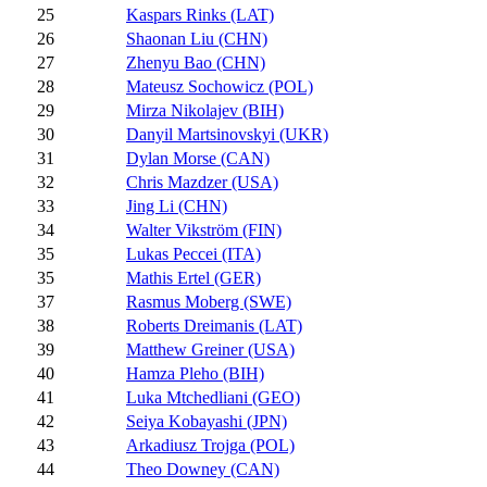
25
Kaspars Rinks (LAT)
26
Shaonan Liu (CHN)
27
Zhenyu Bao (CHN)
28
Mateusz Sochowicz (POL)
29
Mirza Nikolajev (BIH)
30
Danyil Martsinovskyi (UKR)
31
Dylan Morse (CAN)
32
Chris Mazdzer (USA)
33
Jing Li (CHN)
34
Walter Vikström (FIN)
35
Lukas Peccei (ITA)
35
Mathis Ertel (GER)
37
Rasmus Moberg (SWE)
38
Roberts Dreimanis (LAT)
39
Matthew Greiner (USA)
40
Hamza Pleho (BIH)
41
Luka Mtchedliani (GEO)
42
Seiya Kobayashi (JPN)
43
Arkadiusz Trojga (POL)
44
Theo Downey (CAN)