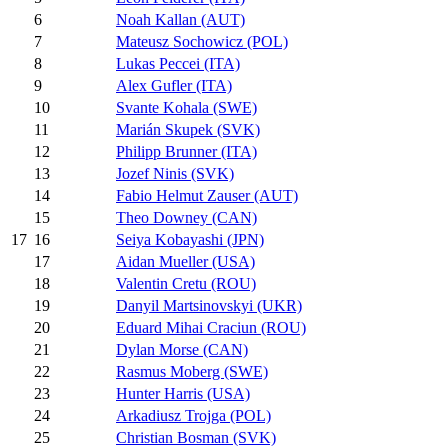
6
Noah Kallan (AUT)
7
Mateusz Sochowicz (POL)
8
Lukas Peccei (ITA)
9
Alex Gufler (ITA)
10
Svante Kohala (SWE)
11
Marián Skupek (SVK)
12
Philipp Brunner (ITA)
13
Jozef Ninis (SVK)
14
Fabio Helmut Zauser (AUT)
15
Theo Downey (CAN)
16
Seiya Kobayashi (JPN)
17
17
Aidan Mueller (USA)
18
Valentin Cretu (ROU)
19
Danyil Martsinovskyi (UKR)
20
Eduard Mihai Craciun (ROU)
21
Dylan Morse (CAN)
22
Rasmus Moberg (SWE)
23
Hunter Harris (USA)
24
Arkadiusz Trojga (POL)
25
Christian Bosman (SVK)