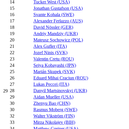
14
Tucker West (USA)
15
Jonathan Gustafson (USA)
16
Svante Kohala (SWE)
17
Alexander Ferlazzo (AUS)
18
David Nössler (GER)
19
Andriy Mandziy (UKR)
20
Mateusz Sochowicz (POL)
21
Alex Gufler (ITA)
22
Jozef Ninis (SVK)
23
Valentin Cretu (ROU)
24
Seiya Kobayashi (JPN)
25
Marián Skupek (SVK)
26
Eduard Mihai Craciun (ROU)
27
Lukas Peccei (ITA)
28
Danyil Martsinovskyi (UKR)
29
29
Aidan Mueller (USA)
30
Zhenyu Bao (CHN)
30
Rasmus Moberg (SWE)
32
Walter Vikström (FIN)
33
Mirza Nikolajev (BIH)
34
Matthew Greiner (USA)