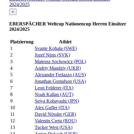
2024/2025
×
EBERSPÄCHER Weltcup Nationencup Herren Einsitzer
2024/2025
Platzierung
Athlet
1
Svante Kohala (SWE)
2
Jozef Ninis (SVK)
3
Mateusz Sochowicz (POL)
4
Andriy Mandziy (UKR)
5
Alexander Ferlazzo (AUS)
6
Jonathan Gustafson (USA)
7
Leon Felderer (ITA)
8
Noah Kallan (AUT)
9
Seiya Kobayashi (JPN)
10
Alex Gufler (ITA)
11
David Nössler (GER)
12
Valentin Cretu (ROU)
13
Tucker West (USA)
14
Anton Dukach (UKR)