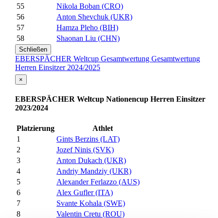
55
Nikola Boban (CRO)
56
Anton Shevchuk (UKR)
57
Hamza Pleho (BIH)
58
Shaonan Liu (CHN)
Schließen
EBERSPÄCHER Weltcup Gesamtwertung Gesamtwertung
Herren Einsitzer 2024/2025
×
EBERSPÄCHER Weltcup Nationencup Herren Einsitzer
2023/2024
Platzierung
Athlet
1
Gints Berzins (LAT)
2
Jozef Ninis (SVK)
3
Anton Dukach (UKR)
4
Andriy Mandziy (UKR)
5
Alexander Ferlazzo (AUS)
6
Alex Gufler (ITA)
7
Svante Kohala (SWE)
8
Valentin Cretu (ROU)