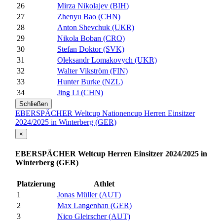
26
Mirza Nikolajev (BIH)
27
Zhenyu Bao (CHN)
28
Anton Shevchuk (UKR)
29
Nikola Boban (CRO)
30
Stefan Doktor (SVK)
31
Oleksandr Lomakovych (UKR)
32
Walter Vikström (FIN)
33
Hunter Burke (NZL)
34
Jing Li (CHN)
Schließen
EBERSPÄCHER Weltcup Nationencup Herren Einsitzer
2024/2025 in Winterberg (GER)
×
EBERSPÄCHER Weltcup Herren Einsitzer 2024/2025 in
Winterberg (GER)
Platzierung
Athlet
1
Jonas Müller (AUT)
2
Max Langenhan (GER)
3
Nico Gleirscher (AUT)