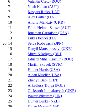
6
Valentin Cretu (ROU)
7
Noah Kallan (AUT)
7
Kaspars Rinks (LAT)
9
Alex Gufler (ITA)
10
Andriy Mandziy (UKR)
11
Fabio Helmut Zauser (AUT)
12
Jonathan Gustafson (USA)
13
Lukas Peccei (ITA)
14
Seiya Kobayashi (JPN)
20
15
Danyil Martsinovskyi (UKR)
16
Mirza Nikolajev (BIH)
17
Eduard Mihai Craciun (ROU)
18
Marián Skupek (SVK)
19
Hunter Harris (USA)
20
Aidan Mueller (USA)
21
Zhenyu Bao (CHN)
22
Arkadiusz Trojga (POL)
23
Oleksandr Lomakovych (UKR)
24
Walter Vikström (FIN)
25
Hunter Burke (NZL)
26
Dylan Morse (CAN)