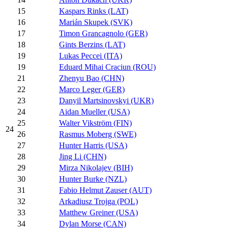
15
Kaspars Rinks (LAT)
16
Marián Skupek (SVK)
17
Timon Grancagnolo (GER)
18
Gints Berzins (LAT)
19
Lukas Peccei (ITA)
19
Eduard Mihai Craciun (ROU)
21
Zhenyu Bao (CHN)
22
Marco Leger (GER)
23
Danyil Martsinovskyi (UKR)
24
Aidan Mueller (USA)
25
Walter Vikström (FIN)
24
26
Rasmus Moberg (SWE)
27
Hunter Harris (USA)
28
Jing Li (CHN)
29
Mirza Nikolajev (BIH)
30
Hunter Burke (NZL)
31
Fabio Helmut Zauser (AUT)
32
Arkadiusz Trojga (POL)
33
Matthew Greiner (USA)
34
Dylan Morse (CAN)