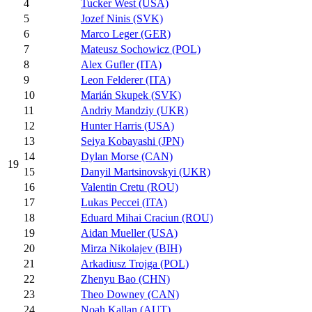
4
Tucker West (USA)
5
Jozef Ninis (SVK)
6
Marco Leger (GER)
7
Mateusz Sochowicz (POL)
8
Alex Gufler (ITA)
9
Leon Felderer (ITA)
10
Marián Skupek (SVK)
11
Andriy Mandziy (UKR)
12
Hunter Harris (USA)
13
Seiya Kobayashi (JPN)
14
Dylan Morse (CAN)
19
15
Danyil Martsinovskyi (UKR)
16
Valentin Cretu (ROU)
17
Lukas Peccei (ITA)
18
Eduard Mihai Craciun (ROU)
19
Aidan Mueller (USA)
20
Mirza Nikolajev (BIH)
21
Arkadiusz Trojga (POL)
22
Zhenyu Bao (CHN)
23
Theo Downey (CAN)
24
Noah Kallan (AUT)