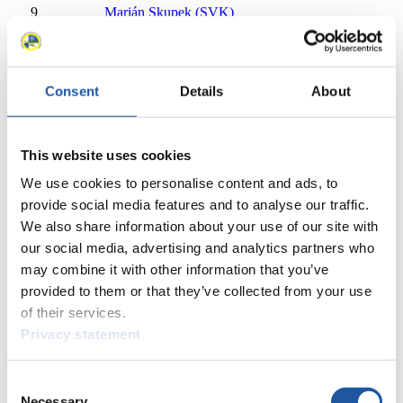
9
Marián Skupek (SVK)
10
Timon Grancagnolo (GER)
11
Kaspars Rinks (LAT)
12
Jonathan Gustafson (USA)
Consent
Details
About
13
Hunter Harris (USA)
14
Eduard Mihai Craciun (ROU)
15
Zhenyu Bao (CHN)
16
Jing Li (CHN)
This website uses cookies
17
Mirza Nikolajev (BIH)
We use cookies to personalise content and ads, to
18
Danyil Martsinovskyi (UKR)
provide social media features and to analyse our traffic.
19
Shaonan Liu (CHN)
We also share information about your use of our site with
20
Mathis Ertel (GER)
39
our social media, advertising and analytics partners who
21
Noah Kallan (AUT)
may combine it with other information that you’ve
22
David Nössler (GER)
22
Mateusz Sochowicz (POL)
provided to them or that they’ve collected from your use
24
Lukas Peccei (ITA)
of their services.
25
Dylan Morse (CAN)
Privacy statement
26
Matthew Greiner (USA)
27
Florian Müller (GER)
Consent
28
Tucker West (USA)
Necessary