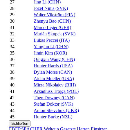
27
Jing Li (CHN)
28
Jozef Ninis (SVK)
29
Walter Vikström (FIN)
30
Zhenyu Bao (CHN)
31
Marco Leger (GER)
32
Marián Skupek (SVK)
33
Lukas Peccei (ITA)
34
Yangfan Li (CHN)
35
Jimin Kim (KOR)
36
Qingxiu Wang (CHN)
37
Hunter Harris (USA)
38
Dylan Morse (CAN)
39
Aidan Mueller (USA)
40
Mirza Nikolajev (BIH)
41
Arkadiusz Trojga (POL)
42
Theo Downey (CAN)
43
Stefan Doktor (SVK)
44
Anton Shevchuk (UKR)
45
Hunter Burke (NZL)
Schließen
EBERSPÄCHER Weltcup Gesetzte Herren Einsitzer