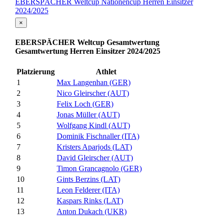
EBERSPÄCHER Weltcup Nationencup Herren Einsitzer
2024/2025
×
EBERSPÄCHER Weltcup Gesamtwertung
Gesamtwertung Herren Einsitzer 2024/2025
Platzierung
Athlet
1
Max Langenhan (GER)
2
Nico Gleirscher (AUT)
3
Felix Loch (GER)
4
Jonas Müller (AUT)
5
Wolfgang Kindl (AUT)
6
Dominik Fischnaller (ITA)
7
Kristers Aparjods (LAT)
8
David Gleirscher (AUT)
9
Timon Grancagnolo (GER)
10
Gints Berzins (LAT)
11
Leon Felderer (ITA)
12
Kaspars Rinks (LAT)
13
Anton Dukach (UKR)