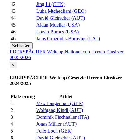
42
Jing Li (CHN)
43
Luka Mtchedliani (GEO)
44
David Gleirscher (AUT)
45
Aidan Mueller (USA)
46
Logan Barnes (USA)
46
Janis Gruzdulis-Borovojs (LAT)
Schließen
EBERSPÄCHER Weltcup Nationencup Herren Einsitzer
2025/2026
×
EBERSPÄCHER Weltcup Gesetzte Herren Einsitzer
2024/2025
Platzierung
Athlet
1
Max Langenhan (GER)
2
Wolfgang Kindl (AUT)
3
Dominik Fischnaller (ITA)
4
Jonas Müller (AUT)
5
Felix Loch (GER)
6
David Gleirscher (AUT)