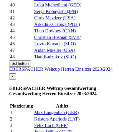
40
Luka Mtchedliani (GEO)
41
Seiya Kobayashi (JPN)
42
Chris Mazdzer (USA)
43
Arkadiusz Trojga (POL)
44
Theo Downey (CAN)
45
Christian Bosman (SVK)
46
Lovro Kovacic (SLO)
47
Aidan Mueller (USA)
48
Tian Badzukov (SLO)
Schließen
EBERSPÄCHER Weltcup Herren Einsitzer 2023/2024
×
EBERSPÄCHER Weltcup Gesamtwertung
Gesamtwertung Herren Einsitzer 2023/2024
Platzierung
Athlet
1
Max Langenhan (GER)
2
Kristers Aparjods (LAT)
3
Felix Loch (GER)
4
Jonas Müller (AUT)