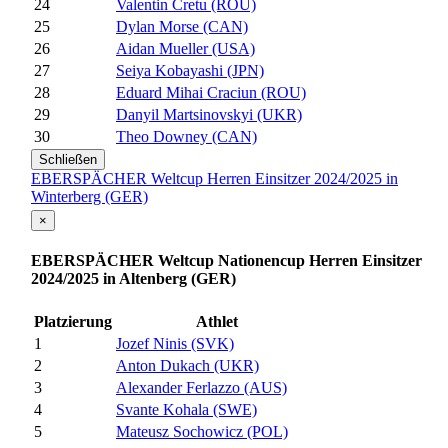
24
Valentin Cretu (ROU)
25
Dylan Morse (CAN)
26
Aidan Mueller (USA)
27
Seiya Kobayashi (JPN)
28
Eduard Mihai Craciun (ROU)
29
Danyil Martsinovskyi (UKR)
30
Theo Downey (CAN)
Schließen
EBERSPÄCHER Weltcup Herren Einsitzer 2024/2025 in
Winterberg (GER)
×
EBERSPÄCHER Weltcup Nationencup Herren Einsitzer
2024/2025 in Altenberg (GER)
Platzierung
Athlet
1
Jozef Ninis (SVK)
2
Anton Dukach (UKR)
3
Alexander Ferlazzo (AUS)
4
Svante Kohala (SWE)
5
Mateusz Sochowicz (POL)