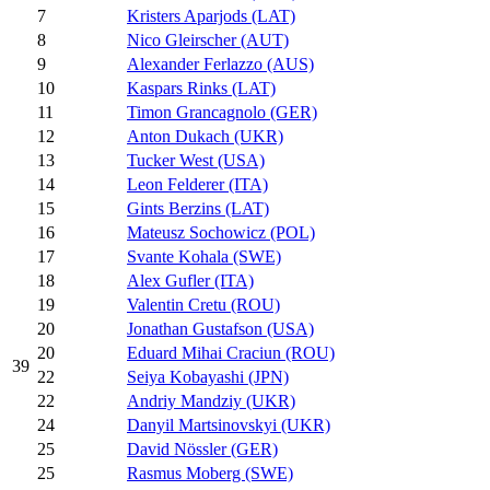
7
Kristers Aparjods (LAT)
8
Nico Gleirscher (AUT)
9
Alexander Ferlazzo (AUS)
10
Kaspars Rinks (LAT)
11
Timon Grancagnolo (GER)
12
Anton Dukach (UKR)
13
Tucker West (USA)
14
Leon Felderer (ITA)
15
Gints Berzins (LAT)
16
Mateusz Sochowicz (POL)
17
Svante Kohala (SWE)
18
Alex Gufler (ITA)
19
Valentin Cretu (ROU)
20
Jonathan Gustafson (USA)
20
Eduard Mihai Craciun (ROU)
39
22
Seiya Kobayashi (JPN)
22
Andriy Mandziy (UKR)
24
Danyil Martsinovskyi (UKR)
25
David Nössler (GER)
25
Rasmus Moberg (SWE)