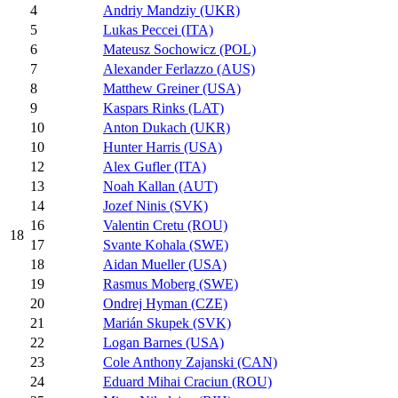
4
Andriy Mandziy (UKR)
5
Lukas Peccei (ITA)
6
Mateusz Sochowicz (POL)
7
Alexander Ferlazzo (AUS)
8
Matthew Greiner (USA)
9
Kaspars Rinks (LAT)
10
Anton Dukach (UKR)
10
Hunter Harris (USA)
12
Alex Gufler (ITA)
13
Noah Kallan (AUT)
14
Jozef Ninis (SVK)
16
Valentin Cretu (ROU)
18
17
Svante Kohala (SWE)
18
Aidan Mueller (USA)
19
Rasmus Moberg (SWE)
20
Ondrej Hyman (CZE)
21
Marián Skupek (SVK)
22
Logan Barnes (USA)
23
Cole Anthony Zajanski (CAN)
24
Eduard Mihai Craciun (ROU)