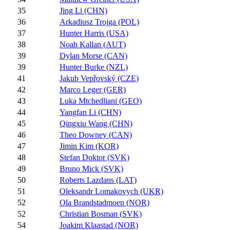
35
Jing Li (CHN)
36
Arkadiusz Trojga (POL)
37
Hunter Harris (USA)
38
Noah Kallan (AUT)
39
Dylan Morse (CAN)
39
Hunter Burke (NZL)
41
Jakub Vepřovský (CZE)
42
Marco Leger (GER)
43
Luka Mtchedliani (GEO)
44
Yangfan Li (CHN)
45
Qingxiu Wang (CHN)
46
Theo Downey (CAN)
47
Jimin Kim (KOR)
48
Stefan Doktor (SVK)
49
Bruno Mick (SVK)
50
Roberts Lazdans (LAT)
51
Oleksandr Lomakovych (UKR)
52
Ola Brandstadmoen (NOR)
52
Christian Bosman (SVK)
54
Joakim Klaastad (NOR)