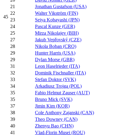
21
Jonathan Gustafson (USA)
22
Walter Vikström (FIN)
45
23
Seiya Kobayashi (JPN)
24
Pascal Kunze (GER)
25
Mirza Nikolajev (BIH)
27
Jakub Vepřovský (CZE)
28
Nikola Boban (CRO)
29
Hunter Harris (USA)
29
Dylan Morse (GBR)
31
Leon Haselrieder (ITA)
32
Dominik Fischnaller (ITA)
33
Stefan Doktor (SVK)
34
Arkadiusz Trojga (POL)
35
Fabio Helmut Zauser (AUT)
35
Bruno Mick (SVK)
37
Jimin Kim (KOR)
38
Cole Anthony Zajanski (CAN)
39
Theo Downey (CAN)
40
Zhenyu Bao (CHN)
41
Vlad-Florin Musei (ROU)