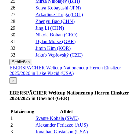
25
Mirza Nikolajev (BIH)
26
Seiya Kobayashi (JPN)
27
Arkadiusz Trojga (POL)
28
Zhenyu Bao (CHN)
29
Jing Li (CHN)
30
Nikola Boban (CRO)
31
Dylan Morse (GBR)
32
Jimin Kim (KOR)
33
Jakub Vepřovský (CZE)
Schließen
EBERSPÄCHER Weltcup Nationencup Herren Einsitzer
2025/2026 in Lake Placid (USA)
×
EBERSPÄCHER Weltcup Nationencup Herren Einsitzer
2024/2025 in Oberhof (GER)
Platzierung
Athlet
1
Svante Kohala (SWE)
2
Alexander Ferlazzo (AUS)
3
Jonathan Gustafson (USA)