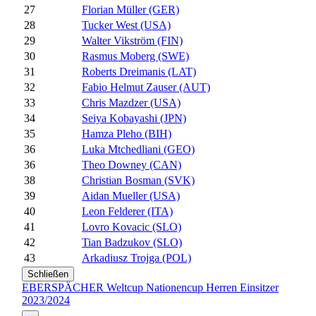
27
Florian Müller (GER)
28
Tucker West (USA)
29
Walter Vikström (FIN)
30
Rasmus Moberg (SWE)
31
Roberts Dreimanis (LAT)
32
Fabio Helmut Zauser (AUT)
33
Chris Mazdzer (USA)
34
Seiya Kobayashi (JPN)
35
Hamza Pleho (BIH)
36
Luka Mtchedliani (GEO)
36
Theo Downey (CAN)
38
Christian Bosman (SVK)
39
Aidan Mueller (USA)
40
Leon Felderer (ITA)
41
Lovro Kovacic (SLO)
42
Tian Badzukov (SLO)
43
Arkadiusz Trojga (POL)
Schließen
EBERSPÄCHER Weltcup Nationencup Herren Einsitzer
2023/2024