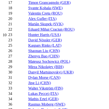
17
Timon Grancagnolo (GER)
18
Svante Kohala (SWE)
19
Valentin Cretu (ROU)
20
Alex Gufler (ITA)
21
Marián Skupek (SVK)
22
Eduard Mihai Craciun (ROU)
23
Hunter Harris (USA)
10
23
David Nössler (GER)
25
Kaspars Rinks (LAT)
26
Shaonan Liu (CHN)
27
Zhenyu Bao (CHN)
28
Mateusz Sochowicz (POL)
29
Mirza Nikolajev (BIH)
30
Danyil Martsinovskyi (UKR)
31
Dylan Morse (CAN)
32
Jing Li (CHN)
33
Walter Vikström (FIN)
34
Lukas Peccei (ITA)
34
Mathis Ertel (GER)
36
Rasmus Moberg (SWE)