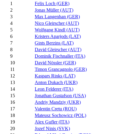
1
Felix Loch (GER)
2
Jonas Müller (AUT)
3
Max Langenhan (GER)
4
Nico Gleirscher (AUT)
5
Wolfgang Kindl (AUT)
6
Kristers Aparjods (LAT)
7
Gints Berzins (LAT)
8
David Gleirscher (AUT)
9
Dominik Fischnaller (ITA)
10
David Nössler (GER)
11
Timon Grancagnolo (GER)
12
Kaspars Rinks (LAT)
13
Anton Dukach (UKR)
14
Leon Felderer (ITA)
15
Jonathan Gustafson (USA)
16
Andriy Mandziy (UKR)
17
Valentin Cretu (ROU)
18
Mateusz Sochowicz (POL)
19
Alex Gufler (ITA)
20
Jozef Ninis (SVK)