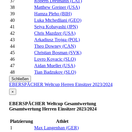
37
Roberts Dreimanis (LAT)
38
Matthew Greiner (USA)
39
Hamza Pleho (BIH)
40
Luka Mtchedliani (GEO)
41
Seiya Kobayashi (JPN)
42
Chris Mazdzer (USA)
43
Arkadiusz Trojga (POL)
44
Theo Downey (CAN)
45
Christian Bosman (SVK)
46
Lovro Kovacic (SLO)
47
Aidan Mueller (USA)
48
Tian Badzukov (SLO)
Schließen
EBERSPÄCHER Weltcup Herren Einsitzer 2023/2024
×
EBERSPÄCHER Weltcup Gesamtwertung
Gesamtwertung Herren Einsitzer 2023/2024
Platzierung
Athlet
1
Max Langenhan (GER)