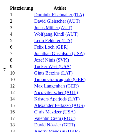
Platzierung
Athlet
1
Dominik Fischnaller (ITA)
2
David Gleirscher (AUT)
3
Jonas Müller (AUT)
4
Wolfgang Kindl (AUT)
5
Leon Felderer (ITA)
6
Felix Loch (GER)
7
Jonathan Gustafson (USA)
8
Jozef Ninis (SVK)
9
Tucker West (USA)
7
10
Gints Berzins (LAT)
10
Timon Grancagnolo (GER)
12
Max Langenhan (GER)
12
Nico Gleirscher (AUT)
14
Kristers Aparjods (LAT)
15
Alexander Ferlazzo (AUS)
16
Chris Mazdzer (USA)
17
Valentin Cretu (ROU)
18
David Nössler (GER)
18
Andriy Mandziy (UKR)