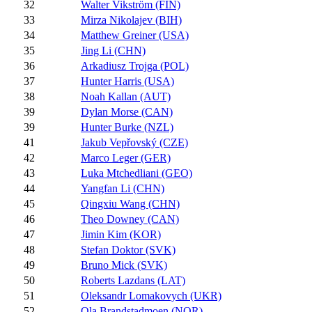
32
Walter Vikström (FIN)
33
Mirza Nikolajev (BIH)
34
Matthew Greiner (USA)
35
Jing Li (CHN)
36
Arkadiusz Trojga (POL)
37
Hunter Harris (USA)
38
Noah Kallan (AUT)
39
Dylan Morse (CAN)
39
Hunter Burke (NZL)
41
Jakub Vepřovský (CZE)
42
Marco Leger (GER)
43
Luka Mtchedliani (GEO)
44
Yangfan Li (CHN)
45
Qingxiu Wang (CHN)
46
Theo Downey (CAN)
47
Jimin Kim (KOR)
48
Stefan Doktor (SVK)
49
Bruno Mick (SVK)
50
Roberts Lazdans (LAT)
51
Oleksandr Lomakovych (UKR)
52
Ola Brandstadmoen (NOR)