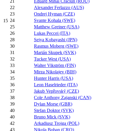
21
Eduard Mihai Craciun (ROU)
22
Alexander Ferlazzo (AUS)
23
Ondrej Hyman (CZE)
24
Svante Kohala (SWE)
15
25
Matthew Greiner (USA)
26
Lukas Peccei (ITA)
28
Seiya Kobayashi (JPN)
30
Rasmus Moberg (SWE)
31
Marián Skupek (SVK)
32
Tucker West (USA)
33
Walter Vikström (FIN)
34
Mirza Nikolajev (BIH)
35
Hunter Harris (USA)
36
Leon Haselrieder (ITA)
37
Jakub Vepřovský (CZE)
38
Cole Anthony Zajanski (CAN)
39
Dylan Morse (GBR)
40
Stefan Doktor (SVK)
40
Bruno Mick (SVK)
42
Arkadiusz Trojga (POL)
43
Nikola Boban (CRO)