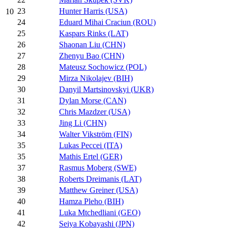
23
Hunter Harris (USA)
10
24
Eduard Mihai Craciun (ROU)
25
Kaspars Rinks (LAT)
26
Shaonan Liu (CHN)
27
Zhenyu Bao (CHN)
28
Mateusz Sochowicz (POL)
29
Mirza Nikolajev (BIH)
30
Danyil Martsinovskyi (UKR)
31
Dylan Morse (CAN)
32
Chris Mazdzer (USA)
33
Jing Li (CHN)
34
Walter Vikström (FIN)
35
Lukas Peccei (ITA)
35
Mathis Ertel (GER)
37
Rasmus Moberg (SWE)
38
Roberts Dreimanis (LAT)
39
Matthew Greiner (USA)
40
Hamza Pleho (BIH)
41
Luka Mtchedliani (GEO)
42
Seiya Kobayashi (JPN)