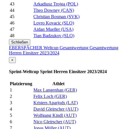
43
Arkadiusz Trojga (POL)
44
Theo Downey (CAN)
45
Christian Bosman (SVK)
46
Lovro Kovacic (SLO)
47
Aidan Mueller (USA)
48
Tian Badzukov (SLO)
Schließen
EBERSPÄCHER Weltcup Gesamtwertung Gesamtwertung
Herren Einsitzer 2023/2024
×
Sprint-Weltcup Sprint Herren Einsitzer 2023/2024
Platzierung
Athlet
1
Max Langenhan (GER)
2
Felix Loch (GER)
3
Kristers Aparjods (LAT)
4
David Gleirscher (AUT)
5
Wolfgang Kindl (AUT)
6
Nico Gleirscher (AUT)
7
Jonas Müller (AUT)