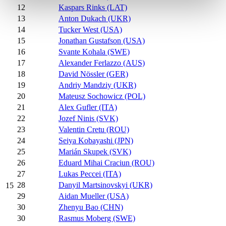
12
Kaspars Rinks (LAT)
13
Anton Dukach (UKR)
14
Tucker West (USA)
15
Jonathan Gustafson (USA)
16
Svante Kohala (SWE)
17
Alexander Ferlazzo (AUS)
18
David Nössler (GER)
19
Andriy Mandziy (UKR)
20
Mateusz Sochowicz (POL)
21
Alex Gufler (ITA)
22
Jozef Ninis (SVK)
23
Valentin Cretu (ROU)
24
Seiya Kobayashi (JPN)
25
Marián Skupek (SVK)
26
Eduard Mihai Craciun (ROU)
27
Lukas Peccei (ITA)
28
Danyil Martsinovskyi (UKR)
15
29
Aidan Mueller (USA)
30
Zhenyu Bao (CHN)
30
Rasmus Moberg (SWE)