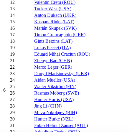
12
Valentin Cretu (ROU)
13
Tucker West (USA)
14
Anton Dukach (UKR)
15
Kaspars Rinks (LAT)
16
Marián Skupek (SVK)
17
Timon Grancagnolo (GER)
18
Gints Berzins (LAT)
19
Lukas Peccei (ITA)
19
Eduard Mihai Craciun (ROU)
21
Zhenyu Bao (CHN)
22
Marco Leger (GER)
23
Danyil Martsinovskyi (UKR)
24
Aidan Mueller (USA)
25
Walter Vikström (FIN)
6
26
Rasmus Moberg (SWE)
27
Hunter Harris (USA)
28
Jing Li (CHN)
29
Mirza Nikolajev (BIH)
30
Hunter Burke (NZL)
31
Fabio Helmut Zauser (AUT)
32
Arkadiusz Trojga (POL)