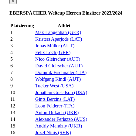
×
EBERSPÄCHER Weltcup Herren Einsitzer 2023/2024
Platzierung
Athlet
1
Max Langenhan (GER)
2
Kristers Aparjods (LAT)
3
Jonas Müller (AUT)
4
Felix Loch (GER)
5
Nico Gleirscher (AUT)
6
David Gleirscher (AUT)
7
Dominik Fischnaller (ITA)
8
Wolfgang Kindl (AUT)
9
Tucker West (USA)
10
Jonathan Gustafson (USA)
11
Gints Berzins (LAT)
12
Leon Felderer (ITA)
13
Anton Dukach (UKR)
14
Alexander Ferlazzo (AUS)
15
Andriy Mandziy (UKR)
16
Jozef Ninis (SVK)