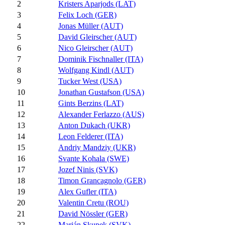
2
Kristers Aparjods (LAT)
3
Felix Loch (GER)
4
Jonas Müller (AUT)
5
David Gleirscher (AUT)
6
Nico Gleirscher (AUT)
7
Dominik Fischnaller (ITA)
8
Wolfgang Kindl (AUT)
9
Tucker West (USA)
10
Jonathan Gustafson (USA)
11
Gints Berzins (LAT)
12
Alexander Ferlazzo (AUS)
13
Anton Dukach (UKR)
14
Leon Felderer (ITA)
15
Andriy Mandziy (UKR)
16
Svante Kohala (SWE)
17
Jozef Ninis (SVK)
18
Timon Grancagnolo (GER)
19
Alex Gufler (ITA)
20
Valentin Cretu (ROU)
21
David Nössler (GER)
22
Marián Skupek (SVK)