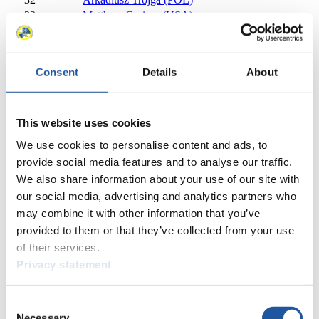
33
Matthew Greiner (USA)
34
Dylan Morse (CAN)
35
Luka Mtchedliani (GEO)
36
Theo Downey (CAN)
Consent
Details
About
37
Jakub Vepřovský (CZE)
38
Philipp Brunner (ITA)
39
Qingxiu Wang (CHN)
This website uses cookies
40
Yangfan Li (CHN)
41
Anton Shevchuk (UKR)
We use cookies to personalise content and ads, to
41
Oleksandr Lomakovych (UKR)
provide social media features and to analyse our traffic.
43
Stefan Doktor (SVK)
We also share information about your use of our site with
44
Jimin Kim (KOR)
our social media, advertising and analytics partners who
45
Bruno Mick (SVK)
may combine it with other information that you’ve
46
Roberts Lazdans (LAT)
provided to them or that they’ve collected from your use
47
Ola Brandstadmoen (NOR)
of their services.
48
Christian Bosman (SVK)
Privacy statement
48
Joakim Klaastad (NOR)
50
Nikola Boban (CRO)
51
Hamza Pleho (BIH)
Consent
52
Shaonan Liu (CHN)
Necessary