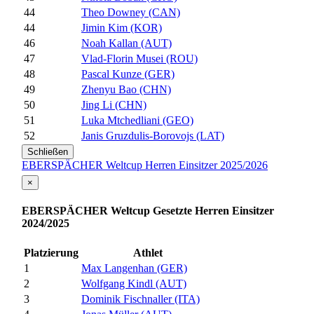
44
Theo Downey (CAN)
44
Jimin Kim (KOR)
46
Noah Kallan (AUT)
47
Vlad-Florin Musei (ROU)
48
Pascal Kunze (GER)
49
Zhenyu Bao (CHN)
50
Jing Li (CHN)
51
Luka Mtchedliani (GEO)
52
Janis Gruzdulis-Borovojs (LAT)
Schließen
EBERSPÄCHER Weltcup Herren Einsitzer 2025/2026
×
EBERSPÄCHER Weltcup Gesetzte Herren Einsitzer
2024/2025
Platzierung
Athlet
1
Max Langenhan (GER)
2
Wolfgang Kindl (AUT)
3
Dominik Fischnaller (ITA)