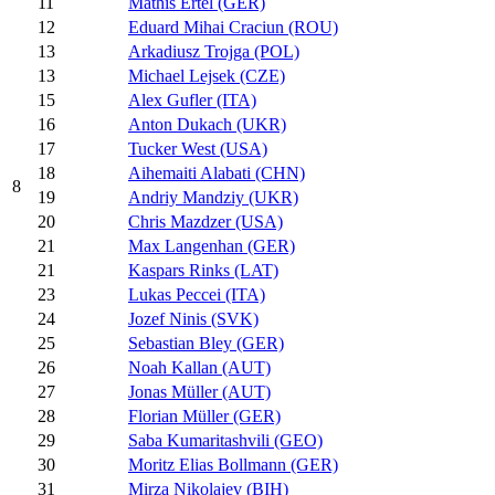
11
Mathis Ertel (GER)
12
Eduard Mihai Craciun (ROU)
13
Arkadiusz Trojga (POL)
13
Michael Lejsek (CZE)
15
Alex Gufler (ITA)
16
Anton Dukach (UKR)
17
Tucker West (USA)
18
Aihemaiti Alabati (CHN)
8
19
Andriy Mandziy (UKR)
20
Chris Mazdzer (USA)
21
Max Langenhan (GER)
21
Kaspars Rinks (LAT)
23
Lukas Peccei (ITA)
24
Jozef Ninis (SVK)
25
Sebastian Bley (GER)
26
Noah Kallan (AUT)
27
Jonas Müller (AUT)
28
Florian Müller (GER)
29
Saba Kumaritashvili (GEO)
30
Moritz Elias Bollmann (GER)
31
Mirza Nikolajev (BIH)