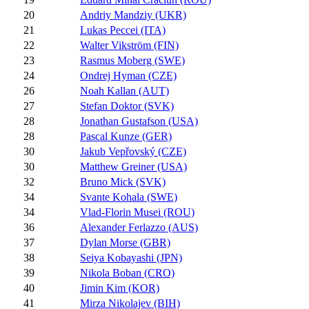
20
Andriy Mandziy (UKR)
21
Lukas Peccei (ITA)
22
Walter Vikström (FIN)
23
Rasmus Moberg (SWE)
24
Ondrej Hyman (CZE)
26
Noah Kallan (AUT)
27
Stefan Doktor (SVK)
28
Jonathan Gustafson (USA)
28
Pascal Kunze (GER)
30
Jakub Vepřovský (CZE)
30
Matthew Greiner (USA)
32
Bruno Mick (SVK)
34
Svante Kohala (SWE)
34
Vlad-Florin Musei (ROU)
36
Alexander Ferlazzo (AUS)
37
Dylan Morse (GBR)
38
Seiya Kobayashi (JPN)
39
Nikola Boban (CRO)
40
Jimin Kim (KOR)
41
Mirza Nikolajev (BIH)