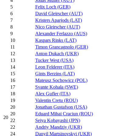
4
Jonas Müller (AUT)
5
Felix Loch (GER)
6
David Gleirscher (AUT)
7
Kristers Aparjods (LAT)
8
Nico Gleirscher (AUT)
9
Alexander Ferlazzo (AUS)
10
Kaspars Rinks (LAT)
11
Timon Grancagnolo (GER)
12
Anton Dukach (UKR)
13
Tucker West (USA)
14
Leon Felderer (ITA)
15
Gints Berzins (LAT)
16
Mateusz Sochowicz (POL)
17
Svante Kohala (SWE)
18
Alex Gufler (ITA)
19
Valentin Cretu (ROU)
20
Jonathan Gustafson (USA)
20
Eduard Mihai Craciun (ROU)
20
22
Seiya Kobayashi (JPN)
22
Andriy Mandziy (UKR)
24
Danyil Martsinovskyi (UKR)