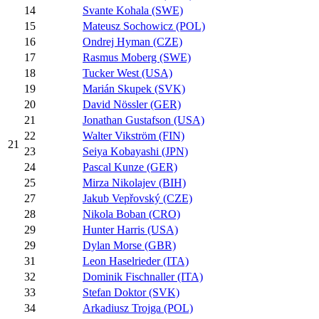
14
Svante Kohala (SWE)
15
Mateusz Sochowicz (POL)
16
Ondrej Hyman (CZE)
17
Rasmus Moberg (SWE)
18
Tucker West (USA)
19
Marián Skupek (SVK)
20
David Nössler (GER)
21
Jonathan Gustafson (USA)
22
Walter Vikström (FIN)
21
23
Seiya Kobayashi (JPN)
24
Pascal Kunze (GER)
25
Mirza Nikolajev (BIH)
27
Jakub Vepřovský (CZE)
28
Nikola Boban (CRO)
29
Hunter Harris (USA)
29
Dylan Morse (GBR)
31
Leon Haselrieder (ITA)
32
Dominik Fischnaller (ITA)
33
Stefan Doktor (SVK)
34
Arkadiusz Trojga (POL)