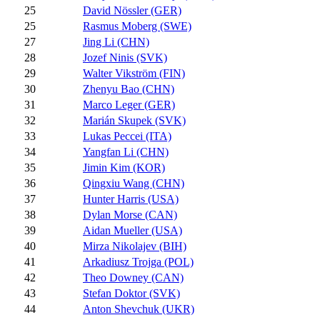
25
David Nössler (GER)
25
Rasmus Moberg (SWE)
27
Jing Li (CHN)
28
Jozef Ninis (SVK)
29
Walter Vikström (FIN)
30
Zhenyu Bao (CHN)
31
Marco Leger (GER)
32
Marián Skupek (SVK)
33
Lukas Peccei (ITA)
34
Yangfan Li (CHN)
35
Jimin Kim (KOR)
36
Qingxiu Wang (CHN)
37
Hunter Harris (USA)
38
Dylan Morse (CAN)
39
Aidan Mueller (USA)
40
Mirza Nikolajev (BIH)
41
Arkadiusz Trojga (POL)
42
Theo Downey (CAN)
43
Stefan Doktor (SVK)
44
Anton Shevchuk (UKR)