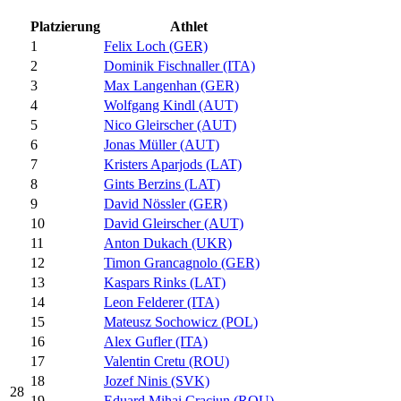
Platzierung
Athlet
1
Felix Loch (GER)
2
Dominik Fischnaller (ITA)
3
Max Langenhan (GER)
4
Wolfgang Kindl (AUT)
5
Nico Gleirscher (AUT)
6
Jonas Müller (AUT)
7
Kristers Aparjods (LAT)
8
Gints Berzins (LAT)
9
David Nössler (GER)
10
David Gleirscher (AUT)
11
Anton Dukach (UKR)
12
Timon Grancagnolo (GER)
13
Kaspars Rinks (LAT)
14
Leon Felderer (ITA)
15
Mateusz Sochowicz (POL)
16
Alex Gufler (ITA)
17
Valentin Cretu (ROU)
18
Jozef Ninis (SVK)
28
19
Eduard Mihai Craciun (ROU)