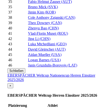
35
Fabio Helmut Zauser (AUT)
35
Bruno Mick (SVK)
37
Jimin Kim (KOR)
38
Cole Anthony Zajanski (CAN)
39
Theo Downey (CAN)
40
Zhenyu Bao (CHN)
41
Vlad-Florin Musei (ROU)
42
Jing Li (CHN)
43
Luka Mtchedliani (GEO)
44
David Gleirscher (AUT)
45
Aidan Mueller (USA)
46
Logan Barnes (USA)
46
Janis Gruzdulis-Borovojs (LAT)
Schließen
EBERSPÄCHER Weltcup Nationencup Herren Einsitzer
2025/2026
×
EBERSPÄCHER Weltcup Herren Einsitzer 2025/2026
Platzierung
Athlet