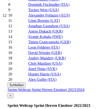
8
Dominik Fischnaller (ITA)
9
Tucker West (USA)
10
Alexander Ferlazzo (AUS)
12
11
Gints Berzins (LAT)
12
Jonathan Gustafson (USA)
13
Anton Dukach (UKR)
14
Svante Kohala (SWE)
15
Timon Grancagnolo (GER)
16
Leon Felderer (ITA)
16
David Nössler (GER)
18
Andriy Mandziy (UKR)
19
Chris Mazdzer (USA)
20
Jozef Ninis (SVK)
20
Hunter Harris (USA)
20
Alex Gufler (ITA)
Schließen
Sprint-Weltcup Sprint Herren Einsitzer 2023/2024
×
Sprint-Weltcup Sprint Herren Einsitzer 2022/2023