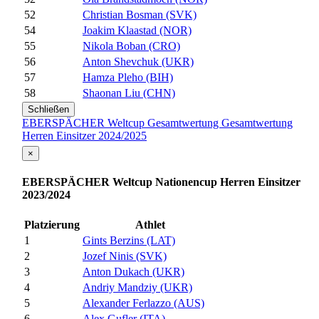
52
Christian Bosman (SVK)
54
Joakim Klaastad (NOR)
55
Nikola Boban (CRO)
56
Anton Shevchuk (UKR)
57
Hamza Pleho (BIH)
58
Shaonan Liu (CHN)
Schließen
EBERSPÄCHER Weltcup Gesamtwertung Gesamtwertung
Herren Einsitzer 2024/2025
×
EBERSPÄCHER Weltcup Nationencup Herren Einsitzer
2023/2024
Platzierung
Athlet
1
Gints Berzins (LAT)
2
Jozef Ninis (SVK)
3
Anton Dukach (UKR)
4
Andriy Mandziy (UKR)
5
Alexander Ferlazzo (AUS)
6
Alex Gufler (ITA)