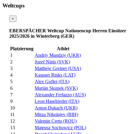
Weltcups
×
EBERSPÄCHER Weltcup Nationencup Herren Einsitzer
2025/2026 in Winterberg (GER)
Platzierung
Athlet
1
Andriy Mandziy (UKR)
2
Jozef Ninis (SVK)
3
Matthew Greiner (USA)
4
Kaspars Rinks (LAT)
5
Alex Gufler (ITA)
6
Marián Skupek (SVK)
7
Alexander Ferlazzo (AUS)
9
Leon Haselrieder (ITA)
10
Anton Dukach (UKR)
11
Mirza Nikolajev (BIH)
12
Valentin Cretu (ROU)
13
Mateusz Sochowicz (POL)