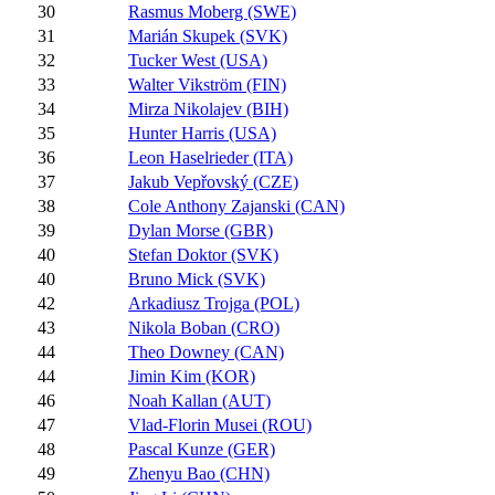
30
Rasmus Moberg (SWE)
31
Marián Skupek (SVK)
32
Tucker West (USA)
33
Walter Vikström (FIN)
34
Mirza Nikolajev (BIH)
35
Hunter Harris (USA)
36
Leon Haselrieder (ITA)
37
Jakub Vepřovský (CZE)
38
Cole Anthony Zajanski (CAN)
39
Dylan Morse (GBR)
40
Stefan Doktor (SVK)
40
Bruno Mick (SVK)
42
Arkadiusz Trojga (POL)
43
Nikola Boban (CRO)
44
Theo Downey (CAN)
44
Jimin Kim (KOR)
46
Noah Kallan (AUT)
47
Vlad-Florin Musei (ROU)
48
Pascal Kunze (GER)
49
Zhenyu Bao (CHN)