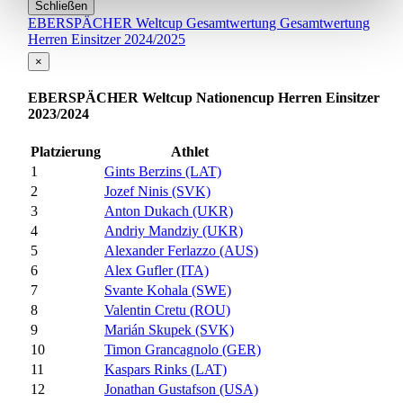
Schließen
EBERSPÄCHER Weltcup Gesamtwertung Gesamtwertung
Herren Einsitzer 2024/2025
×
EBERSPÄCHER Weltcup Nationencup Herren Einsitzer
2023/2024
Platzierung
Athlet
1
Gints Berzins (LAT)
2
Jozef Ninis (SVK)
3
Anton Dukach (UKR)
4
Andriy Mandziy (UKR)
5
Alexander Ferlazzo (AUS)
6
Alex Gufler (ITA)
7
Svante Kohala (SWE)
8
Valentin Cretu (ROU)
9
Marián Skupek (SVK)
10
Timon Grancagnolo (GER)
11
Kaspars Rinks (LAT)
12
Jonathan Gustafson (USA)