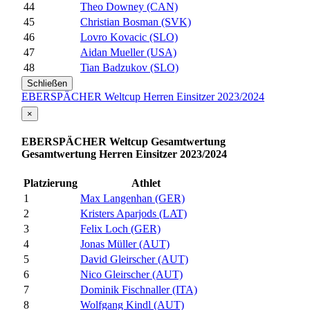
44
Theo Downey (CAN)
45
Christian Bosman (SVK)
46
Lovro Kovacic (SLO)
47
Aidan Mueller (USA)
48
Tian Badzukov (SLO)
Schließen
EBERSPÄCHER Weltcup Herren Einsitzer 2023/2024
×
EBERSPÄCHER Weltcup Gesamtwertung
Gesamtwertung Herren Einsitzer 2023/2024
Platzierung
Athlet
1
Max Langenhan (GER)
2
Kristers Aparjods (LAT)
3
Felix Loch (GER)
4
Jonas Müller (AUT)
5
David Gleirscher (AUT)
6
Nico Gleirscher (AUT)
7
Dominik Fischnaller (ITA)
8
Wolfgang Kindl (AUT)