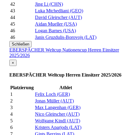
42
Jing Li (CHN)
43
Luka Mtchedliani (GEO)
44
David Gleirscher (AUT)
45
Aidan Mueller (USA)
46
Logan Barnes (USA)
46
Janis Gruzdulis-Borovojs (LAT)
Schließen
EBERSPÄCHER Weltcup Nationencup Herren Einsitzer
2025/2026
×
EBERSPÄCHER Weltcup Herren Einsitzer 2025/2026
Platzierung
Athlet
1
Felix Loch (GER)
2
Jonas Müller (AUT)
3
Max Langenhan (GER)
4
Nico Gleirscher (AUT)
5
Wolfgang Kindl (AUT)
6
Kristers Aparjods (LAT)
7
Gints Berzins (LAT)