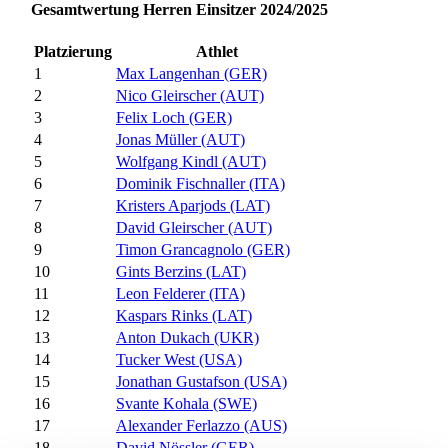
Gesamtwertung Herren Einsitzer 2024/2025
Platzierung
Athlet
1
Max Langenhan (GER)
2
Nico Gleirscher (AUT)
3
Felix Loch (GER)
4
Jonas Müller (AUT)
5
Wolfgang Kindl (AUT)
6
Dominik Fischnaller (ITA)
7
Kristers Aparjods (LAT)
8
David Gleirscher (AUT)
9
Timon Grancagnolo (GER)
10
Gints Berzins (LAT)
11
Leon Felderer (ITA)
12
Kaspars Rinks (LAT)
13
Anton Dukach (UKR)
14
Tucker West (USA)
15
Jonathan Gustafson (USA)
16
Svante Kohala (SWE)
17
Alexander Ferlazzo (AUS)
18
David Nössler (GER)