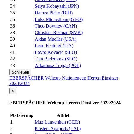
34
Seiya Kobayashi (JPN)
35
Hamza Pleho (BIH)
36
Luka Mtchedliani (GEO)
36
Theo Downey (CAN)
38
Christian Bosman (SVK)
39
Aidan Mueller (USA)
40
Leon Felderer (ITA)
41
Lovro Kovacic (SLO)
42
Tian Badzukov (SLO)
43
Arkadiusz Trojga (POL)
Schließen
EBERSPÄCHER Weltcup Nationencup Herren Einsitzer
2023/2024
×
EBERSPÄCHER Weltcup Herren Einsitzer 2023/2024
Platzierung
Athlet
1
Max Langenhan (GER)
2
Kristers Aparjods (LAT)