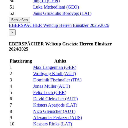
50
Jing Li (CHN)
51
Luka Mtchedliani (GEO)
52
Janis Gruzdulis-Borovojs (LAT)
Schließen
EBERSPÄCHER Weltcup Herren Einsitzer 2025/2026
×
EBERSPÄCHER Weltcup Gesetzte Herren Einsitzer
2024/2025
Platzierung
Athlet
1
Max Langenhan (GER)
2
Wolfgang Kindl (AUT)
3
Dominik Fischnaller (ITA)
4
Jonas Müller (AUT)
5
Felix Loch (GER)
6
David Gleirscher (AUT)
7
Kristers Aparjods (LAT)
8
Nico Gleirscher (AUT)
9
Alexander Ferlazzo (AUS)
10
Kaspars Rinks (LAT)