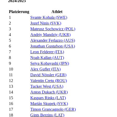
2024/2025
Platzierung
Athlet
1
Svante Kohala (SWE)
2
Jozef Ninis (SVK)
3
Mateusz Sochowicz (POL)
4
Andriy Mandziy (UKR)
5
Alexander Ferlazzo (AUS)
6
Jonathan Gustafson (USA)
7
Leon Felderer (ITA)
8
Noah Kallan (AUT)
9
Seiya Kobayashi (JPN)
10
Alex Gufler (ITA)
11
David Nössler (GER)
12
Valentin Cretu (ROU)
13
Tucker West (USA)
14
Anton Dukach (UKR)
15
Kaspars Rinks (LAT)
16
Marián Skupek (SVK)
17
Timon Grancagnolo (GER)
18
Gints Berzins (LAT)