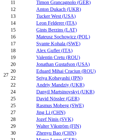
11
Timon Grancagnolo (GER)
12
Anton Dukach (UKR)
13
Tucker West (USA)
14
Leon Felderer (ITA)
15
Gints Berzins (LAT)
16
Mateusz Sochowicz (POL)
17
Svante Kohala (SWE)
18
Alex Gufler (ITA)
19
Valentin Cretu (ROU)
20
Jonathan Gustafson (USA)
20
Eduard Mihai Craciun (ROU)
27
22
Seiya Kobayashi (JPN)
22
Andriy Mandziy (UKR)
24
Danyil Martsinovskyi (UKR)
25
David Nössler (GER)
25
Rasmus Moberg (SWE)
27
Jing Li (CHN)
28
Jozef Ninis (SVK)
29
Walter Vikström (FIN)
30
Zhenyu Bao (CHN)
31
Marco Leger (GER)