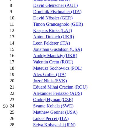
8
David Gleirscher (AUT)
9
Dominik Fischnaller (ITA)
10
David Nössler (GER)
11
Timon Grancagnolo (GER)
12
Kaspars Rinks (LAT)
13
Anton Dukach (UKR)
14
Leon Felderer (ITA)
15
Jonathan Gustafson (USA)
16
Andriy Mandziy (UKR)
17
Valentin Cretu (ROU)
18
Mateusz Sochowicz (POL)
19
Alex Gufler (ITA)
20
Jozef Ninis (SVK)
21
Eduard Mihai Craciun (ROU)
22
Alexander Ferlazzo (AUS)
23
Ondrej Hyman (CZE)
24
Svante Kohala (SWE)
50
25
Matthew Greiner (USA)
26
Lukas Peccei (ITA)
28
Seiya Kobayashi (JPN)