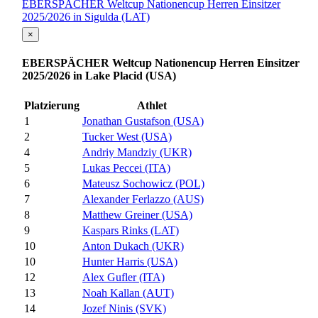
EBERSPÄCHER Weltcup Nationencup Herren Einsitzer
2025/2026 in Sigulda (LAT)
×
EBERSPÄCHER Weltcup Nationencup Herren Einsitzer
2025/2026 in Lake Placid (USA)
Platzierung
Athlet
1
Jonathan Gustafson (USA)
2
Tucker West (USA)
4
Andriy Mandziy (UKR)
5
Lukas Peccei (ITA)
6
Mateusz Sochowicz (POL)
7
Alexander Ferlazzo (AUS)
8
Matthew Greiner (USA)
9
Kaspars Rinks (LAT)
10
Anton Dukach (UKR)
10
Hunter Harris (USA)
12
Alex Gufler (ITA)
13
Noah Kallan (AUT)
14
Jozef Ninis (SVK)