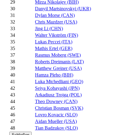
29
Mirza Nikolajev (BIH)
30
Danyil Martsinovskyi (UKR)
31
Dylan Morse (CAN)
32
Chris Mazdzer (USA)
33
Jing Li (CHN)
34
Walter Vikström (FIN)
35
Lukas Peccei (ITA)
35
Mathis Ertel (GER)
37
Rasmus Moberg (SWE)
38
Roberts Dreimanis (LAT)
39
Matthew Greiner (USA)
40
Hamza Pleho (BIH)
41
Luka Mtchedliani (GEO)
42
Seiya Kobayashi (JPN)
43
Arkadiusz Trojga (POL)
44
Theo Downey (CAN)
45
Christian Bosman (SVK)
46
Lovro Kovacic (SLO)
47
Aidan Mueller (USA)
48
Tian Badzukov (SLO)
Schließen