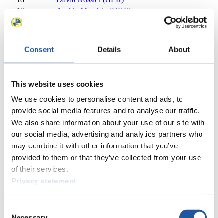
19
Andriy Mandziy (UKR)
20
Mateusz Sochowicz (POL)
21
Alex Gufler (ITA)
22
Jozef Ninis (SVK)
Consent
Details
About
23
Valentin Cretu (ROU)
24
Seiya Kobayashi (JPN)
25
Marián Skupek (SVK)
This website uses cookies
26
Eduard Mihai Craciun (ROU)
27
Lukas Peccei (ITA)
We use cookies to personalise content and ads, to
28
Danyil Martsinovskyi (UKR)
35
provide social media features and to analyse our traffic.
29
Aidan Mueller (USA)
We also share information about your use of our site with
30
Zhenyu Bao (CHN)
our social media, advertising and analytics partners who
30
Rasmus Moberg (SWE)
may combine it with other information that you’ve
32
Walter Vikström (FIN)
provided to them or that they’ve collected from your use
33
Mirza Nikolajev (BIH)
of their services.
34
Matthew Greiner (USA)
Privacy statement
35
Jing Li (CHN)
36
Arkadiusz Trojga (POL)
37
Hunter Harris (USA)
Consent
38
Noah Kallan (AUT)
Necessary