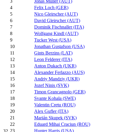
3
Jonas Müller (AUT)
4
Felix Loch (GER)
5
Nico Gleirscher (AUT)
6
David Gleirscher (AUT)
7
Dominik Fischnaller (ITA)
8
Wolfgang Kindl (AUT)
9
Tucker West (USA)
10
Jonathan Gustafson (USA)
11
Gints Berzins (LAT)
12
Leon Felderer (ITA)
13
Anton Dukach (UKR)
14
Alexander Ferlazzo (AUS)
15
Andriy Mandziy (UKR)
16
Jozef Ninis (SVK)
17
Timon Grancagnolo (GER)
18
Svante Kohala (SWE)
19
Valentin Cretu (ROU)
20
Alex Gufler (ITA)
21
Marián Skupek (SVK)
22
Eduard Mihai Craciun (ROU)
23
Hunter Harris (USA)
32