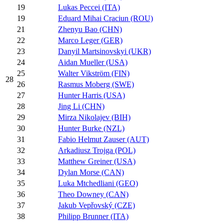
19
Lukas Peccei (ITA)
19
Eduard Mihai Craciun (ROU)
21
Zhenyu Bao (CHN)
22
Marco Leger (GER)
23
Danyil Martsinovskyi (UKR)
24
Aidan Mueller (USA)
25
Walter Vikström (FIN)
28
26
Rasmus Moberg (SWE)
27
Hunter Harris (USA)
28
Jing Li (CHN)
29
Mirza Nikolajev (BIH)
30
Hunter Burke (NZL)
31
Fabio Helmut Zauser (AUT)
32
Arkadiusz Trojga (POL)
33
Matthew Greiner (USA)
34
Dylan Morse (CAN)
35
Luka Mtchedliani (GEO)
36
Theo Downey (CAN)
37
Jakub Vepřovský (CZE)
38
Philipp Brunner (ITA)