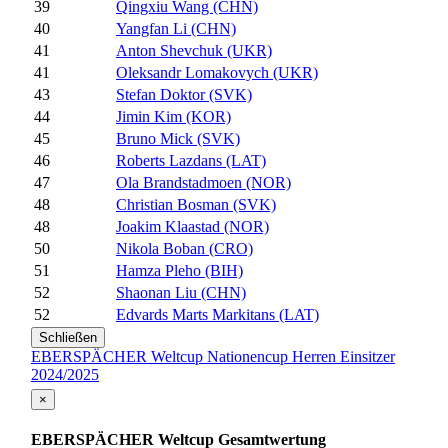
39
Qingxiu Wang (CHN)
40
Yangfan Li (CHN)
41
Anton Shevchuk (UKR)
41
Oleksandr Lomakovych (UKR)
43
Stefan Doktor (SVK)
44
Jimin Kim (KOR)
45
Bruno Mick (SVK)
46
Roberts Lazdans (LAT)
47
Ola Brandstadmoen (NOR)
48
Christian Bosman (SVK)
48
Joakim Klaastad (NOR)
50
Nikola Boban (CRO)
51
Hamza Pleho (BIH)
52
Shaonan Liu (CHN)
52
Edvards Marts Markitans (LAT)
Schließen
EBERSPÄCHER Weltcup Nationencup Herren Einsitzer
2024/2025
×
EBERSPÄCHER Weltcup Gesamtwertung