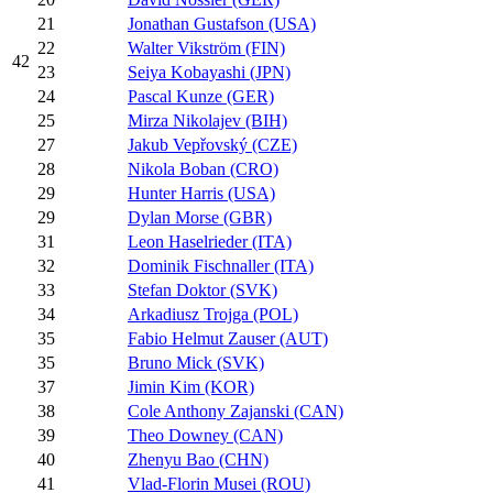
21
Jonathan Gustafson (USA)
22
Walter Vikström (FIN)
42
23
Seiya Kobayashi (JPN)
24
Pascal Kunze (GER)
25
Mirza Nikolajev (BIH)
27
Jakub Vepřovský (CZE)
28
Nikola Boban (CRO)
29
Hunter Harris (USA)
29
Dylan Morse (GBR)
31
Leon Haselrieder (ITA)
32
Dominik Fischnaller (ITA)
33
Stefan Doktor (SVK)
34
Arkadiusz Trojga (POL)
35
Fabio Helmut Zauser (AUT)
35
Bruno Mick (SVK)
37
Jimin Kim (KOR)
38
Cole Anthony Zajanski (CAN)
39
Theo Downey (CAN)
40
Zhenyu Bao (CHN)
41
Vlad-Florin Musei (ROU)