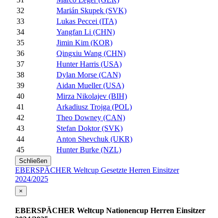
32
Marián Skupek (SVK)
33
Lukas Peccei (ITA)
34
Yangfan Li (CHN)
35
Jimin Kim (KOR)
36
Qingxiu Wang (CHN)
37
Hunter Harris (USA)
38
Dylan Morse (CAN)
39
Aidan Mueller (USA)
40
Mirza Nikolajev (BIH)
41
Arkadiusz Trojga (POL)
42
Theo Downey (CAN)
43
Stefan Doktor (SVK)
44
Anton Shevchuk (UKR)
45
Hunter Burke (NZL)
Schließen
EBERSPÄCHER Weltcup Gesetzte Herren Einsitzer
2024/2025
×
EBERSPÄCHER Weltcup Nationencup Herren Einsitzer