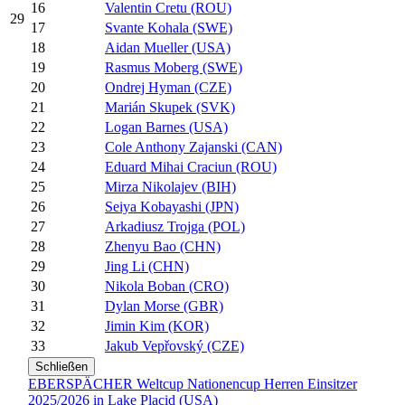
16
Valentin Cretu (ROU)
29
17
Svante Kohala (SWE)
18
Aidan Mueller (USA)
19
Rasmus Moberg (SWE)
20
Ondrej Hyman (CZE)
21
Marián Skupek (SVK)
22
Logan Barnes (USA)
23
Cole Anthony Zajanski (CAN)
24
Eduard Mihai Craciun (ROU)
25
Mirza Nikolajev (BIH)
26
Seiya Kobayashi (JPN)
27
Arkadiusz Trojga (POL)
28
Zhenyu Bao (CHN)
29
Jing Li (CHN)
30
Nikola Boban (CRO)
31
Dylan Morse (GBR)
32
Jimin Kim (KOR)
33
Jakub Vepřovský (CZE)
Schließen
EBERSPÄCHER Weltcup Nationencup Herren Einsitzer
2025/2026 in Lake Placid (USA)