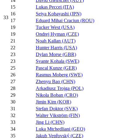
14
David Gleirscher (AUT)
15
Lukas Peccei (ITA)
16
Seiya Kobayashi (JPN)
33
17
Eduard Mihai Craciun (ROU)
19
Tucker West (USA)
19
Ondrej Hyman (CZE)
21
Noah Kallan (AUT)
22
Hunter Harris (USA)
23
Dylan Morse (GBR)
23
Svante Kohala (SWE)
25
Pascal Kunze (GER)
26
Rasmus Moberg (SWE)
27
Zhenyu Bao (CHN)
28
Arkadiusz Trojga (POL)
29
Nikola Boban (CRO)
30
Jimin Kim (KOR)
31
Stefan Doktor (SVK)
32
Walter Vikström (FIN)
33
Jing Li (CHN)
34
Luka Mtchedliani (GEO)
35
Jakub Vepřovský (CZE)