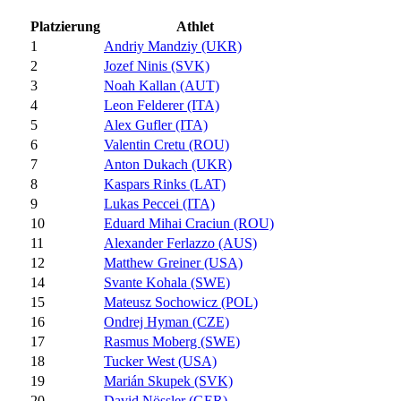
Platzierung
Athlet
1
Andriy Mandziy (UKR)
2
Jozef Ninis (SVK)
3
Noah Kallan (AUT)
4
Leon Felderer (ITA)
5
Alex Gufler (ITA)
6
Valentin Cretu (ROU)
7
Anton Dukach (UKR)
8
Kaspars Rinks (LAT)
9
Lukas Peccei (ITA)
10
Eduard Mihai Craciun (ROU)
11
Alexander Ferlazzo (AUS)
12
Matthew Greiner (USA)
14
Svante Kohala (SWE)
15
Mateusz Sochowicz (POL)
16
Ondrej Hyman (CZE)
17
Rasmus Moberg (SWE)
18
Tucker West (USA)
19
Marián Skupek (SVK)
20
David Nössler (GER)