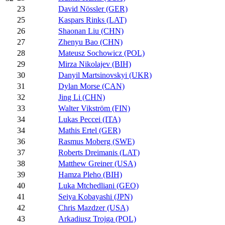
23
David Nössler (GER)
25
Kaspars Rinks (LAT)
26
Shaonan Liu (CHN)
27
Zhenyu Bao (CHN)
28
Mateusz Sochowicz (POL)
29
Mirza Nikolajev (BIH)
30
Danyil Martsinovskyi (UKR)
31
Dylan Morse (CAN)
32
Jing Li (CHN)
33
Walter Vikström (FIN)
34
Lukas Peccei (ITA)
34
Mathis Ertel (GER)
36
Rasmus Moberg (SWE)
37
Roberts Dreimanis (LAT)
38
Matthew Greiner (USA)
39
Hamza Pleho (BIH)
40
Luka Mtchedliani (GEO)
41
Seiya Kobayashi (JPN)
42
Chris Mazdzer (USA)
43
Arkadiusz Trojga (POL)