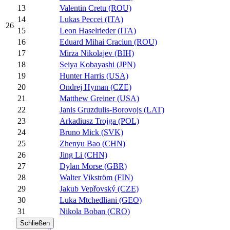
13
Valentin Cretu (ROU)
14
Lukas Peccei (ITA)
26
15
Leon Haselrieder (ITA)
16
Eduard Mihai Craciun (ROU)
17
Mirza Nikolajev (BIH)
18
Seiya Kobayashi (JPN)
19
Hunter Harris (USA)
20
Ondrej Hyman (CZE)
21
Matthew Greiner (USA)
22
Janis Gruzdulis-Borovojs (LAT)
23
Arkadiusz Trojga (POL)
24
Bruno Mick (SVK)
25
Zhenyu Bao (CHN)
26
Jing Li (CHN)
27
Dylan Morse (GBR)
28
Walter Vikström (FIN)
29
Jakub Vepřovský (CZE)
30
Luka Mtchedliani (GEO)
31
Nikola Boban (CRO)
Schließen