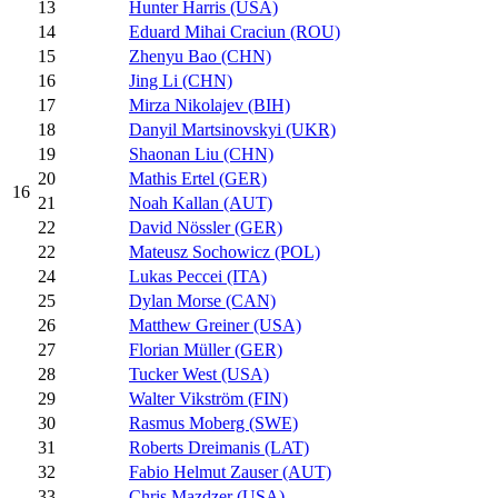
13
Hunter Harris (USA)
14
Eduard Mihai Craciun (ROU)
15
Zhenyu Bao (CHN)
16
Jing Li (CHN)
17
Mirza Nikolajev (BIH)
18
Danyil Martsinovskyi (UKR)
19
Shaonan Liu (CHN)
20
Mathis Ertel (GER)
16
21
Noah Kallan (AUT)
22
David Nössler (GER)
22
Mateusz Sochowicz (POL)
24
Lukas Peccei (ITA)
25
Dylan Morse (CAN)
26
Matthew Greiner (USA)
27
Florian Müller (GER)
28
Tucker West (USA)
29
Walter Vikström (FIN)
30
Rasmus Moberg (SWE)
31
Roberts Dreimanis (LAT)
32
Fabio Helmut Zauser (AUT)
33
Chris Mazdzer (USA)